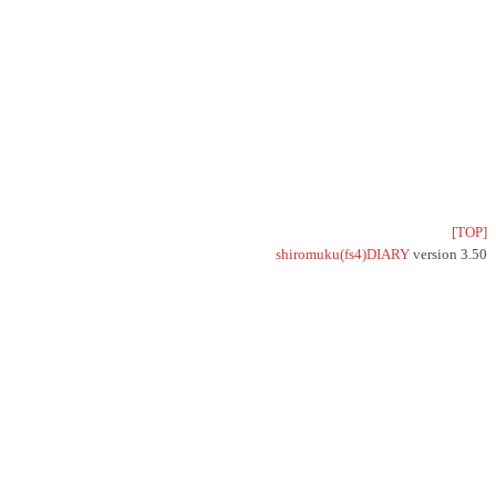
[TOP]
shiromuku(fs4)DIARY
version 3.50