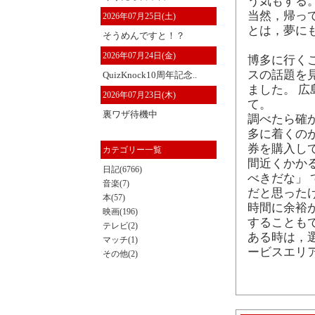
う気もする
当然，帰っ
2026年07月25日(土)
とは，夢に
そうめんですと！？
2026年07月24日(金)
博多に行く
スの話題を
QuizKnock10周年記念..
ました。 
2026年07月23日(木)
て。
裏ワザ待機中
調べたら確
多に着くのが1
券を購入し
カテゴリー一覧
間近くかか
日記(6766)
べきだな」 
音楽(7)
だと思った
本(57)
時間に余裕
映画(196)
することも
テレビ(2)
ある時は，
マッチ(1)
ービスエリ
その他(2)
36078