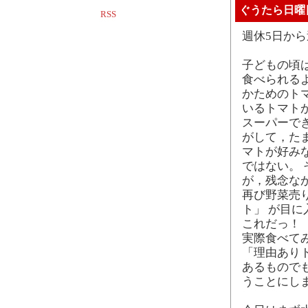
ぐうたら日曜
RSS
週休5日か
子どもの頃
食べられる
かためのト
いるトマト
スーパーで
がして，た
マトが好み
ではない。
が，残念な
再び野菜売
ト」 が目
これだっ！
実際食べて
「理由あり
あるもので
うことにし