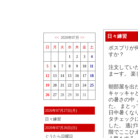
日々練習
<<
>>
2026年07月
日
月
火
水
木
金
土
ポスプリが
すか？
1
2
3
4
5
6
7
8
9
10
11
注文してい
まーす。 楽
12
13
14
15
16
17
18
19
20
21
22
23
24
25
朝部屋を出
キャッキャ
26
27
28
29
30
31
の暑さの中
た。 まと
2026年07月27日(月)
日中暑くな
タチェック
日々練習
した。 逃
2026年07月26日(日)
階でここひ
ぐうたら日曜日