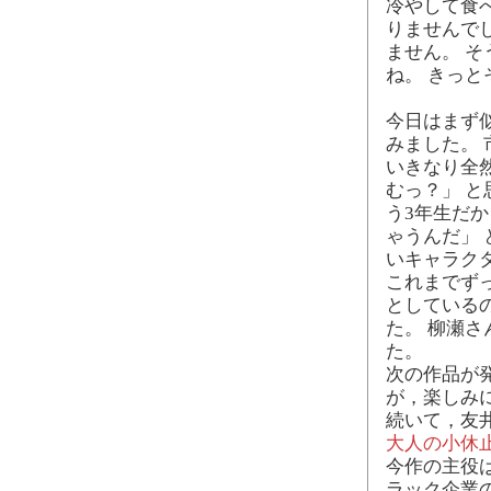
冷やして食
りませんで
ません。 
ね。 きっ
今日はまず似
みました。
いきなり全
むっ？」 
う3年生だ
ゃうんだ」
いキャラク
これまでず
としている
た。 柳瀬
た。
次の作品が
が，楽しみ
続いて，友井
大人の小休
今作の主役
ラック企業