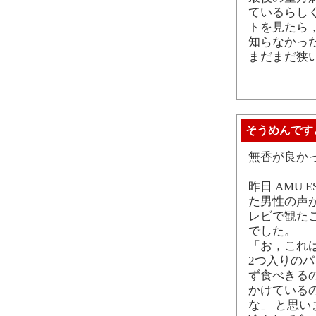
ているらし
トを見たら，
知らなかっ
まだまだ狭
そうめんです
無香が良か
昨日 AMU
た男性の声
レビで観た
でした。
「お，これ
2つ入りのパ
ず食べきる
かけている
な」 と思