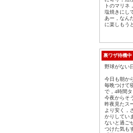
トのマリネ
塩焼きにし
あー，なん
に楽しもう
裏ワザ待機中
野球がない
今日も朝か
毎晩つけて
で，4時間
今夜からそ
昨夜見たス
より安く，
かりしてい
ないと過ご
つけた気も