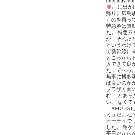
hmv mus
展
』 に出か
帰りに広島駅
ものを買っ
特急券は無
た。 特急
が，それだ
というわけ
で新幹線に
ところから
入できて良
た，てへっ
無事に博多
ば良いのか
プラザ方面
む」 とあ
い。 なく
「AMU E
ミュだよね
オーライで，
した。 運ゲ
平日だからか