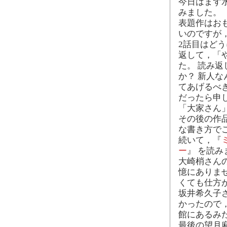
今日はまず
みました。
表題作はお
いのですが，
2話目はど
返して，「
た。 読み
か？ 新人
てあげるべ
だったら申
「大家さん
その後の作
な書き方で
続いて，『
ー
』 を読み
大崎梢さん
憶にありませ
くても仕方
坂井希久子
かったので
館にあるみ
最後の望月