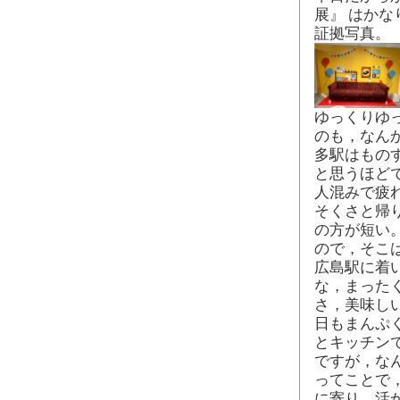
展』 はか
証拠写真。
ゆっくりゆっ
のも，なん
多駅はもの
と思うほど
人混みで疲
そくさと帰
の方が短い
ので，そこ
広島駅に着
な，まった
さ，美味しい
日もまんぷく
とキッチン
ですが，な
ってことで
に寄り，活