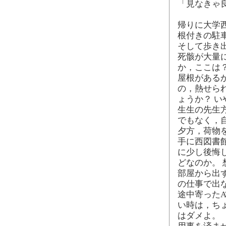
「見なきゃ
帰りに大学
根付きの駐
そして歩き
死骸が大量
か，ここは
屋根がある
の，熱せら
ょうか？ 
生生の先生
でもなく，
夕方，荷物
手に西図書
に少し後悔
どなのか。
部屋から出
の仕事で出
途中寄ったA
い時は，ち
はダメよ。