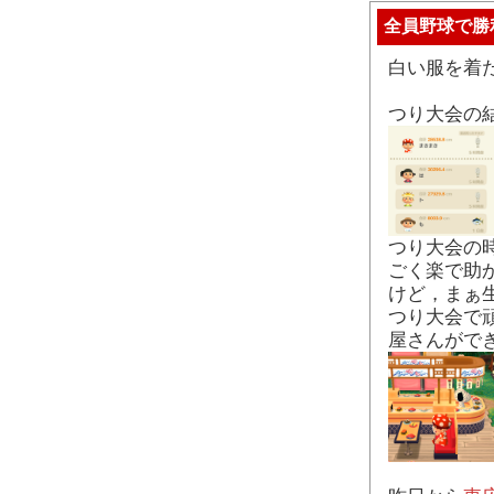
全員野球で勝
白い服を着
つり大会の
つり大会の
ごく楽で助か
けど，まぁ
つり大会で
屋さんがで