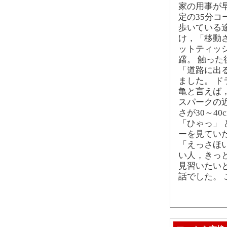
家の用事が早
定の35分コ
歩いている途
け，「移動
ットティッ
躇。 触っ
「道路に出
ました。 
亀と言えば
スパークの
さが30～4
「ひゃっ」
ーを見てい
「えっさほ
い人，きっ
見習いたい
話でした。