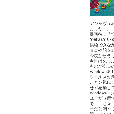
デジャヴュ
ました…。
帰宅後，「
で疲れてい
供給できな
ョコや飴を
今度からそ
今日は久しぶ
ものがある
Windows
ウイルス対
ことを気に
せず感染し
Windows
ユーザ（留学
で，「じゃ
ーだと調べ