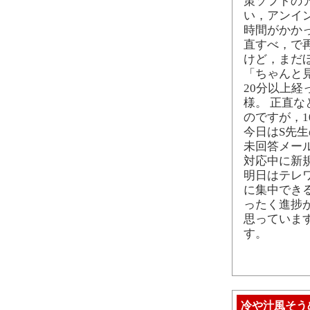
策ソフトの
い，アンイ
時間がかか
直すべ，で
けど，まだ
「ちゃんと
20分以上経
様。 正直
のですが，
今日はS先
未回答メー
対応中に新
明日はテレ
に集中でき
ったく進捗
思っていま
す。
冷や汁風そう