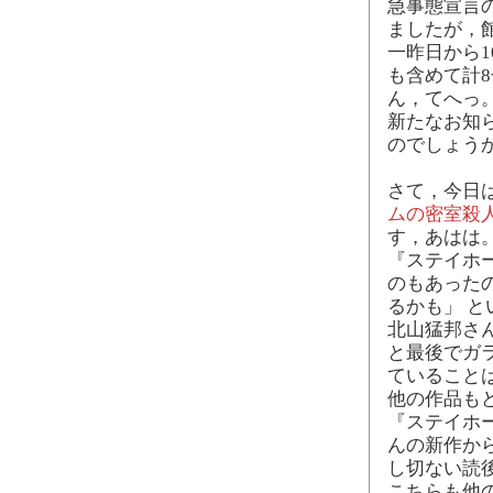
急事態宣言
ましたが，
一昨日から
も含めて計
ん，てへっ
新たなお知
のでしょう
さて，今日は
ムの密室殺人
す，あはは
『ステイホー
のもあった
るかも」 
北山猛邦さ
と最後でガ
ていること
他の作品も
『ステイホ
んの新作か
し切ない読
こちらも他