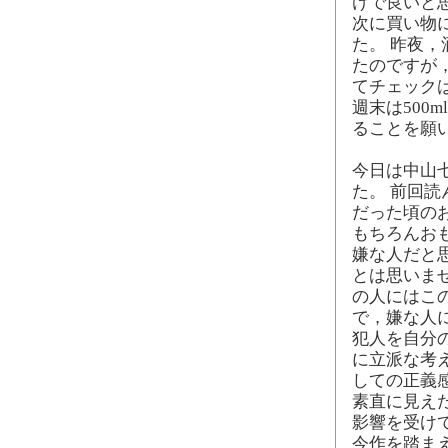
けで良いと
次に買い物
た。 昨夜
たのですが
てチェック
週末は500
ることを願
今日は中山七
た。 前回読
だった頃の
もちろんお
嫌な人だと
とは思いま
の人にはこ
で，嫌な人
犯人を自分
に立派な考
しての正義
素直に見え
影響を受け
今作を踏ま