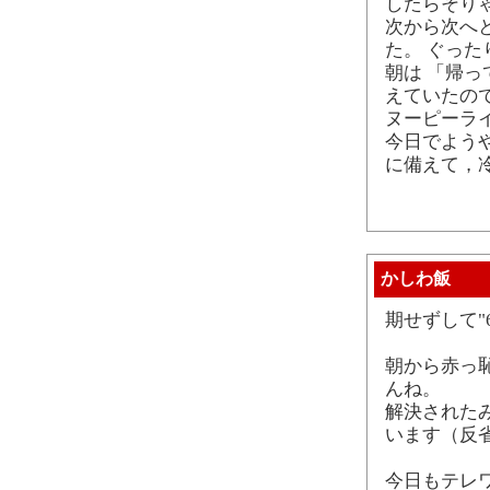
したらそり
次から次へ
た。 ぐった
朝は 「帰
えていたの
ヌーピーラ
今日でようや
に備えて，
かしわ飯
期せずして"6
朝から赤っ
んね。
解決された
います（反
今日もテレ