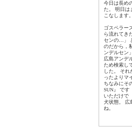
今日は長め
た。 明日
こなします
ゴスペラーズ
ら流れてき
センの…」
のだから，
ンデルセン
広島アンデ
ため検索し
した。 それ
ったよりマ
ちなみにその
SUN』 で
いただけで
犬状態。 
ね。