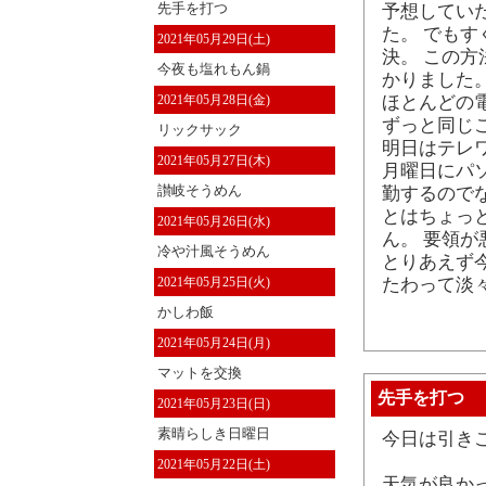
先手を打つ
予想してい
た。 でも
2021年05月29日(土)
決。 この
今夜も塩れもん鍋
かりました
2021年05月28日(金)
ほとんどの
ずっと同じ
リックサック
明日はテレ
2021年05月27日(木)
月曜日にパ
讃岐そうめん
勤するので
とはちょっ
2021年05月26日(水)
ん。 要領
冷や汁風そうめん
とりあえず
2021年05月25日(火)
たわって淡
かしわ飯
2021年05月24日(月)
マットを交換
先手を打つ
2021年05月23日(日)
素晴らしき日曜日
今日は引き
2021年05月22日(土)
天気が良か