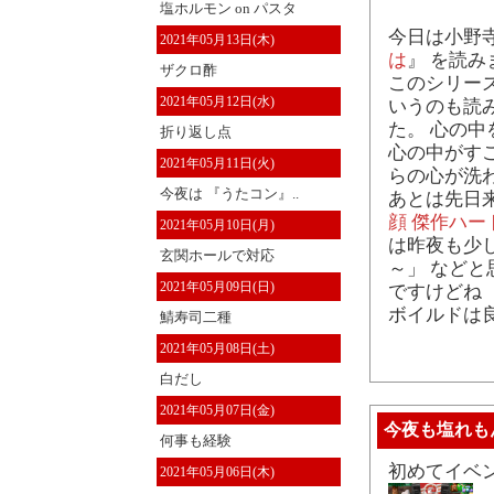
塩ホルモン on パスタ
今日は小野寺
2021年05月13日(木)
は
』 を読み
ザクロ酢
このシリー
2021年05月12日(水)
いうのも読
た。 心の
折り返し点
心の中がす
2021年05月11日(火)
らの心が洗
今夜は 『うたコン』..
あとは先日
顔 傑作ハ
2021年05月10日(月)
は昨夜も少
玄関ホールで対応
～」 など
2021年05月09日(日)
ですけどね
ボイルドは
鯖寿司二種
2021年05月08日(土)
白だし
2021年05月07日(金)
今夜も塩れも
何事も経験
初めてイベ
2021年05月06日(木)