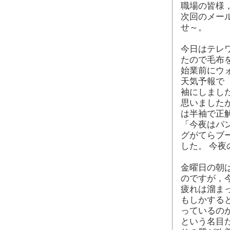
職場の皆様
次回のメー
せ～。
今日はテレ
たので毛布
始業前にウ
天気予報で
袖にしました
思いました
は半袖で正
「今夜はパ
グがてらブ
した。 今
金曜日の朝
のですが，
疲れは溜ま
もしかする
っているの
という名目