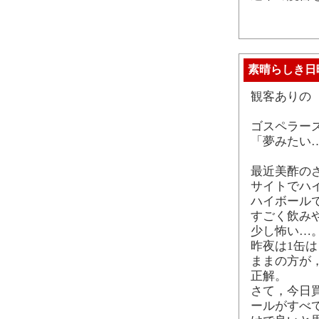
素晴らしき日
観客ありの 
ゴスペラー
「夢みたい
最近美酢の
サイトでハ
ハイボール
すごく飲み
少し怖い…
昨夜は1缶は
ままの方が
正解。
さて，今日
ールがすべ