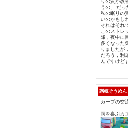
りの質が改
うの」 だ
私の眠りの
いのかもし
それはそれ
このストレ
降，夜中に
多くなった
りましたが
だろう，利
んですけど
讃岐そうめん
カープの交
雨を喜ぶカ