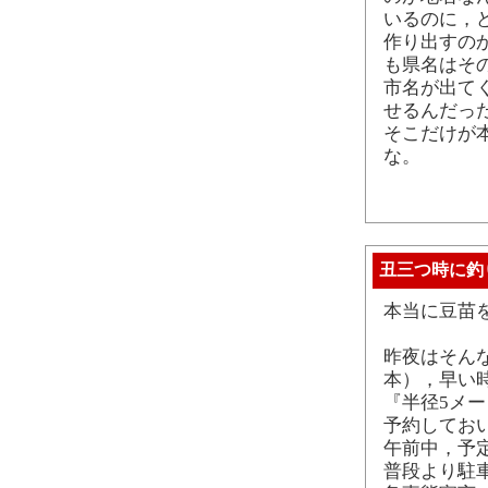
いるのに，
作り出すの
も県名はそ
市名が出て
せるんだっ
そこだけが
な。
丑三つ時に釣
本当に豆苗
昨夜はそんな
本），早い
『半径5メ
予約してお
午前中，予
普段より駐