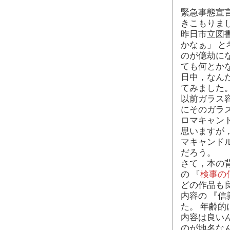
緊急事態宣
きこもりま
昨日市立図
かなぁ」 
のが億劫に
ても何とか
日中，なん
てみました
以前ガラス
にそのガラ
ロマキャン
思いますが
マキャンド
だろう。
さて，本の
の 『
検事の
どの作品も
内容の 『
た。 年齢
内容は良い
のが地名な