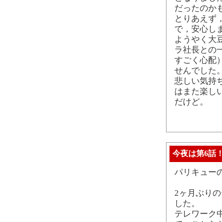
だったのか
とりあえず
で，安心し
ようやく大
ラ社長との
すごく心配
せんでした
悲しい気持
はまた楽し
だけど。
今夜は第6話
パリキューの
2ヶ月ぶり
した。
テレワーク