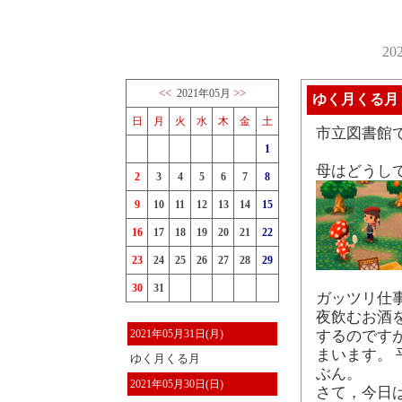
2
<<
>>
2021年05月
ゆく月くる月
日
月
火
水
木
金
土
市立図書館
1
母はどうし
2
3
4
5
6
7
8
9
10
11
12
13
14
15
16
17
18
19
20
21
22
23
24
25
26
27
28
29
30
31
ガッツリ仕
夜飲むお酒
2021年05月31日(月)
するのです
まいます。
ゆく月くる月
ぶん。
2021年05月30日(日)
さて，今日