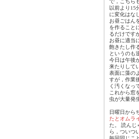
で，こちら
以前より15
に変化はな
お昼ごはん
を作ること
るだけです
お昼に適当
飽きたし作
というのも
今日は午後
来たりして
表面に藻の
すが，作業
く汚くなっ
これから窓
虫が大量発
日曜日から
たとオムライ
た。 読ん
ら，ついつ
毎回同じこ