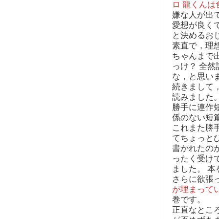
ロ 龍くん
嫌な人が出
愛想が良く
と決めるお
素直で，理
ちゃんまで
っけ？ 全
な，と思い
続きまして
読みました
勝手に連作
係のない短
これまた勝
てちょっと
書かれたの
ったく受け
ました。 
さらに欲張
が埋まってい
巻です。
正直なとこ