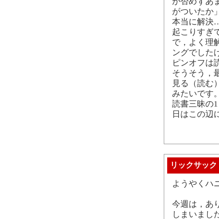
が否めずあ
がついたか
本当に解決
起こりすぎ
で，よく理
ングでした
ピンオフは
そうそう，
見る（読む
みたいです
読書三昧の
日はこの辺
リックサック
ようやくハ
今週は，あ
しまいまし