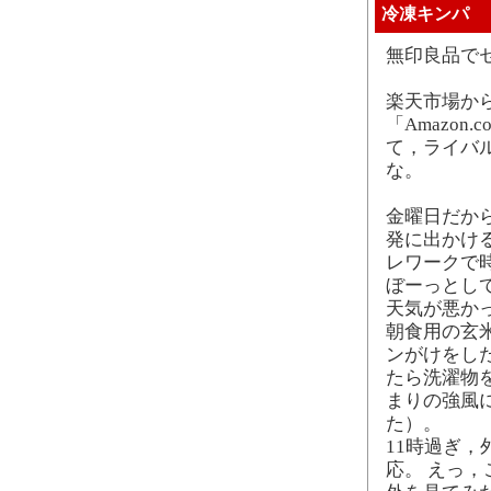
冷凍キンパ
無印良品で
楽天市場から
「Amazo
て，ライバ
な。
金曜日だか
発に出かけ
レワークで
ぼーっとして
天気が悪か
朝食用の玄
ンがけをし
たら洗濯物
まりの強風
た）。
11時過ぎ
応。 えっ