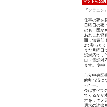
マットを交換
『ソラニン
仕事の夢を
日曜日の夜
のも一因か
あれこれ背
面，無責任
2で割った
まだ月曜日
話対応で，
口・電話対
ます。 集中
市立中央図
約割当済に
ったー。
今はすべて
てくるかが
本を，ダメ
週末の読書