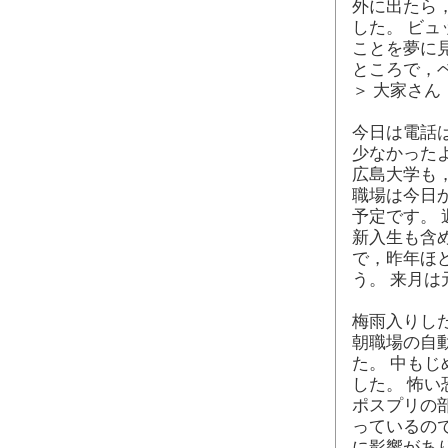
外に出たら
した。 ビ
ことを夢に
ところで，
＞ 大家さん
今日は電話
少なかった
広島大学も
職場は今日
予定です。
新入生も含
で，昨年ほ
う。 来月
梅雨入りし
朝職場の自
た。 中も
した。 怖い
ポスプリの
っているの
に影響があ