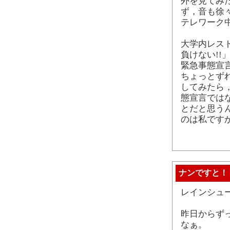
外を見てみ
ず，音も徐
テレワーク
大学内レス
負けない!!
緊急事態宣
ちょっとず
してみたら
態宣言では
とだと思う
のは私です
ナンですと！
レインシュ
昨日からず
なぁ。