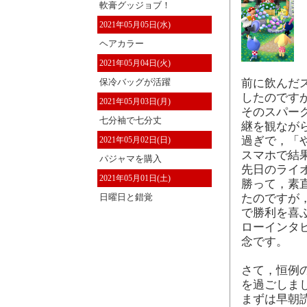
軟膏グッジョブ！
2021年05月05日(水)
ヘアカラー
2021年05月04日(火)
保冷バッグが活躍
前に飲んだ
したのです
2021年05月03日(月)
そのスパー
七分袖で七分丈
継を観なが
過ぎで，「
2021年05月02日(日)
スマホで結
パジャマを購入
先日のライ
2021年05月01日(土)
勝って，素
日曜日と錯覚
たのですが
で勝利を喜
ローインタ
念です。
さて，恒例
を過ごしま
まずは早朝