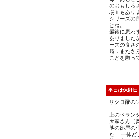
のおもしろさ
場面もあり
シリーズの
とね。
最後に思わ
ありました
ーズの良さ
時，またさ
ことを願っ
平日は休肝日
ザクロ酢の
上のベラン
大家さん（
他の部屋の
た。 一体