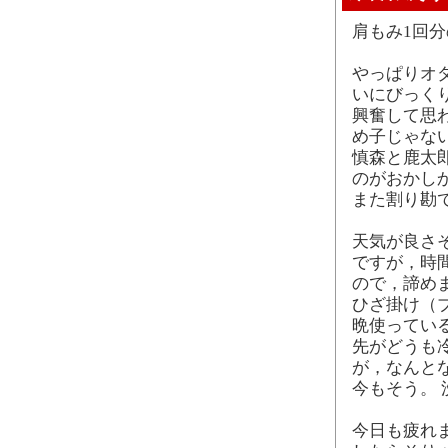
肩もみ1回
やっぱりオ
いにびっく
興奮して思わ
め子じゃな
慎森と鹿太
のがおかし
また割り勘
天気が良さ
ですが，時
ので，諦め
ひざ掛け（
晩使ってい
先がどうも
が，なんと
今もそう。
今日も疲れ