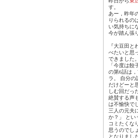
昨日から
東
す。
あー，昨年
りられるの
い気持ちに
今が踏ん張
『大豆田と
べたいと思
できました
「今度は餃
の第6話は
ラ。 自分
だけどーと
しむ回だっ
絶賛する声
は不愉快で
三人の元夫
か？」 と
コミたくな
思うのでし
となりまし