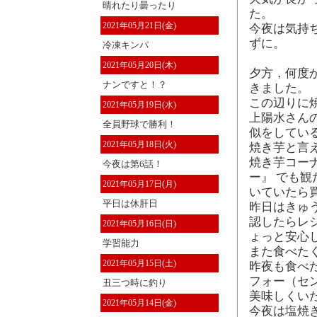
晴れたり曇ったり
た。
2021年05月21日(金)
今夜は気持
ずに。
冷凍キンパ
2021年05月20日(木)
夕方，何度
ナンですと！？
きました。
この辺りに
2021年05月19日(水)
上陽水さん
全員野球で勝利！
似をしてい
2021年05月18日(火)
焼き芋と言
焼き芋コー
今夜は第6話！
ー』 でも観
2021年05月17日(月)
いていたら
平日は休肝日
昨日はきゅ
認したらレ
2021年05月16日(日)
ょっと安心
学習能力
また食べた
2021年05月15日(土)
昨夜も食べ
フォー（セ
丑三つ時に釣り
美味しくい
2021年05月14日(金)
今夜は塩焼