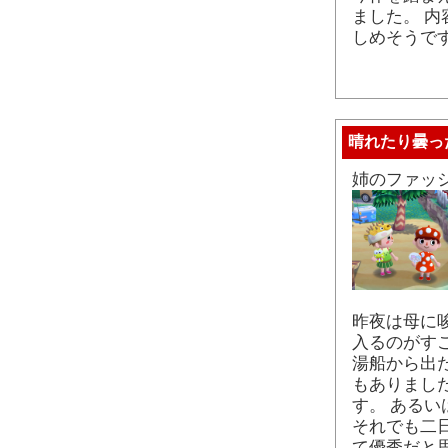
ました。 
しめそうで
晴れたり曇っ
姉のファッ
昨夜は母に
入るのがす
湯船から出
もありまし
す。 ある
それでも二
て優秀だと