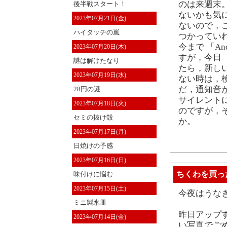
のは来週末
後半戦スタート！
ないかも気に
2023年07月21日(金)
ないので，
ハイタッチの嵐
つかっていれ
今まで 「An
2023年07月20日(木)
すが，今日 「
謎は解けたなり
たら，新し
2023年07月19日(水)
ない時は，
だ，通知音
28円の謎
サイレント
2023年07月18日(火)
のですが，
セミの抜け殻
か。
2023年07月17日(月)
日焼けの予感
2023年07月16日(日)
ちくわを買っ
味付けに悩む
2023年07月15日(土)
今夜はうな
ミニ製氷皿
昨日アップ
2023年07月14日(金)
い写真でご