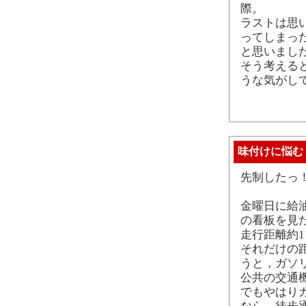
際。
ラストは思
ってしまっ
と思いまし
そう考える
うな気がし
味付けに悩む
先制したっ
金曜日に給
の看板を見
走行距離約1
それだけの距
うと，ガソ
公共の交通
でもやはり