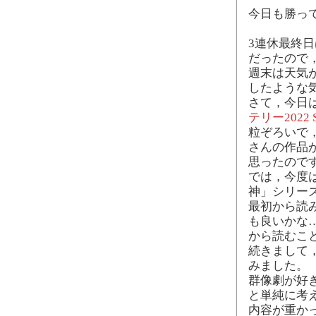
今日も勝っ
3連休最終
だったので
週末は天気
したような
さて，今日
テリー2022 
粒ぞろいで
さんの作品
思ったので
では，今度
神」シリーズ
最初から読
も良いかな
から読むこ
続きまして
みました。
群像劇が好
と単純に考
内容が重か