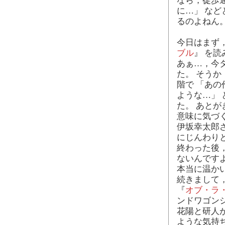
なら，徒歩
に…」 な
るのよねん
今日はまず
ブル
』 を
あぁ…，今
た。 そう
階で 「あ
ような…」
た。 あと
意味に気づ
伊坂幸太郎
にじんわり
終わった後
ないんです
本当に温か
続きまして
『
オブ・ラ
ンドワゴン
花陽と研人
ような気持