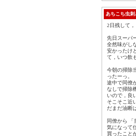
あちこち虫刺
2日残して
先日スーパ
全然味がし
安かったけ
て，いつ飲
今朝の掃除
ったーっ。
途中で同僚
なしで掃除
いので，良
そこそこ近
だまだ油断
同僚から 
気になって
買ったこと