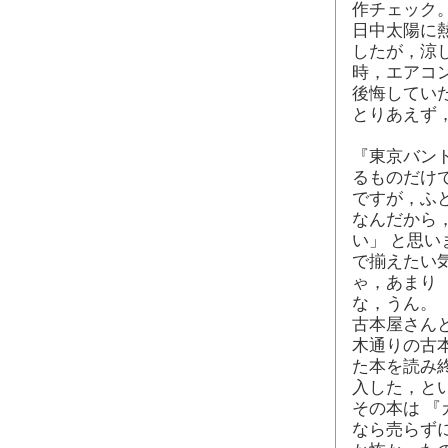
作チェック
日中太陽に
したが，涼
時，エアコ
後悔してい
とりあえず
『東京バン
るものだけ
ですが，ふ
なんだから
い」 と思
で揃えたい
ゃ，あまり
な，うん。
古本屋さん
木通りの古
た本を読み
入した，と
その本は 
なら売らず