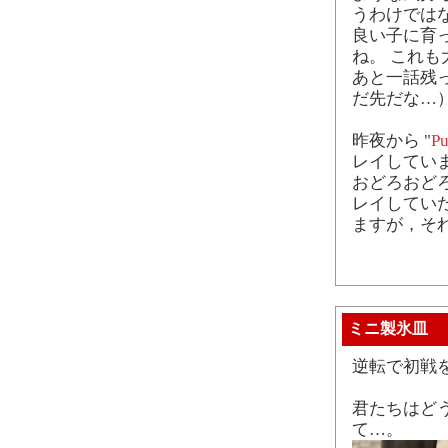
うわけでは
良い子に育
ね。 これ
あと一話残
だ先だな…
昨夜から "
Pu
レイしてい
おどろおど
レイしてい
ますが，そ
ミニ製氷皿
逆転で初戦
君たちはど
て…。