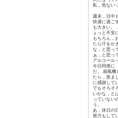
私，危ないっ!
週末，日中
快適に過ごす
も大きい。
ょっと不安
もちろん，
たら汗をか
な，と思っ
ぁ…と思っ
アルコール
今日同僚に
だ。 扇風機
たら，羨ま
に感謝して
でもそろそ
いかな，と
っていない
う。
あ，休日の
努力もして