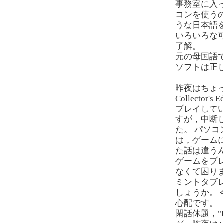
事務室に入
コンを使う
うな日本語
いろいろな可
了解。
元の母国語
ソフトは正
昨夜はちょっと暇
Collector
プレイして
すが，中断
た。 パソ
は，ゲーム
た話は違う
ゲームをプ
なくて困り
ミントタブ
しょうか。
心配です。
閑話休題，"Puppe