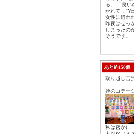
る。 「良い
かれて，"Y
女性に追わ
昨夜はせっ
しまったの
そうです。
あと約150個
取り越し苦
姪のコテー
私は密かに 
人だな（ミ