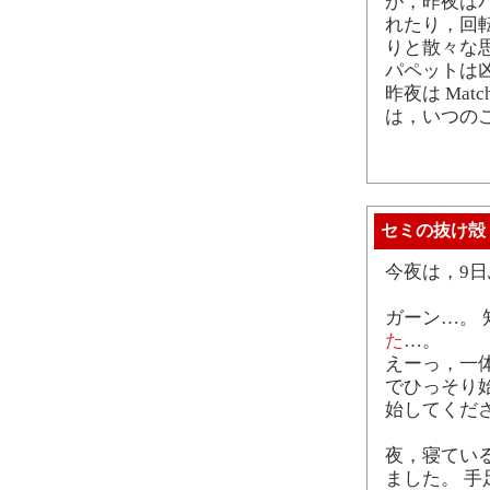
が，昨夜は
れたり，回
りと散々な
パペットは
昨夜は Ma
は，いつの
セミの抜け殻
今夜は，9
ガーン…。 
た
…。
えーっ，一
でひっそり
始してくだ
夜，寝てい
ました。 