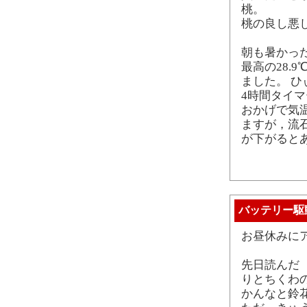
桃。
桃の良し悪
朝も暑かっ
最高の28.
ました。 ひ
4時間タイ
おかげで気
ますが，流
が下がると
バッテリー駆
お昼休みに
先日読んだ 
りとちくわ
かんなと鈴