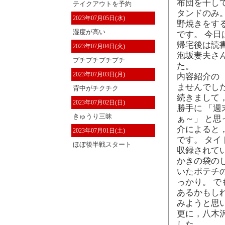
布団を干し
テイクアウトを予約
タンドのみ
2023年07月05日(水)
野焼きをす
湿度が高い
です。 今
帰宅後は読
2023年07月04日(火)
泡坂妻夫さん
プチプチプチプチ
た。
2023年07月03日(月)
内容紹介の
ませんでし
背中がチクチク
続きまして
2023年07月02日(日)
勝手に 「
きゅうり三昧
ぁ～」 と
介によると
2023年07月01日(土)
です。 タ
ほぼ後半戦スタート
収録されて
かきの袋の
いたポテチ
っかり。 
あるかもし
みようと思
更に，八木沢
した。