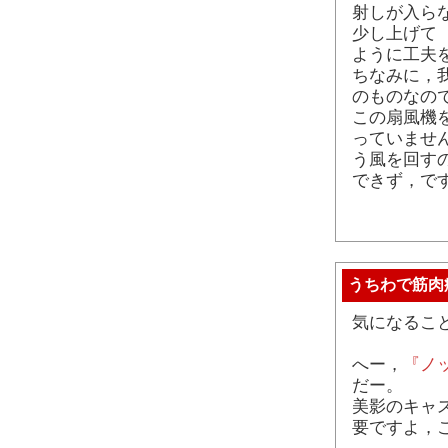
射しが入ら
少し上げて
ように工夫
ちなみに，
のものなの
この扇風機
っていませ
う風を回す
できず，です
うちわで筋肉
気になるこ
へー，
『ノ
だー。
美影のキャ
要ですよ，