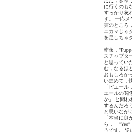
ただ，きゅ
に行くのも
すっかり忘
す。 一応メ
実のところ
ニカマじゃ
を足しちゃ
昨夜，"PuppetS
スチャプターを
と思っていたの
む，なるほ
おもしろか
い進めて，
「ピエール
エールの関
か」 と問
するんだろ
と思いながら
「本当に良かっ
ら，「"Ye
うです。 逆