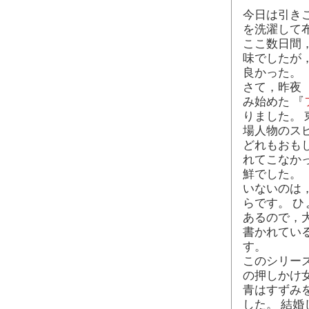
今日は引き
を洗濯して
ここ数日間
味でしたが
良かった。
さて，昨夜
み始めた 『
りました。 
場人物のス
どれもおも
れてこなか
鮮でした。 
いないのは
らです。 
あるので，
書かれてい
す。
このシリー
の押しかけ
青はすずみ
した。 結