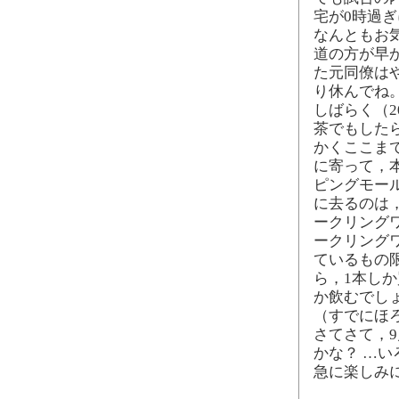
宅が0時過ぎ
なんともお
道の方が早
た元同僚は
り休んでね
しばらく（
茶でもした
かくここま
に寄って，
ピングモール
に去るのは
ークリング
ークリング
ているもの
ら，1本し
か飲むでし
（すでにほ
さてさて，
かな？ …い
急に楽しみ