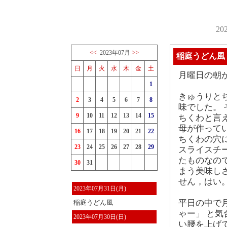
2
<<
>>
2023年07月
稲庭うどん風
日
月
火
水
木
金
土
月曜日の朝
1
きゅうりと
2
3
4
5
6
7
8
味でした。 
9
10
11
12
13
14
15
ちくわと言
母が作って
16
17
18
19
20
21
22
ちくわの穴
23
24
25
26
27
28
29
スライスチ
たものなの
30
31
まう美味し
せん，はい
2023年07月31日(月)
平日の中で
稲庭うどん風
ゃー」 と
2023年07月30日(日)
い腰を上げ