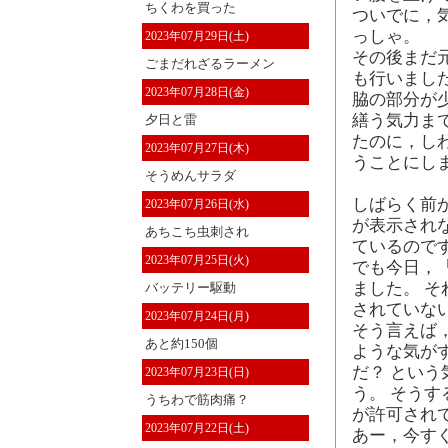
ちくわを買った
ついでに，
っしゃ。
2023年07月29日(土)
その後まだ
ごまだれざるラーメン
も行いました
2023年07月28日(金)
脇の部分が
繕う気力ま
夕日と雷
たのに，し
2023年07月27日(木)
うことにしま
そうめんサラダ
しばらく前か
2023年07月26日(水)
が表示され
あちこち虫刺され
ているので
2023年07月25日(火)
でも今日，
ました。 
バッテリー駆動
されていない
2023年07月24日(月)
そう言えば
あと約150個
ような気が
だ？ とい
2023年07月23日(日)
う。 そう
うちわで筋肉痛？
が許可され
2023年07月22日(土)
あー，今す