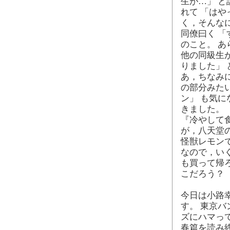
生が…」 と
れて 「はや
く，そんな
同僚曰く 
のこと。 あ
他の同級生
りました」
あ，ちなみ
の部分みた
ン」 も気
きました。
『冷やして
が，八天堂
怪獣レモン
なので，い
も買って帰
こだろう？
今日は小路幸
す。 東京バ
ズにハマっ
春篇を読み