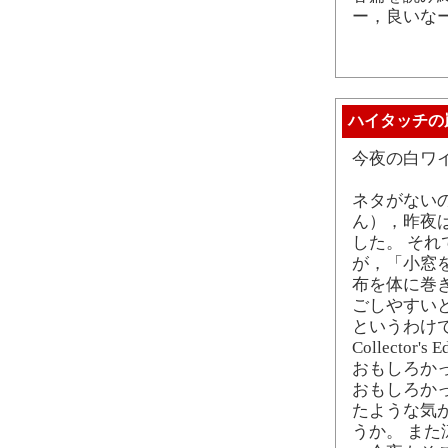
ー，良いな
ハイタッチの
今夜の白ワ
ネタがない
ん），昨夜
した。 そ
が，「小窓
布を体に巻
ごしやすい
というわけで，涼
Collector
おもしろか
おもしろか
たような気
うか。 ま