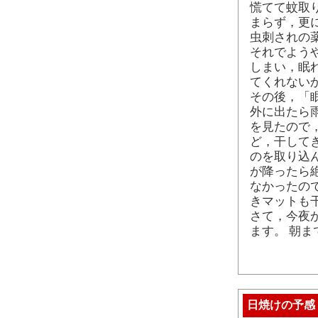
慌てて蚊取
まらず，更
虫刺されの
それでよう
しまい，眠
てくれない
その後，「
外に出たら
を見たので
ど，干して
のを取り込
が降ったら
なかったの
きマットも
さて，今夜
ます。 朝
日焼けの予感