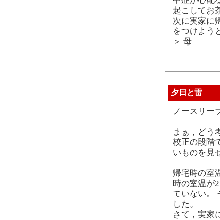
中症が心配
起こしてお
次に実家に
をつけよう
＞ 母
夕日と雷
ノースリー
まぁ，どう
校正の段階
いものを見
帰宅時の室温
時の室温が2
ていない。
した。
さて，実家