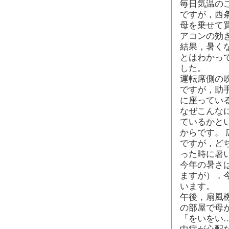
毎日気温の
ですが，西
母を乗せて
アコンの効
結果，暑く
とはわかっ
した。
運転席側の
ですが，助
に座ってい
なぜこんな
ているかと
からです。
ですが，ど
った時に暑
今年の暑さ
ますが），
います。
午後，扇風
の部屋で母
「をいをい