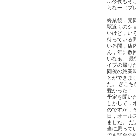
…今夜もそ
らなー（プ
終業後，元
駅近くのシ
いけど，い
待っている
いる間，店
ん，年に数
いなぁ。 最
イブの帰り
同僚の終業
とができま
た。 ぎこ
愛かった！
予定を聞いた
しかして，
のですが，
日，オール
ました。 
当に思って
でも試合の