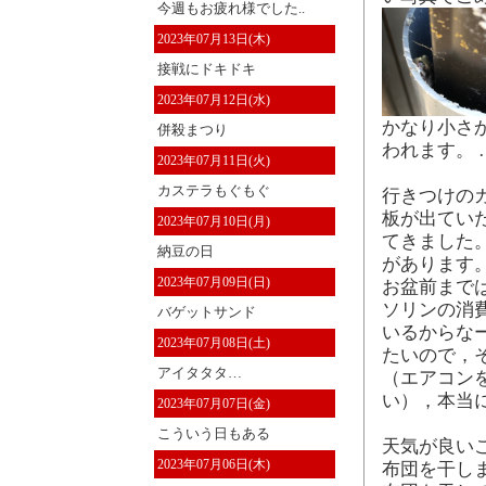
今週もお疲れ様でした..
2023年07月13日(木)
接戦にドキドキ
2023年07月12日(水)
かなり小さ
併殺まつり
われます。
2023年07月11日(火)
カステラもぐもぐ
行きつけの
板が出てい
2023年07月10日(月)
てきました
納豆の日
があります。
2023年07月09日(日)
お盆前まで
ソリンの消
バゲットサンド
いるからな
2023年07月08日(土)
たいので，
アイタタタ…
（エアコン
い），本当
2023年07月07日(金)
こういう日もある
天気が良い
2023年07月06日(木)
布団を干し