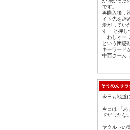
か怖かった
です。
再購入後，
イト先を辞
愛がってい
す」 と押
「わしゃー
という困惑
キーワード
中西さーん
そうめんサラ
今日も地道
今日は 『あ
ドだったな
ヤクルトの