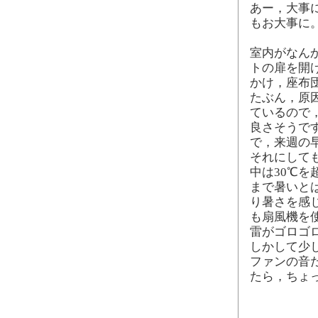
あー，大事
もお大事に
室内がなん
トの扉を開
かけ，座布
たぶん，原因
ているので
良さそうで
で，来週の
それにしても
中は30℃を
まで暑いと
り暑さを感
も扇風機を
雷がゴロゴ
しかして少
ファンの音
たら，ちょ