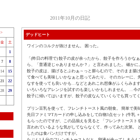
2011年10月の日記
>>
デッドヒート
金
土
ワインのコルクが抜けません。 困った。
1
「(昨日の料理で) 餃子の皮が余ったから、餃子を作ろうかなぁ
7
8
ら、「普通逆じゃありませんか？」 と言われました。 確かに
餃子の皮は、揚げるとぶわぁ～っと膨らむので、そのまま揚
14
15
て食べても美味しいかなぁと思ってみたり。 そのカレーに、
21
22
なすを使っても良いかも…などとあれこれ想像がふくらみま
いろいろなアレンジを試すのも楽しいかもしれません。 …今
28
29
餃子に傾いてはいますが、餃子の皮なんていくらでも買って
プリン豆乳を使って、フレンチトースト風の朝食。 簡単で美
先日ファミマTカードの申し込みをして白物3点セット (牛乳 ＋ 卵
もらったのですが、この品揃えを見ると 「フレンチトーストを
言われているような気がしてならなくて、作ってみた次第。 
したのは食パンだけですが。
たぶん1人分のフレンチトーストだと、卵液が余ってしまうん