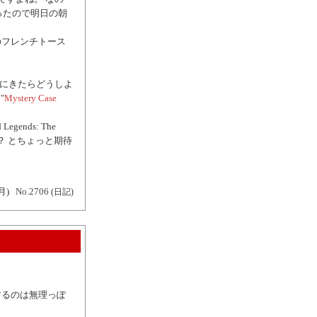
余ったので明日の朝
のフレンチトース
Deal にきたらどうしよ
"
Mystery Case
Legends: The
では…？ とちょっと期待
月)
No.2706
(日記)
するのは無理っぽ