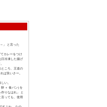
～」 と言った
。
げてカレーをつけ
先日冷凍した揚げ
す。
のところ、王道の
くれば良いさー。
味しい。
 ＋ 食パン) を
作りなはれ」 と
と言っても、使用
ですよね。 なの