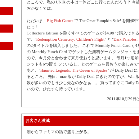
ところで、私の UNIX の本は一体どこに行ったんだろう？ 
おかなくては。
ただいま、
Big Fish Games
で The Great Pumpkin Sale! 
たっ！
Collector's Edition を除くすべてのゲームが $4.99 で購入でき
で、"
Redemption Cemetery: Children's Plight
" と "
Dark Parables:
の2タイトルを購入しました。 これで Monthly Punch Card 
の Monthly Punch Card でゲットした無料ゲームクレジッ
ので、今月分と合わせて来月使おうと思います。 毎月1つ追
ジットも6つ貯まっているし、どのゲームを買おうか楽しみで
あと、"
Haunted Legends: The Queen of Spades
" が Daily De
るところ。 先日、mac 版が Daily Deal にきたのですが、Wi
数が多いのでもう少し先なのかなぁ…。 買ってすぐに Daily De
いので、ひたすら待っています。
2011年10月29日(
お客さん激減
朝からファミマの話で盛り上がる。