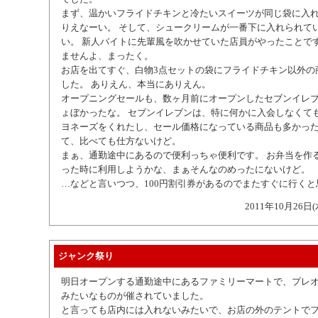
まず、温かいフライドチキンと冷たいスイーツが同じ袋に入れ
りえなーい。 そして、シュークリームが一番下に入れられてい
い。 新人バイトに先輩風を吹かせていた店員がやったことで
ませんよ、まったく。
お店を出てすぐ、白物3点セットの袋にフライドチキン以外の
した。 ありえん、本当にありえん。
オープニングセールも、数ヶ月前にオープンしたセブンイレ
ょぼかったな。 セブンイレブンは、特に何かに入会しなくて
ヨネーズをくれたし、セール価格になっている商品も多かった
て、比べても仕方ないけど。
まぁ、通勤途中にあるので便利っちゃ便利です。 お弁当を作
った時に利用しようかな、まぁそんなのめったにないけど。
…などと言いつつ、100円割引券があるのでまたすぐに行く
2011年10月26日(
ジャンク祭り
明日オープンする通勤途中にあるファミリーマートで、プレ
みたいなものが催されていました。
と言っても店内には入れないみたいで、お店の外のテントでフ