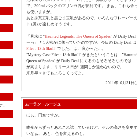
で、200ml パックのプリン豆乳が便利です。 まぁ、これも
も使いますが。
あと抹茶豆乳と黒ごま豆乳があるので、いろんなフレーバー
ト (風) が楽しめそうです。
「月末に "
Haunted Legends: The Queen of Spades
" が Daily 
ーっ」 と1人密かに焦っていたのですが、今日の Daily Deal は 
Files : 13th Skull
" でした。 よ、良かった…。
"Mystery Case Files : 13th Skull" がきたということは、"Haunted 
Queen of Spades" が Daily Deal にくるのもそろそろなの
が高まります、リリース日が1週間しか違わないので。
来月早々きてもよろしくってよ。
2011年10月31日(
ムーラン・ルージュ
..
ほぉ、円空ですか。
昨夜からずっとあれこれ試しているけど、セルの高さを変更
いなぁ。 あと、色を変えるのも。