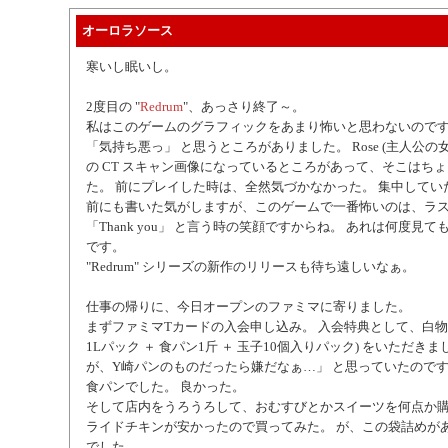
オーロラソース
寒いし眠いし。
2度目の "
Redrum
"、あっさり終了～。
私はこのゲームのグラフィックをあまり怖いと思わないのです
「気持ち悪っ」 と思うところがありました。 Rose (主人公の
の CT スキャン画像になっているところがあって、そこはち
た。 前にプレイした時は、全然気づかなかった。 集中してい
前にも書いた気がしますが、このゲームで一番怖いのは、ラストで
「Thank you」 と言う時の笑顔ですからね。 あれは何度見
です。
"Redrum" シリーズの新作のリリースも待ち遠しいなぁ。
仕事の帰りに、今日オープンのファミマに寄りました。
まずファミマTカードの入会申し込み。 入会特典として、白物3
1Lパック ＋ 食パン1斤 ＋ 玉子10個入りパック) をいただき
が、Y崎パンのものだったら嫌だなぁ…」 と思っていたのですが、
食パンでした。 良かった。
そして店内をうろうろして、おむすびとかスイーツを何点か購
ライドチキンが安かったので買ってみた。 が、この袋詰めが
でした。