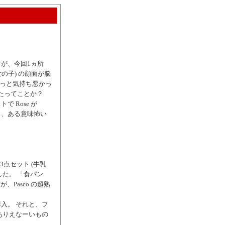
が、今回1ヵ所
女の子) の顔面が脳
ょっと気持ち悪かっ
たってことか？
 Rose が
ても、ある意味怖い
点セット (牛乳
ました。 「食パン
Pasco の超熟
入。 それと、フ
ありえなーいもの