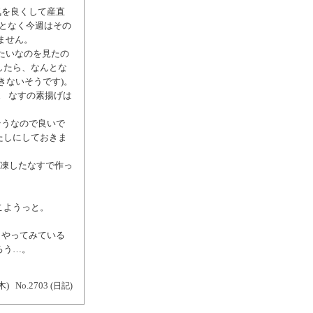
気を良くして産直
んとなく今週はその
ません。
たいなのを見たの
したら、なんとな
きないそうです)。
。 なすの素揚げは
そうなので良いで
たしにしておきま
解凍したなすで作っ
こようっと。
とやってみている
ろう…。
。
木)
No.2703
(日記)