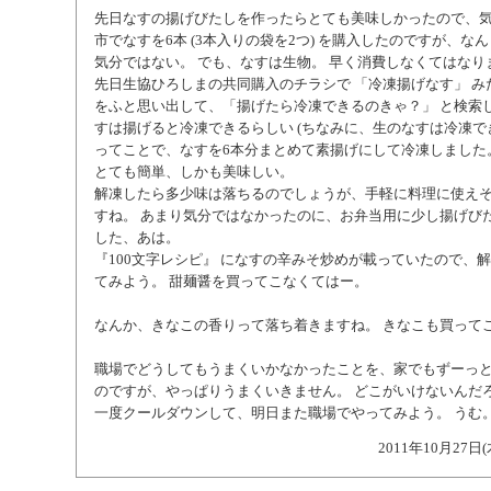
先日なすの揚げびたしを作ったらとても美味しかったので、
市でなすを6本 (3本入りの袋を2つ) を購入したのですが、な
気分ではない。 でも、なすは生物。 早く消費しなくてはなり
先日生協ひろしまの共同購入のチラシで 「冷凍揚げなす」 み
をふと思い出して、「揚げたら冷凍できるのきゃ？」 と検索
すは揚げると冷凍できるらしい (ちなみに、生のなすは冷凍で
ってことで、なすを6本分まとめて素揚げにして冷凍しました
とても簡単、しかも美味しい。
解凍したら多少味は落ちるのでしょうが、手軽に料理に使え
すね。 あまり気分ではなかったのに、お弁当用に少し揚げび
した、あは。
『100文字レシピ』 になすの辛みそ炒めが載っていたので、
てみよう。 甜麺醤を買ってこなくてはー。
なんか、きなこの香りって落ち着きますね。 きなこも買って
職場でどうしてもうまくいかなかったことを、家でもずーっ
のですが、やっぱりうまくいきません。 どこがいけないんだ
一度クールダウンして、明日また職場でやってみよう。 うむ
2011年10月27日(