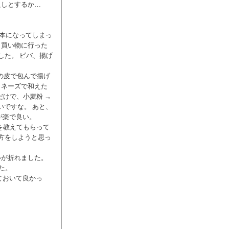
良しとするか…
1本になってしまっ
と買い物に行った
した。 ビバ、揚げ
子の皮で包んで揚げ
ヨネーズで和えた
だけで、小麦粉 →
いですな。 あと、
が楽で良い。
法を教えてもらって
方をしようと思っ
心が折れました。
た。
っておいて良かっ