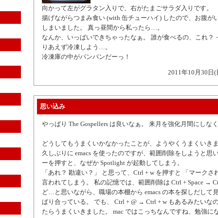
向かって左がグラタン入りで、右がたまごサラダ入りです。
揚げながらつまみ食い (with 缶チューハイ) したので、お腹
しまいました。 真っ昼間から私ったら…。
なんか、いっぱいできちゃったなぁ。 誰が食べるの、これ？ 
りあえず冷凍しよう…。
冷凍庫の中がパンパンだーっ！
2011年10月30日(
思い込み
やっぱり The Gospellers は良いなぁ。 来月を強化月間にし
どうしてもうまくいかなかったことが、ようやくうまくいきま
久しぶりに emacs を使ったのですが、範囲削除をしようと思い、Ctrl
ーを押すと、なぜか Spotlight が起動してしまう。
「あれ？ 勘違い？」 と思って、Ctrl + w を押すと 「マーク
言われてしまう。 私の記憶では、範囲削除は Ctrl + Space → Ctr
ど…と思いながら、職場の本棚から emacs の本を探しだして
ぱり合っている。 でも、 Ctrl + @ → Ctrl + w もあるみた
たらうまくいきました。 mac ではこっちなんですね、勉強に