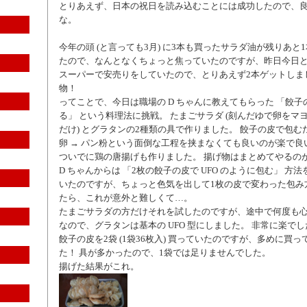
とりあえず、日本の祝日を読み込むことには成功したので、
な。
今年の頭 (と言っても3月) に3本も買ったサラダ油が残りあと
たので、なんとなくちょっと焦っていたのですが、昨日今日
スーパーで安売りをしていたので、とりあえず2本ゲットしま
物！
ってことで、今日は職場の D ちゃんに教えてもらった 「餃
る」 という料理法に挑戦。 たまごサラダ (刻んだゆで卵をマ
だけ) とグラタンの2種類の具で作りました。 餃子の皮で包む
卵 → パン粉という面倒な工程を挟まなくても良いのが楽で良
ついでに鶏の唐揚げも作りました。 揚げ物はまとめてやるの
D ちゃんからは 「2枚の餃子の皮で UFO のように包む」 方
いたのですが、ちょっと色気を出して1枚の皮で変わった包み
たら、これが意外と難しくて…。
たまごサラダの方だけそれを試したのですが、途中で何度も
なので、グラタンは基本の UFO 型にしました。 非常に楽でし
餃子の皮を2袋 (1袋36枚入) 買っていたのですが、多めに買
た！ 具が多かったので、1袋では足りませんでした。
揚げた結果がこれ。