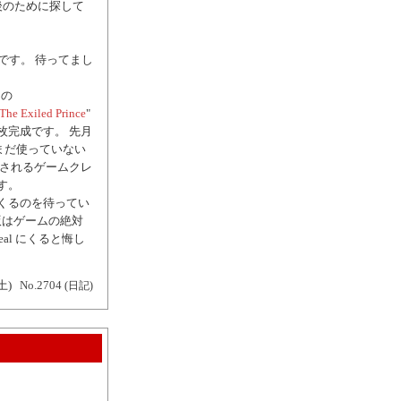
今後のために探して
を開催中です。 待ってまし
るの
 The Exiled Prince
"
が1枚完成です。 先月
トをまだ使っていない
加されるゲームクレ
す。
al にくるのを待ってい
n 版はゲームの絶対
al にくると悔し
土)
No.2704
(日記)