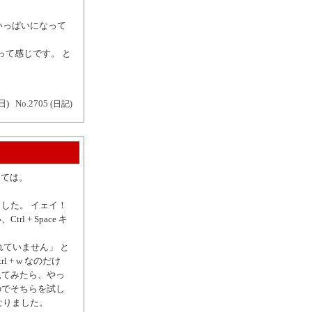
がいっぱいになって
って感じです。 と
日)
No.2705
(日記)
なくては。
した。 イェイ！
 + Space キ
されていません」 と
l + w なのだけ
見てみたら、やっ
いなのでそちらを試し
なりました。