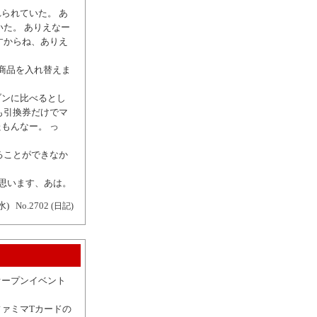
られていた。 あ
た。 ありえなー
すからね、ありえ
商品を入れ替えま
ブンに比べるとし
も引換券だけでマ
もんなー。 っ
ることができなか
と思います、あは。
水)
No.2702
(日記)
オープンイベント
ァミマTカードの