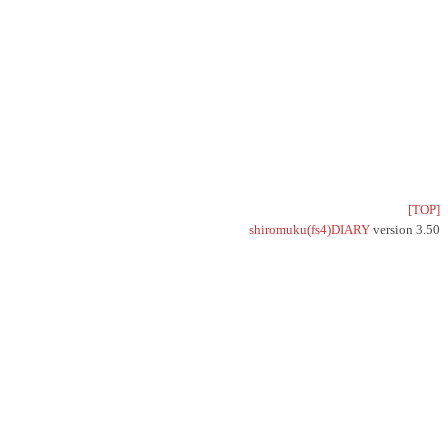
[TOP]
shiromuku(fs4)DIARY
version 3.50