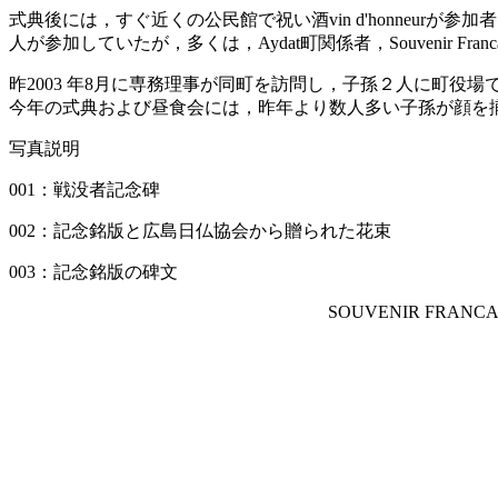
式典後には，すぐ近くの公民館で祝い酒vin d'honneu
人が参加していたが，多くは，Aydat町関係者，Souveni
昨2003 年8月に専務理事が同町を訪問し，子孫２人に町
今年の式典および昼食会には，昨年より数人多い子孫が顔を
写真説明
001：戦没者記念碑
002：記念銘版と広島日仏協会から贈られた花束
003：記念銘版の碑文
SOUVENIR FRANC