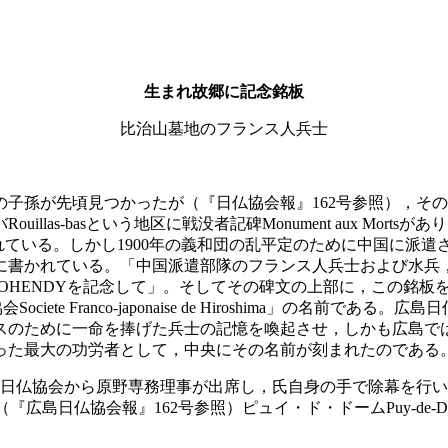
生まれ故郷に記念銘板
比治山墓地のフランス人兵士
先頃見つかったが（『日仏協会報』162号参照），そのうちの１人Fr
as-basという地区に戦没者記碑Monument aux Mortsが
が刻まれている。しかし1900年の義和団の乱平定のために中国に
れている。「中国派遣部隊のフランス人兵士および水兵，なかんずく
s COHENDYを記念して」。そしてその碑文の上部に，この銘板を
ociete Franco-japonaise de Hiroshima」の
スのために一命を捧げた兵士の記憶を喚起させ，しかも広島で
った最大の功労者として，中央にその名前が刻まれたのである
，広島日仏協会から原野専務理事が出席し，氏自身の手で除幕を
is協会（『広島日仏協会報』162号参照）ピュイ・ド・ドームPuy