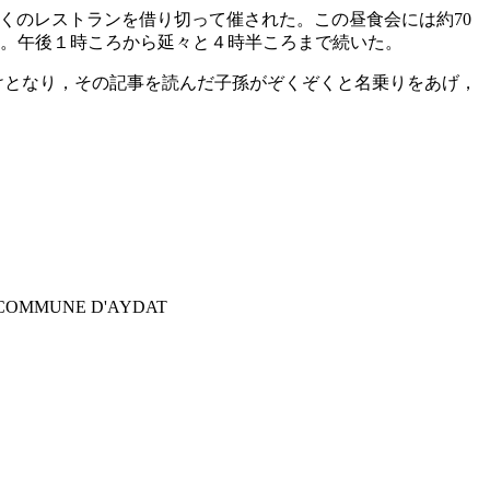
，近くのレストランを借り切って催された。この昼食会には約70
うである。午後１時ころから延々と４時半ころまで続いた。
かけとなり，その記事を読んだ子孫がぞくぞくと名乗りをあげ，
COMMUNE D'AYDAT