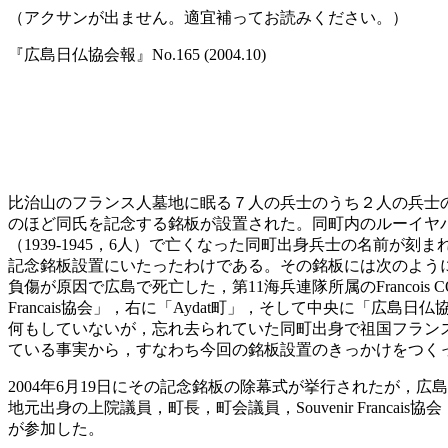
（アクサンが出ません。適宜補ってお読みください。）
『広島日仏協会報』No.165 (2004.10)
比治山のフランス人墓地に眠る７人の兵士のうち２人の兵士の子孫が
のほど同氏を記念する銘板が設置された。同町内のルーイヤバRouill
（1939-1945，6人）で亡くなった同町出身兵士の名前
記念銘板設置にいたったわけである。その銘板には次のように書か
負傷が原因で広島で死亡した，第11海兵連隊所属のFrancoi
Francais協会」，右に「Aydat町」，そして中央に「広島日仏協会S
何もしていないが，忘れ去られていた同町出身で祖国フラン
ている事実から，すなわち今回の銘板設置のきっかけをつく
2004年6月19日にその記念銘板の除幕式が挙行されたが
地元出身の上院議員，町長，町会議員，Souvenir Franca
が参加した。