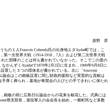
原野 昇
ancois Cohendy氏の出身地エダAydat町では，こ
あり，第一次世界大戦（1914-1918，7人）および第二次世界大戦
派遣された部隊のことは何も書かれていなかった。そこでこの度の
Ayadatで1870年2月2日に生まれ，1900年9月8日に
設置した３つの団体名が書かれている。左に「Souvenir
名前である。広島日仏協会はこの銘板設置に関し財政的援助など実質的な貢献は
は手厚く葬られ，墓地が奉賛会の人びとの手できれいに保たれ
。
行い，銘板の前に広島日仏協会からの花束を献花した。式典には
-de-Dome県支部長，退役軍人の会会長を始め，一般町民など多数