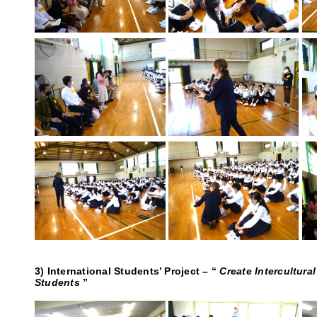
3) International Students
’
Project
–
“
Create Intercultura
Students
”