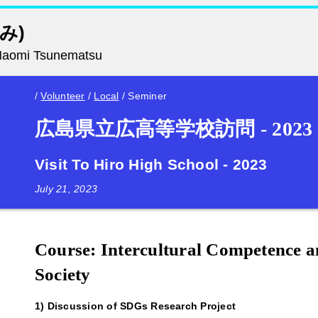
み)
Naomi Tsunematsu
/
Volunteer
/
Local
/
Seminer
広島県立広高等学校訪問 - 2023
Visit To Hiro High School - 2023
July 21, 2023
Course: Intercultural Competence 
Society
1) Discussion of SDGs Research Project