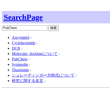
SearchPage
Ancymidol
-
Cycloheximide
-
DCB
-
Molecular_dockingについて
-
PubChem
-
Syringolin
-
Thaxtomin
-
シュレーディンガー方程式について
-
研究に関する名言
-