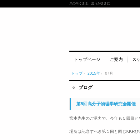
気の向くまま、思うがままに
トップページ
ご案内
ス
トップ
›
2015年
›
07月
ブログ
第5回高分子物理学研究会開催
宮本先生のご尽力で、今年も５回目と
場所は記念すべき第１回と同じKKRび