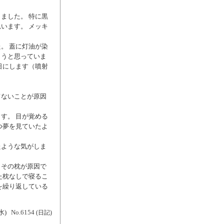
ました。 特に黒
います。 メッキ
。 蓋に灯油が染
ようと思っていま
日にします（噴射
てないことが原因
す。 目が覚める
つ夢を見ていたよ
たような気がしま
，その枕が原因で
た枕なしで寝るこ
を繰り返している
水)
No.6154
(日記)