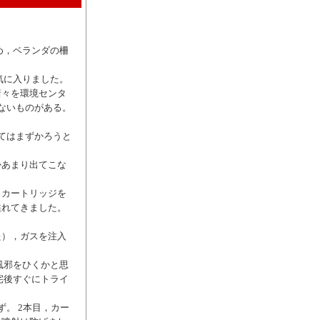
。
め，ベランダの柵
気に入りました。
諸々を環境センタ
ないものがある。
てはまずかろうと
かあまり出てこな
スカートリッジを
溢れてきました。
。
た），ガスを注入
風邪をひくかと思
宅後すぐにトライ
。 2本目，カー