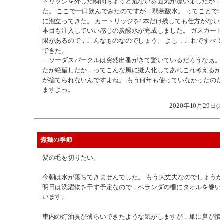
トリッジを外した瞬間ちょっと危ない雰囲気が漂いましたが
た。 ここで一口飲んでみたのですが，弱炭酸水。 ってことで
に泡立ってきた。 カートリッジを1本だけ残しても仕方がない
本目も注入していい感じの炭酸水が完成しました。 ガスカー
限があるので，こんなものなのでしょう。 よし，これですべ
できた。
…ソーダスパークルは突然出番がきて驚いているだろうなぁ。
たか絶望したか，ってこんな風に擬人化してあれこれ考える
が捨てられないんですよね。 もう何年も使っていなかったの
ますよっ。
2020年10月29日(
煮麺の季節
髪の毛を切りたい。
今朝は水が落ちてきませんでした。 もう大丈夫なのでしょう
明日は洗濯物を干す予定なので，ベランダの柵にタオルを巻
います。
車内の灯油臭が薄らいできたような気がしますが，単に鼻が