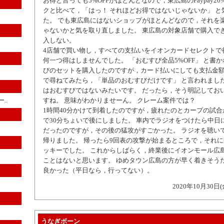
お得と言っても5%OFFがほとんどなので，東広島のPaypay2
クと比べて，「はっ！ それほどお得ではないじゃないか」 と
た。 でも東広島にはないショップがほとんどなので，それを
ゃないかと気を取り直しました。 東広島の対象店舗で購入で
入しない。
4店舗で買い物し，すべての支払いをイオンカードセレクトで
何一つ得はしませんでした。 「おむすび全品5%OFF」 と書
びのセットを購入したのですが，カード払いにしても支払金
で尋ねてみたら，「単品のおむすびだけです」 と言われました
はおむすびではないみたいです。 だったら，そう明記してお
..
すね。 意味がわかりませーん。 クレーム案件では？
1時間40分かけて到着したのですが，疲れたのとカープの試
で30分ちょいで後にしました。 車内でラジオをつけたら中日
だったのですが，その後の猛攻がすごかった。 ラジオを聴い
帰りました。 帰ったら9回表の攻撃が始まるところで，それ
ッキーでした。 これからしばらく，終業後にイオンモール広
ことはないと思います。 ゆめタウン広島の方が早く着きそうだ
良かった（平日なら，行ってない）。
2020年10月30日(
うなぎボーン