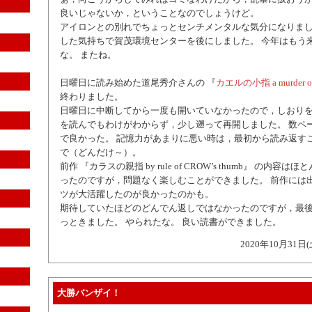
良いじゃないか，ということなのでしょうけど。
アイロンとの別れでちょっとセンチメンタルな気分になりま
した気持ちで賀茂環境センターを後にしました。 今年はもう
な。 またね。
日曜日に読み始めた道尾秀介さんの 『
カエルの小指 a murder of
終わりました。
日曜日に中断してから一度も開いていなかったので，しおり
を読んでもわけがわからず，少し遡って再開しました。 数ペ
で良かった。 記憶力があまりに悪い時は，最初から読み返す
で（どんだけ～）。
前作 『カラスの親指 by rule of CROW’s thumb』 の内容
ったのですが，問題なく楽しむことができました。 前作には
ツが大活躍したのが良かったのかも。
期待していたほどのどんでん返しではなかったのですが，最
っときました。 やられたな。 良い読書ができました。
2020年10月31日(
大勝バンザイ！