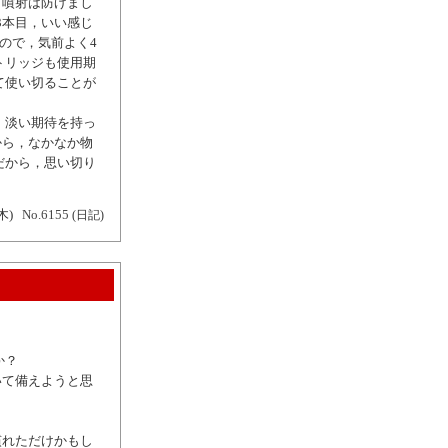
，噴射は防げまし
3本目，いい感じ
ので，気前よく4
トリッジも使用期
て使い切ることが
 淡い期待を持っ
から，なかなか物
だから，思い切り
木)
No.6155
(日記)
か？
いて備えようと思
慣れただけかもし