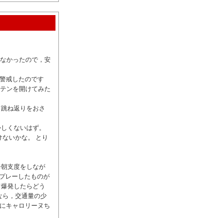
がなかったので，安
と警戒したのです
ーテンを開けてみた
。
て跳ね返りをおさ
かしくないはず。
ないかな。 とり
今朝支度をしなが
スプレーしたものが
て爆発したらどう
なら，交通量の少
ぎにキャロリーヌち