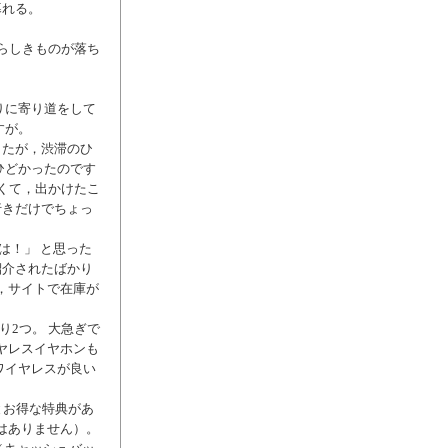
暮れる。
らしきものが落ち
りに寄り道をして
すが。
したが，渋滞のひ
ひどかったのです
くて，出かけたこ
行きだけでちょっ
は！」 と思った
紹介されたばかり
，サイトで在庫が
り2つ。 大急ぎで
イヤレスイヤホンも
ワイヤレスが良い
とお得な特典があ
にはありません）。