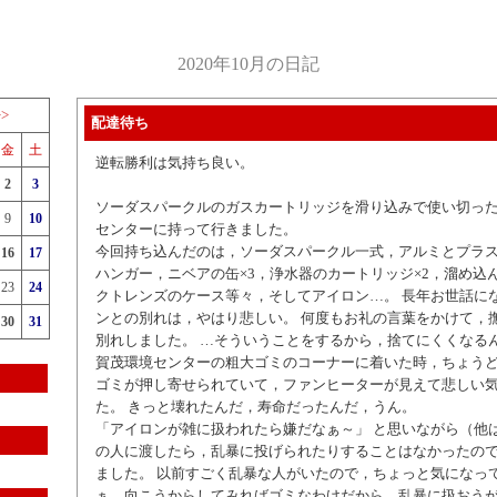
2020年10月の日記
>>
配達待ち
金
土
逆転勝利は気持ち良い。
2
3
ソーダスパークルのガスカートリッジを滑り込みで使い切っ
9
10
センターに持って行きました。
今回持ち込んだのは，ソーダスパークル一式，アルミとプラ
16
17
ハンガー，ニベアの缶×3，浄水器のカートリッジ×2，溜め込
23
24
クトレンズのケース等々，そしてアイロン…。 長年お世話に
ンとの別れは，やはり悲しい。 何度もお礼の言葉をかけて，
30
31
別れしました。 …そういうことをするから，捨てにくくなる
賀茂環境センターの粗大ゴミのコーナーに着いた時，ちょう
ゴミが押し寄せられていて，ファンヒーターが見えて悲しい
た。 きっと壊れたんだ，寿命だったんだ，うん。
「アイロンが雑に扱われたら嫌だなぁ～」 と思いながら（他
の人に渡したら，乱暴に投げられたりすることはなかったの
ました。 以前すごく乱暴な人がいたので，ちょっと気になって
ぁ，向こうからしてみればゴミなわけだから，乱暴に扱おう