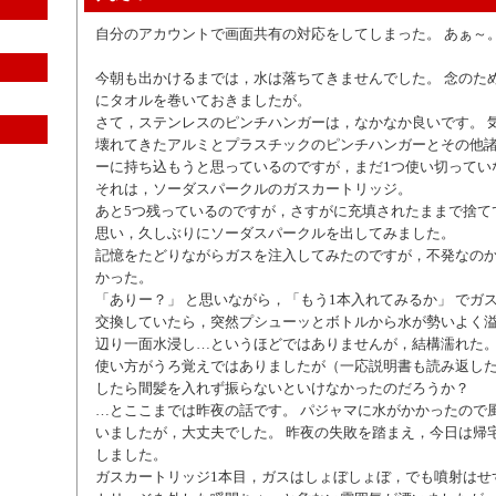
自分のアカウントで画面共有の対応をしてしまった。 あぁ～
今朝も出かけるまでは，水は落ちてきませんでした。 念のた
にタオルを巻いておきましたが。
さて，ステンレスのピンチハンガーは，なかなか良いです。 
壊れてきたアルミとプラスチックのピンチハンガーとその他
ーに持ち込もうと思っているのですが，まだ1つ使い切ってい
それは，ソーダスパークルのガスカートリッジ。
あと5つ残っているのですが，さすがに充填されたままで捨て
思い，久しぶりにソーダスパークルを出してみました。
記憶をたどりながらガスを注入してみたのですが，不発なの
かった。
「ありー？」 と思いながら，「もう1本入れてみるか」 でガ
交換していたら，突然プシューッとボトルから水が勢いよく
辺り一面水浸し…というほどではありませんが，結構濡れた
使い方がうろ覚えではありましたが（一応説明書も読み返し
したら間髪を入れず振らないといけなかったのだろうか？
…とここまでは昨夜の話です。 パジャマに水がかかったので
いましたが，大丈夫でした。 昨夜の失敗を踏まえ，今日は帰
しました。
ガスカートリッジ1本目，ガスはしょぼしょぼ，でも噴射はせず