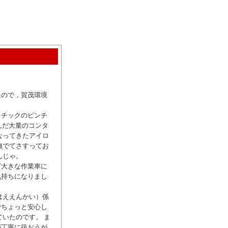
たので，賀茂環境
スチックのピンチ
んだ大量のコンタ
なってきたアイロ
撫でてさすってお
んじゃ。
ど大きな作業車に
気持ちになりまし
はええんかい）係
でちょっと安心し
いたのです。 ま
が丁寧に扱おうが