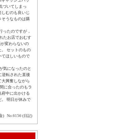
0%キャッシュバッ
気づいてしまっ
楽しむのも良いじ
きそうなものは購
行ったのですが，
かれたお店でおむす
額が変わらないの
。 セットのもの
いてほしいもので
合が気になったのと
に逆転された直後
て大興奮しながら
に間に合ったのもラ
島府中に出かける
。 明日が休みで
金)
No.6156
(日記)