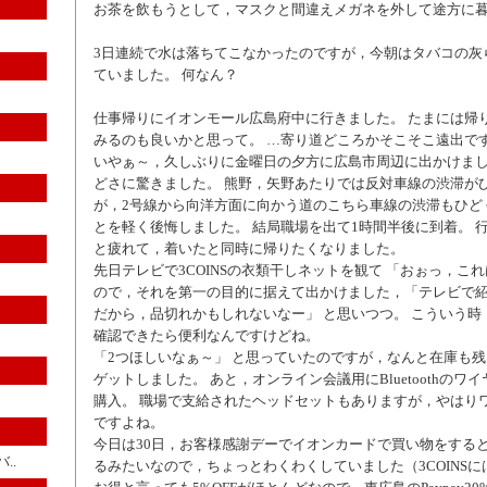
お茶を飲もうとして，マスクと間違えメガネを外して途方に
3日連続で水は落ちてこなかったのですが，今朝はタバコの灰
ていました。 何なん？
仕事帰りにイオンモール広島府中に行きました。 たまには帰
みるのも良いかと思って。 …寄り道どころかそこそこ遠出で
いやぁ～，久しぶりに金曜日の夕方に広島市周辺に出かけま
どさに驚きました。 熊野，矢野あたりでは反対車線の渋滞が
が，2号線から向洋方面に向かう道のこちら車線の渋滞もひど
とを軽く後悔しました。 結局職場を出て1時間半後に到着。 
と疲れて，着いたと同時に帰りたくなりました。
先日テレビで3COINSの衣類干しネットを観て 「おぉっ，これ
ので，それを第一の目的に据えて出かけました，「テレビで
だから，品切れかもしれないなー」 と思いつつ。 こういう時
確認できたら便利なんですけどね。
「2つほしいなぁ～」 と思っていたのですが，なんと在庫も残
ゲットしました。 あと，オンライン会議用にBluetoothのワ
購入。 職場で支給されたヘッドセットもありますが，やはり
ですよね。
今日は30日，お客様感謝デーでイオンカードで買い物をする
..
るみたいなので，ちょっとわくわくしていました（3COINS