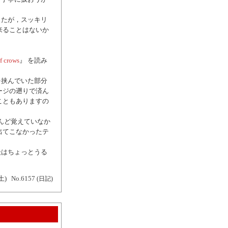
したが，スッキリ
来ることはないか
 crows
』 を読み
を挟んでいた部分
ージの遡りで済ん
こともありますの
はほとんど覚えていなか
出てこなかったテ
後はちょっとうる
土)
No.6157
(日記)