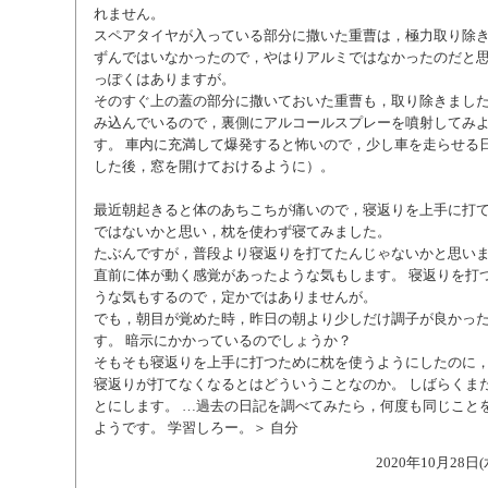
れません。
スペアタイヤが入っている部分に撒いた重曹は，極力取り除き
ずんではいなかったので，やはりアルミではなかったのだと思
っぽくはありますが。
そのすぐ上の蓋の部分に撒いておいた重曹も，取り除きました
み込んでいるので，裏側にアルコールスプレーを噴射してみ
す。 車内に充満して爆発すると怖いので，少し車を走らせる
した後，窓を開けておけるように）。
最近朝起きると体のあちこちが痛いので，寝返りを上手に打
ではないかと思い，枕を使わず寝てみました。
たぶんですが，普段より寝返りを打てたんじゃないかと思いま
直前に体が動く感覚があったような気もします。 寝返りを打
うな気もするので，定かではありませんが。
でも，朝目が覚めた時，昨日の朝より少しだけ調子が良かっ
す。 暗示にかかっているのでしょうか？
そもそも寝返りを上手に打つために枕を使うようにしたのに
寝返りが打てなくなるとはどういうことなのか。 しばらくま
とにします。 …過去の日記を調べてみたら，何度も同じこと
ようです。 学習しろー。＞ 自分
2020年10月28日(