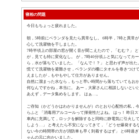
寝相の問題
今日もちょっと疲れました。
朝，5時前にベランダを見たら異常なし。 6時半，7時と異常
心して洗濯物を干しました。
7時半頃上の部屋の窓が開く音が聞こえたので，「むむ？」 
が，見ても特に変化なし。 が，7時40分頃ふと気になってカ
ら，水が落ちていました。 「なんで！？」 と思わず声が出た
慌てて洗濯物を避難させ，ベランダの柵にタオルを巻きつけ
えましたが，もやもやして仕方がありません。
自然に溜まった水なら，もっと早い時間から落ちていてもお
何なんですかね，本当に。 あー，大家さんに相談しないといけ
あえず，データ集めをします。 はぁ…。
ご存知（かどうかはわかりませんが）のとおり心配性の私，
らふと 「消毒用アルコールって揮発性だよね。 はっ！ 昨日
車内に充満して，ロックを解除すると同時に静電気に引火し
しよう…」 と考えたら不安になってきて，「どうせ爆発する
ない今の時間帯の方が消防車も早く到着するはず」 と6時過
ゃんの元に向かいました。