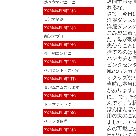
週間予報を見
焼き立てパニーニ
れるな。
2023年04月20日(木)
さて，今日
日記で解決
洋服ダンス
洋服ダンス
2023年04月19日(水)
ごみ袋に放
翻訳アプリ
た，母が刺
2023年04月18日(火)
先使うこと
捨てるのは
今年初コンビニ
ハンカチと
2023年04月17日(月)
ピングセン
ペパミント・スパイ
風のハンカ
オグッズな
2023年04月16日(日)
当時は本当
鼻がムズムズします
があります
2023年04月15日(土)
に。 で，
んです，記
ドラマティック
ぽんぽんぽ
2023年04月14日(金)
用の大のご
ベランダ修理
ました。 
次の可燃ご
2023年04月13日(木)
日がないの