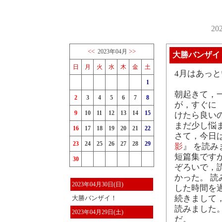
2
<<
>>
2023年04月
大勝バンザイ
日
月
火
水
木
金
土
4月はあっ
1
朝起きて，
2
3
4
5
6
7
8
が，すぐに
9
10
11
12
13
14
15
けたら良い
まだ少し悩
16
17
18
19
20
21
22
さて，今日は
23
24
25
26
27
28
29
影
』 を読み
短篇集です
30
ぞろいで，
かった。 
2023年04月30日(日)
した時間を
続きまして
大勝バンザイ！
読みました
2023年04月29日(土)
だ。