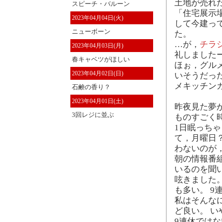
土地が売れ
スピーチ・バルーン
「住宅展示
2023年04月04日(火)
して今建っ
ニューボーン
た。
…が，
チラ
2023年04月03日(月)
礼しました
春キャベツがほしい
ほぉ，グル
2023年04月02日(日)
いそうだっ
メキッチン
石鹸の香り？
2023年04月01日(土)
昨夜見た夢
3回レジに並ぶ
ものすごく
1日眠っちゃ
て，月曜日
わないのが
朝の情報番
いるのを聞い
呟きました
も多い。 
私はそんな
ど良い。 
9連休ではな