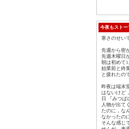
今夜もストー
寒さのせい
先週から密
先週木曜日が
朝は初めて1
始業前と終
と疲れたの
昨夜は端末
はないけど
日 『みつ
人物が出て
たのに，な
なかったの
そんな感じ
せんが，来