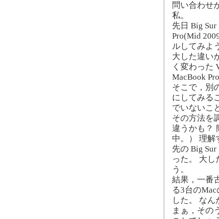
問い合わせが
私。
先日 Big Su
Pro(Mid 20
ルしてみようか
大した違い
く変わった 
MacBook 
そこで，別の上司
にしてみる
でいないこ
その方法を
違うかも？
中。） 理
先の Big S
った。 大
う。
結果，一番古い 
る3台のMa
した。 なん
まぁ，そのうち 