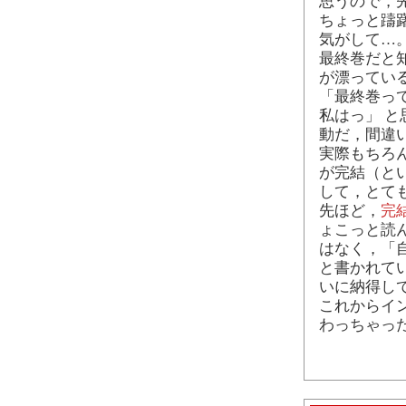
思うので，
ちょっと躊
気がして…
最終巻だと
が漂ってい
「最終巻っ
私はっ」 
動だ，間違
実際もちろ
が完結（と
して，とて
先ほど，
完
ょこっと読
はなく，「
と書かれて
いに納得し
これからイ
わっちゃっ