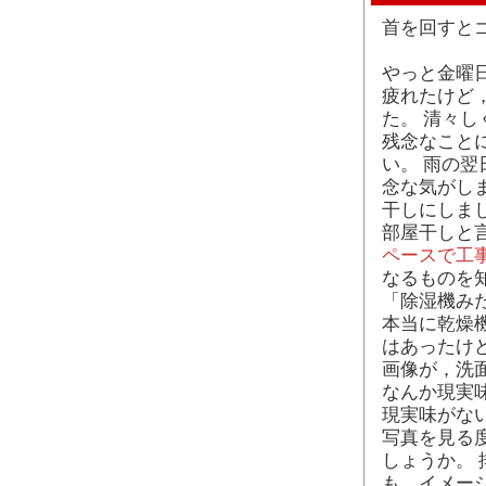
首を回すと
やっと金曜
疲れたけど
た。 清々
残念なこと
い。 雨の
念な気がし
干しにしま
部屋干しと
ペースで工
なるものを
「除湿機み
本当に乾燥
はあったけ
画像が，洗
なんか現実
現実味がな
写真を見る
しょうか。
も，イメー