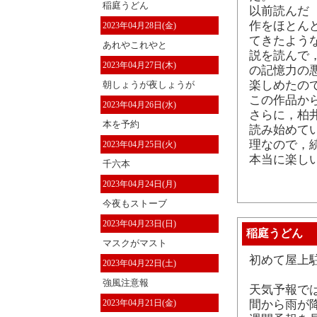
稲庭うどん
以前読んだ 
作をほとん
2023年04月28日(金)
てきたよう
あれやこれやと
説を読んで
2023年04月27日(木)
の記憶力の
楽しめたの
朝しょうが夜しょうが
この作品か
2023年04月26日(水)
さらに，柏井
本を予約
読み始めて
理なので，
2023年04月25日(火)
本当に楽し
千六本
2023年04月24日(月)
今夜もストーブ
2023年04月23日(日)
稲庭うどん
マスクがマスト
初めて屋上
2023年04月22日(土)
強風注意報
天気予報で
2023年04月21日(金)
間から雨が