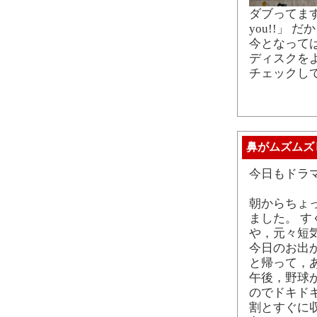
ダブってます
you!!」
今となって
ディスクを
チェックし
鼻がムズムズ
今日もドラ
朝からちょ
ました。 
や，元々短
今日のお出
と帰って，
午後，野球
のでドキド
割とすぐに