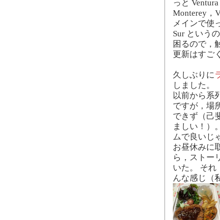
っと Vent
Monterey，
メインで使ってい
Sur とい
困るので，触
更新はすご
久しぶりに
しました。
以前から系
ですが，場
できず（己
ましい！）
ムで良いじ
お昼休みに取
ら，ストー
いた。 そ
んな感じ（