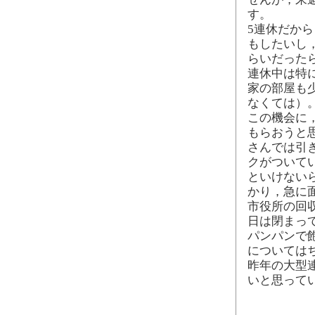
す。
5連休だから
もしたいし
らいだった
連休中は特
家の部屋も
なくては）
この機会に
もらおうと
さんでは引
クがついて
といけない
かり，急に
市役所の回
日は閉まっ
パンパンで
については
昨年の大型
いと思って