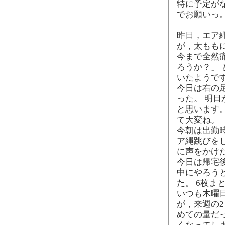
特に予定が
でお願いっ
昨日，エア
が，太もも
今まで全然
ろうか？」
いたようで
今日は右の
った。 明
と思います
て大変ね。
今朝は出勤
ア縄跳びを
に声をかけ
今日は帰宅
中にやろう
た。 6枚ま
いつも木曜
が，来週の2
めての量だ