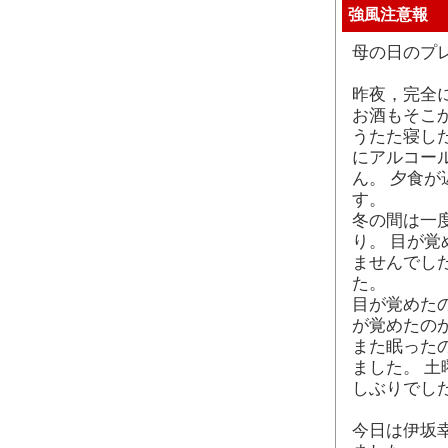
強風注意報
母の日のプ
昨夜，完全
お酒もそこ
うたた寝し
にアルコー
ん。 夕食
す。
冬の間は一
り。 目が
ませんでし
た。
目が覚めたの
が覚めたの
また眠った
ました。 
しぶりでし
今日は伊坂幸