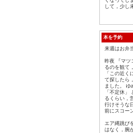
くなってし
して，少し
本を予約
来週はお弁
昨夜 『マ
るのを観て
「この近く
て探したら
ました。 
「不定休」 
るくらい，営
行けそうな
前にスコー
エア縄跳び
はなく，腕