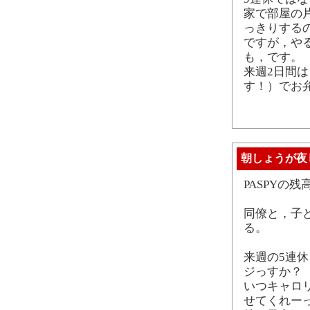
家で部屋の
っきりする
ですが，や
も，です。
来週2日間
す！）でお
朝しょうが夜
PASPYの
同僚と，子
る。
来週の5連
ジっすか？
いつキャロ
せてくれー