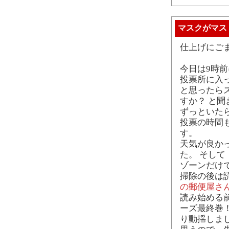
マスクがマス
仕上げにご
今日は9時
投票所に入
と思ったら
すか？ と
ずっといた
投票の時間も
す。
天気が良か
た。 そし
ゾーンだけ
掃除の後は読
の郵便屋さ
読み始める
ーズ最終巻
り動揺しま