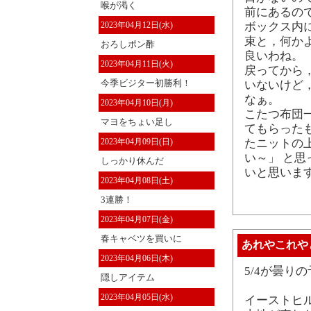
喉が渇く
前にあるの
2023年04月12日(水)
ボックス内
束と，何か
おろしポン酢
良いわね。
2023年04月11日(火)
戻ってから
今季ビジター初勝利！
いないけど
なぁ。
2023年04月10日(月)
こたつ布団
マヨをちょい足し
てもらった
2023年04月09日(日)
たニットの
い～」 と
しっかり休んだ
いと思いま
2023年04月08日(土)
3連勝！
2023年04月07日(金)
春キャベツを買いに
あれやこれや
2023年04月06日(木)
5/4が曇り
隠しアイテム
2023年04月05日(水)
イーストヒ