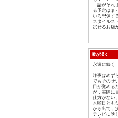
…話がそれ
る予定はま
いろ想像す
スタイルス
試せるお店
喉が渇く
永遠に続く 
昨夜はめず
でもそのせい
目が覚める
が，実際に
仕方がない
木曜日とも
から出て，
テレビに映