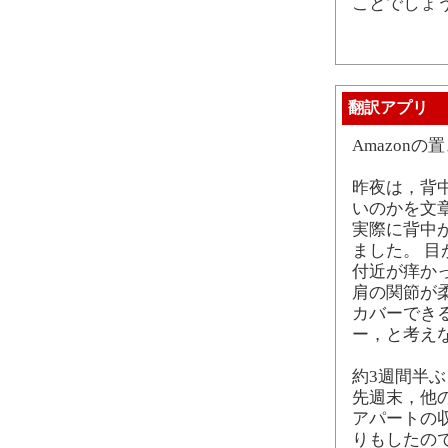
ことでしょ
翻訳アプリ
Amazon
昨夜は，背
いのかを文
実際に背中
ました。 
付近が痒か
肩の関節が
カバーでき
ー，と考え
約3週間半
先週末，他
アパートの
りもしたの