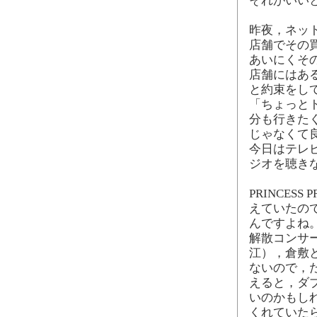
それがいい
昨夜，ネッ
店舗でその
あいにくそ
店舗にはあ
と約束をし
「ちょっと
分も行きた
じゃなくて
今日はテレ
ジオを聴き
PRINCES
えていたの
んですよね
解散コンサ
江），倉敷
ないので，た
えると，ダ
いのかもしれ
くれていた