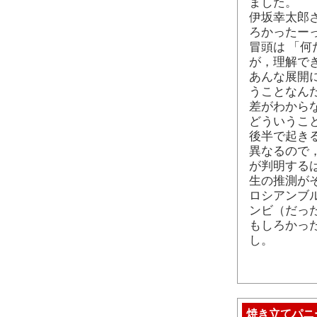
ました。
伊坂幸太郎
ろかったーっ!
冒頭は 「
が，理解で
あんな展開
うことなん
差がわから
どういうこ
後半で起き
異なるので
が判明する
生の推測が
ロシアンブ
ンビ（だっ
もしろかっ
し。
焼き立てパニ