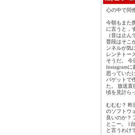
心の中で同
今朝もまた
に言うと，
（音は止ん
普段はそこ
ンネルが気
レンチトー
そうだ。 
Instag
思っていた
バゲットで
た。 放送
頃を見計ら
むむむ？ 昨日 M
のソフトウェ
良いのか？
とこー。 1台
と言うわけで（