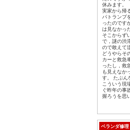
休みます。
実家から帰
パトランプ
ったのです
は見なかっ
そこからず
で，謎の渋
ので敢えて
どうやらそ
カーと救急
ったし，救
も見えなか
す。 たぶん
こういう現
ぐ昨年の事
握ろうを思
ベランダ修理