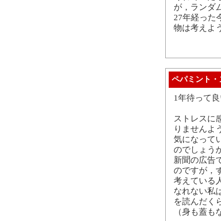
が，ランダ
27年経っ
物は考えよ
ペパミント・
1年待って
ストレスに
りませんよ
気になって
のでしょう
新聞の広告
のですが，
考えている
なれない私
を読んだく
（身も蓋も