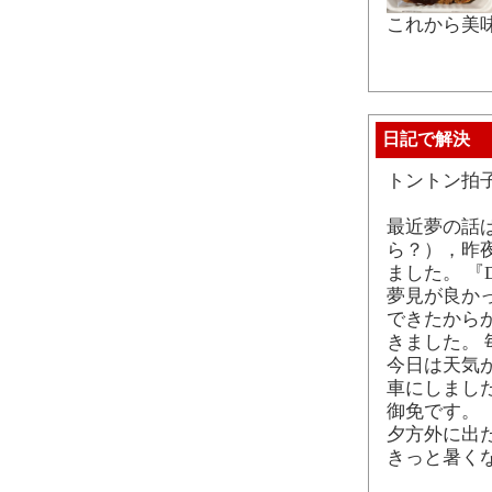
これから美
日記で解決
トントン拍
最近夢の話
ら？），昨夜は
ました。 『D
夢見が良か
できたから
きました。
今日は天気
車にしまし
御免です。
夕方外に出
きっと暑く