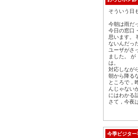
そういう日
今朝は雨だ
今日の窓口・
思います。
ないんだっ
ユーザがさ
ました。 が
は。
対応しなが
朝から降る
ところで，
んじゃない
にはわかる
さて，今夜
今季ビジター