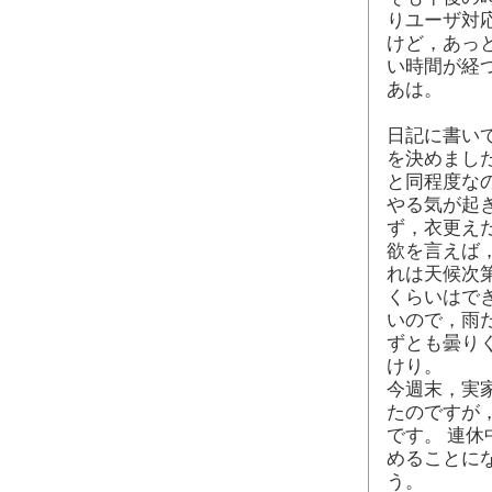
りユーザ対
けど，あっ
い時間が経
あは。
日記に書い
を決めまし
と同程度な
やる気が起
ず，衣更え
欲を言えば
れは天候次
くらいはで
いので，雨
ずとも曇り
けり。
今週末，実
たのですが
です。 連
めることに
う。