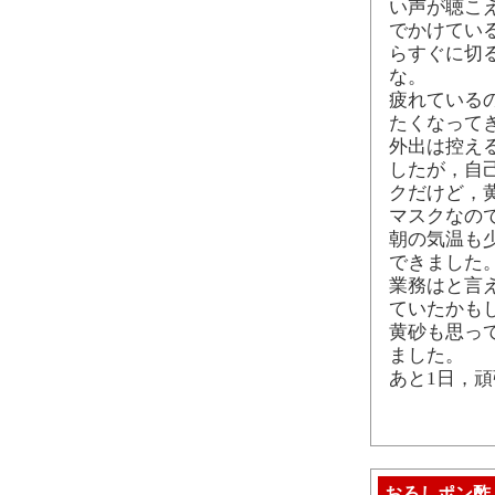
い声が聴こ
でかけてい
らすぐに切
な。
疲れている
たくなって
外出は控え
したが，自
クだけど，
マスクなの
朝の気温も
できました
業務はと言
ていたかも
黄砂も思っ
ました。
あと1日，
おろしポン酢