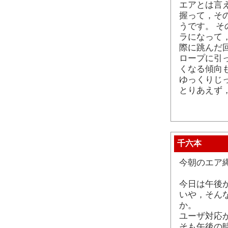
エアとは言
握って，そ
うです。 
ラになって
際に跳んだ
ロープに引
くなる傾向
ゆっくりじ
とりあえず
千六本
今朝のエア縄
今日は午後
いや，そん
か。
ユーザ対応
そも午後の