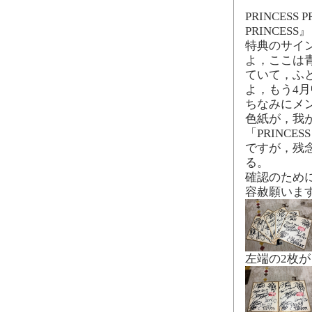
PRINCESS PR
PRINCE
特典のサイ
よ，ここは
ていて，ふ
よ，もう4
ちなみにメ
色紙が，我が家
「PRINCE
ですが，残念
る。
確認のため
容赦願いま
左端の2枚