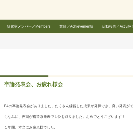
研究室メンバー／Members
業績／Achievements
活動報告／Activity r
卒論発表会、お疲れ様会
B4の卒論発表会がありました。たくさん練習した成果が発揮でき、良い発表が
ちなみに、吉岡が構造系発表で１位を取りました。おめでとうございます！
１年間、本当にお疲れ様でした。