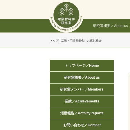
研究室概要／About us
トップ
›
活動
›
卒論発表会、お疲れ様会
トップページ／Home
研究室概要／About us
研究室メンバー／Members
業績／Achievements
活動報告／Activity reports
お問い合わせ／Contact