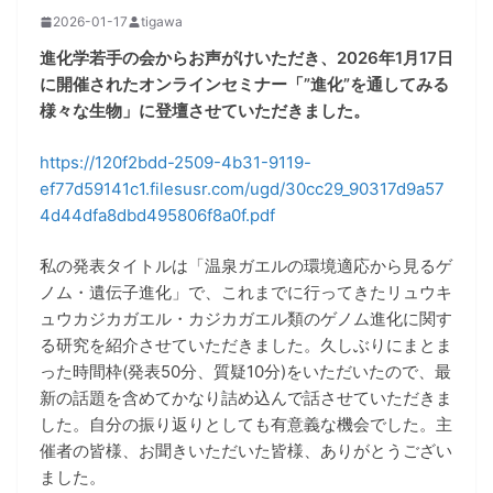
2026-01-17
tigawa
進化学若手の会からお声がけいただき、2026年1月17日
に開催されたオンラインセミナー「”進化”を通してみる
様々な生物」に登壇させていただきました。
https://120f2bdd-2509-4b31-9119-
ef77d59141c1.filesusr.com/ugd/30cc29_90317d9a57
4d44dfa8dbd495806f8a0f.pdf
私の発表タイトルは「温泉ガエルの環境適応から見るゲ
ノム・遺伝子進化」で、これまでに行ってきたリュウキ
ュウカジカガエル・カジカガエル類のゲノム進化に関す
る研究を紹介させていただきました。久しぶりにまとま
った時間枠(発表50分、質疑10分)をいただいたので、最
新の話題を含めてかなり詰め込んで話させていただきま
した。自分の振り返りとしても有意義な機会でした。主
催者の皆様、お聞きいただいた皆様、ありがとうござい
ました。