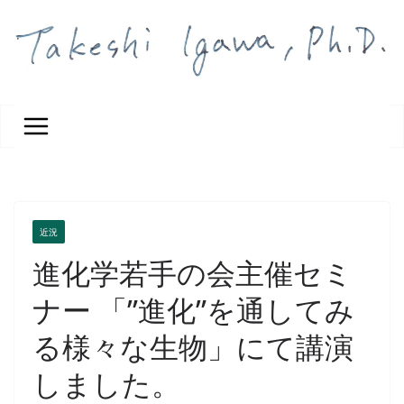
コ
ン
テ
ン
ツ
へ
ス
キ
ッ
プ
近況
進化学若手の会主催セミ
ナー 「”進化”を通してみ
る様々な生物」にて講演
しました。