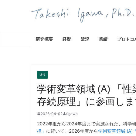
コ
ン
テ
ン
ツ
研究概要
経歴
近況
業績
プロトコ
へ
ス
キ
ッ
プ
近況
学術変革領域 (A) 
存続原理」に参画しま
2026-04-02
tigawa
2022年度から2024年度まで実施された、科学
構」
に続いて、2026年度から
学術変革領域 (