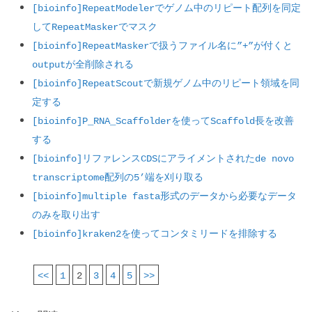
[bioinfo]RepeatModelerでゲノム中のリピート配列を同定
してRepeatMaskerでマスク
[bioinfo]RepeatMaskerで扱うファイル名に”+”が付くと
outputが全削除される
[bioinfo]RepeatScoutで新規ゲノム中のリピート領域を同
定する
[bioinfo]P_RNA_Scaffolderを使ってScaffold長を改善
する
[bioinfo]リファレンスCDSにアライメントされたde novo 
transcriptome配列の5’端を刈り取る
[bioinfo]multiple fasta形式のデータから必要なデータ
のみを取り出す
[bioinfo]kraken2を使ってコンタミリードを排除する
<<
1
2
3
4
5
>>