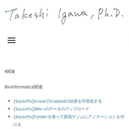
コ
ン
テ
ン
ツ
へ
ス
キ
ッ
プ
R関連
Bioinformatics関連
[bioinfo]kronaでkraken2の結果を可視化する
[bioinfo]DRAへのデータのアップロード
[bioinfo]Finderを使って新規ゲノムにアノテーションを付
ける