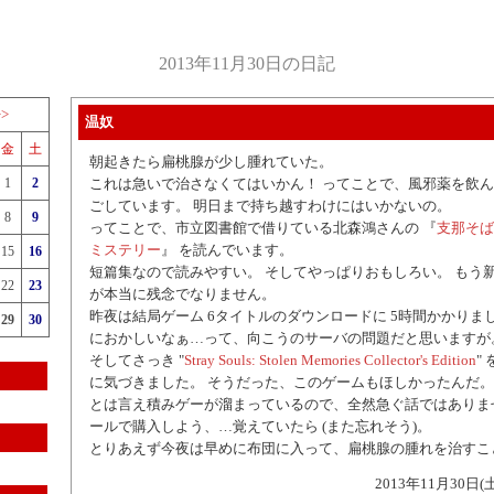
2013年11月30日の日記
>>
温奴
金
土
朝起きたら扁桃腺が少し腫れていた。
1
2
これは急いで治さなくてはいかん！ ってことで、風邪薬を飲
ごしています。 明日まで持ち越すわけにはいかないの。
8
9
ってことで、市立図書館で借りている北森鴻さんの 『
支那そば
ミステリー
』 を読んでいます。
15
16
短篇集なので読みやすい。 そしてやっぱりおもしろい。 もう
22
23
が本当に残念でなりません。
昨夜は結局ゲーム 6タイトルのダウンロードに 5時間かかりま
29
30
におかしいなぁ…って、向こうのサーバの問題だと思いますが
そしてさっき "
Stray Souls: Stolen Memories Collector's Edition
"
に気づきました。 そうだった、このゲームもほしかったんだ。
とは言え積みゲーが溜まっているので、全然急ぐ話ではありま
ールで購入しよう、…覚えていたら (また忘れそう)。
とりあえず今夜は早めに布団に入って、扁桃腺の腫れを治すこ
2013年11月30日(