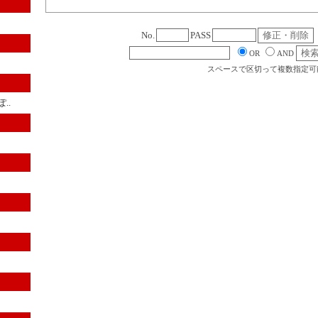
No.
PASS
OR
AND
スペースで区切って複数指定可
..