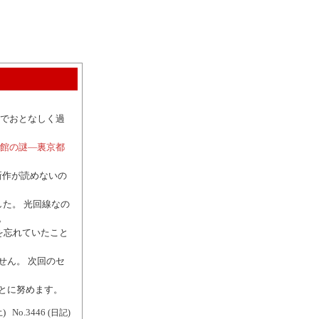
んでおとなしく過
館の謎―裏京都
新作が読めないの
した。 光回線なの
。
 を忘れていたこと
せん。 次回のセ
とに努めます。
土)
No.3446
(日記)