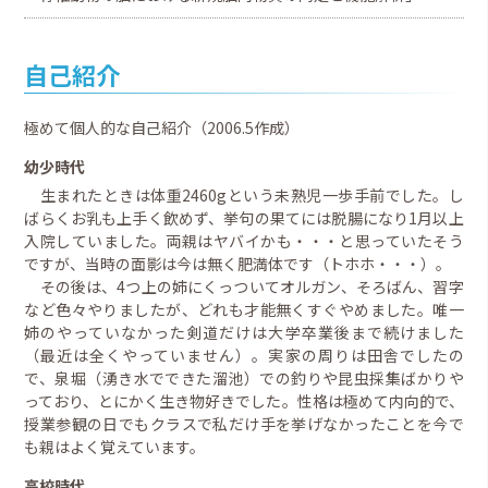
自己紹介
極めて個人的な自己紹介（2006.5作成）
幼少時代
生まれたときは体重2460gという未熟児一歩手前でした。し
ばらくお乳も上手く飲めず、挙句の果てには脱腸になり1月以上
入院していました。両親はヤバイかも・・・と思っていたそう
ですが、当時の面影は今は無く肥満体です（トホホ・・・）。
その後は、4つ上の姉にくっついてオルガン、そろばん、習字
など色々やりましたが、どれも才能無くすぐやめました。唯一
姉のやっていなかった剣道だけは大学卒業後まで続けました
（最近は全くやっていません）。実家の周りは田舎でしたの
で、泉堀（湧き水でできた溜池）での釣りや昆虫採集ばかりや
っており、とにかく生き物好きでした。性格は極めて内向的で、
授業参観の日でもクラスで私だけ手を挙げなかったことを今で
も親はよく覚えています。
高校時代