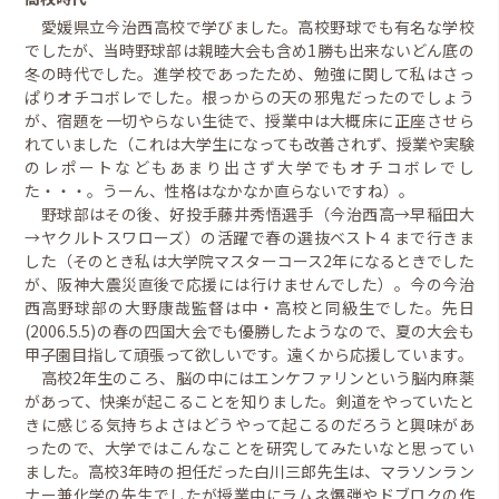
愛媛県立今治西高校で学びました。高校野球でも有名な学校
でしたが、当時野球部は親睦大会も含め1勝も出来ないどん底の
冬の時代でした。進学校であったため、勉強に関して私はさっ
ぱりオチコボレでした。根っからの天の邪鬼だったのでしょう
が、宿題を一切やらない生徒で、授業中は大概床に正座させら
れていました（これは大学生になっても改善されず、授業や実験
のレポートなどもあまり出さず大学でもオチコボレでし
た・・・。うーん、性格はなかなか直らないですね）。
野球部はその後、好投手藤井秀悟選手（今治西高→早稲田大
→ヤクルトスワローズ）の活躍で春の選抜ベスト４まで行きま
した（そのとき私は大学院マスターコース2年になるときでした
が、阪神大震災直後で応援には行けませんでした）。今の今治
西高野球部の大野康哉監督は中・高校と同級生でした。先日
(2006.5.5)の春の四国大会でも優勝したようなので、夏の大会も
甲子園目指して頑張って欲しいです。遠くから応援しています。
高校2年生のころ、脳の中にはエンケファリンという脳内麻薬
があって、快楽が起こることを知りました。剣道をやっていたと
きに感じる気持ちよさはどうやって起こるのだろうと興味があ
ったので、大学ではこんなことを研究してみたいなと思ってい
ました。高校3年時の担任だった白川三郎先生は、マラソンラン
ナー兼化学の先生でしたが授業中にラムネ爆弾やドブロクの作