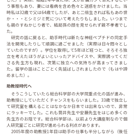
う事態もあり、妻には看病を含め色々と迷惑をかけました。当
時私は32歳で父は64歳でしたが、あと二倍生きれば私もあの世
か・・・とシミジミ死について考えたりもしました。いつまで
も親のすねかじり者で、結局孫の顔を見せられず親不孝者でし
た。
研究の話に戻ると、助手時代は新たな神経ペプチドの同定手
法を開発したりして順調に過ごせました（実際は日々悶々とし
ていたのですが）。学位を取得して5年ほど経つと、そろそろ独
立を考えたほうがよいといったアドバイスや、実際誘ってくだ
さる先生方も現れ、次第に独立への気持ちが高まってきまし
た。留学の話はことごとく先延ばしされましたので（もはや諦
めました）。
助教授時代へ
そうこうしていたら総合科学部の大学院重点化の話が進み、
助教授にしていただくチャンスをもらいました。33歳で独立し
て研究室を構えることはなかなか日本では出来ないので、非常
にラッキーでした。これも筒井先生や安藤先生をはじめ多くの
先生方のお陰です。総合科学部は、以前より大講座制なので個
人研究室ごとに研究が進められる利点があります。
2005年度の助教授1年目は助手の仕事も半分しながら（後任