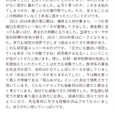
がなく途方に暮れていました。上手く育つのか、このまま枯れ
てしまうのか、崖っぷちの瀬戸際でした。ただ、言えることは
この時諦めていなくて本当に良かったということだけです。
2012~2014年度の第三期は、優秀な人材が集まり、一つの突
破口を皮切りに一気にデータが蓄積してきました。黄金期と言
っても良いほど、恵まれた時期となりました。生研センターや大
型科研費の採択が続き、2013・2014年度はピークとなりまし
た。浮穴も研究の世界で少しずつ認められてきた実感があり、
これも研究室メンバーのおかげです。「広大にも面白い研究し
ている若手（もう中堅ですね）研究者がおるなー」ということ
が拡がってきたと思います。特に、科研・新学術領域の班員に4
年間加えていただいたことは大きな収穫でした。医学系の著名
な先生方の前で、当初はかなりしょぼいデータを話していまし
たが（本当に何もデータがありませんでした）、今は胸を張っ
て素人の特権である「知らぬが仏」といった具合で発表させて
頂いています。どんなベテランでも皆最初は初心者だと都合よ
く考えています。自分でも成長できた3年間でした。学生達も研
究での壁を乗り越える努力に比例し、成長が目に見えて分かる
ようになり、先生冥利に尽きる経験を沢山させてもらいまし
た。ありがたい思いでいっぱいです。