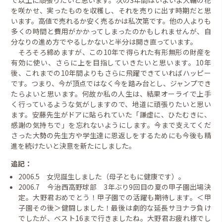
を咲かせ、実ったものを収穫し、それを売りに出す時期だと思
います。高値で売れるか安く売るかは私次第です。他の人よりも
多くの時間と費用がかかってしまったのかもしれませんが、自
分なりの進め方でやるしかないと半分は開き直っています。
そろそろ締めますが、この10年で得られた有形無形の財産を
有効に使い、さらに上を目指していきたいと思います。10年
後、これまでの10年間よりもさらに飛躍できていればハッピー
です。つまり、今が頂点ではなく今を踏み台とし、ジャンプでき
たらよいと思います。何故か私の人生は、結果オーライで上手
く行っているような気がしますので、地道に頑張りたいと思い
ます。安藤先生がドアに貼られていた「謙虚に、ひたむきに、
感謝の気持ちで」を忘れないようにします。今まで支えてくだ
さった大勢の先生方や学生達に恩返しをするためにも今後も精
進を続けたいと決意を新たにしました。
追記：
2006.5 女児誕生しました（母子ともに健康です）。
2006.7 今治西高野球部 3年ぶり9回目の夏の甲子園出場決
定。大野君おめでとう！甲子園での活躍も期待します。＜甲
子園その後＞健闘しました！最後は劇的な延長サヨナラ負け
でしたが、ベスト16まで行きましたね。大野君お疲れ様でし