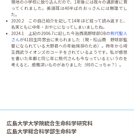
現地の小学校に放り込んだので、1年後には我々の通訳者に育
ってくれました。英語耳は40半ばのおっさんには無理でし
た。
2020.2 この自己紹介を記して14年ほど経って読み返すと、
名実ともに中年・おやじになってしまいましたね。
2024.1 上記の2006.7に記した今治西高野球部OBの
熊代聖人
さん
が41回生同窓会に来られました（現・松山商 野球部監
督になられている大野君への年始挨拶のため）。昨年から埼
玉西武ライオンズのコーチをされているようです。私が感想
を書いた年齢と同じ年に熊代さんも今なっているというのを
考えると、感慨深いものがありました（何のこっちゃ？）。
広島大学大学院統合生命科学研究科
広島大学総合科学部生命科学