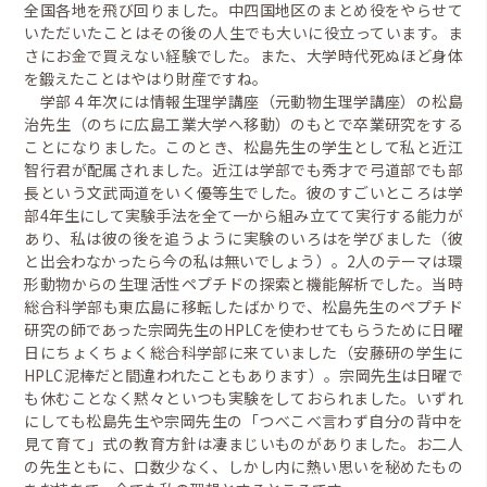
全国各地を飛び回りました。中四国地区のまとめ役をやらせて
いただいたことはその後の人生でも大いに役立っています。ま
さにお金で買えない経験でした。また、大学時代死ぬほど身体
を鍛えたことはやはり財産ですね。
学部４年次には情報生理学講座（元動物生理学講座）の松島
治先生（のちに広島工業大学へ移動）のもとで卒業研究をする
ことになりました。このとき、松島先生の学生として私と近江
智行君が配属されました。近江は学部でも秀才で弓道部でも部
長という文武両道をいく優等生でした。彼のすごいところは学
部4年生にして実験手法を全て一から組み立てて実行する能力が
あり、私は彼の後を追うように実験のいろはを学びました（彼
と出会わなかったら今の私は無いでしょう）。2人のテーマは環
形動物からの生理活性ペプチドの探索と機能解析でした。当時
総合科学部も東広島に移転したばかりで、松島先生のペプチド
研究の師であった宗岡先生のHPLCを使わせてもらうために日曜
日にちょくちょく総合科学部に来ていました（安藤研の学生に
HPLC泥棒だと間違われたこともあります）。宗岡先生は日曜で
も休むことなく黙々といつも実験をしておられました。いずれ
にしても松島先生や宗岡先生の「つべこべ言わず自分の背中を
見て育て」式の教育方針は凄まじいものがありました。お二人
の先生ともに、口数少なく、しかし内に熱い思いを秘めたもの