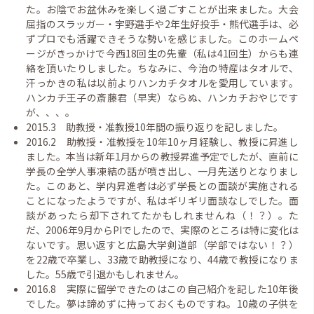
た。お陰でお盆休みを楽しく過ごすことが出来ました。大会
屈指のスラッガー・宇野選手や2年生好投手・熊代選手は、必
ずプロでも活躍できそうな勢いを感じました。このホームペ
ージがきっかけで今西18回生の先輩（私は41回生）からも連
絡を頂いたりしました。ちなみに、今治の特産はタオルで、
汗っかきの私は以前よりハンカチタオルを愛用しています。
ハンカチ王子の斎藤君（早実）ならぬ、ハンカチおやじです
が、、、。
2015.3 助教授・准教授10年間の振り返りを記しました。
2016.2 助教授・准教授を10年10ヶ月経験し、教授に昇進し
ました。本当は新年1月からの教授昇進予定でしたが、直前に
学長の全学人事凍結の話が噴き出し、一月先送りとなりまし
た。このあと、学内昇進者は必ず学長との面談が実施される
ことになったようですが、私はギリギリ面談なしでした。面
談があったら却下されてたかもしれませんね（！？）。た
だ、2006年9月からPIでしたので、実際のところは特に変化は
ないです。思い返すと広島大学剣道部（学部ではない！？）
を22歳で卒業し、33歳で助教授になり、44歳で教授になりま
した。55歳で引退かもしれません。
2016.8 実際に留学できたのはこの自己紹介を記した10年後
でした。夢は諦めずに持っておくものですね。10歳の子供を