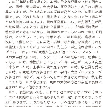
この10年間を振り返ると、本当に色々な経験をさせて頂きま
した。講義、学内運営、学会活動、研究活動とそれぞれ内容は
異なりますが、取り組んでいる際は大変だった分、充実した期
間でした。どれも私なりに手を抜くことなく全力で取り組んだ
という気持ちはあります。隣の研究室にいらした安藤先生が私
が助教授になるときに言われた言葉として、「助教授時代が一
番仕事ができるのだから、時間はかかってもいいので焦らず頑
張れ」というものでした。今思えば、この10年間、業績は二の
次にして難しいテーマに果敢に挑戦できた自由な環境とそれを
辛抱強く支えてくださった周囲の先生方・学生達の皆様のおか
げです。これまでの研究者人生を振り返ってみて、マスターコー
スの大学院入試の時、ドクターコースへの進学の時、助手にし
てもらった時、助教授にしてもらった時、学生が一人も研究室
に来なかった時、上手く研究が進まなかった時、学会賞を受賞
した時、研究助成が採択された時、学内の大型プロジェクトが
採択された時など、見えない何らかの大きな力が働き、私を救
ってくださったと感じます。周囲の大勢の方達の存在や良縁に
恵まれたからに他なりません。
ただ、哀愁に浸っても、これで引退とはならないので（2015
年で卒研開始から22年が経ちましたが、定年まであとちょうど
22年あります）、次の新たなステージへ進むためにも、これま
で以上に頑張りたいと思います。次の3年間はいよいよ大輪の花