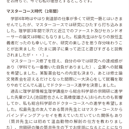
をお持ちで、今でも私の理想とするところです。
マスターコース時代（2年間）
学部4年時はやはり剣道部の仕事が多くて研究一筋とはいきま
せんでしたが、マスターコースでは研究にひたすら打ち込みま
した。理学部3年間で浮穴と近江でのファースト及びセカンドオ
ーサーの論文は8報にもなりました。松島先生はかなりの放任主
義者だったのも幸いしてか、研究の楽しさを思う存分味わうこ
とが出来ました（たまに調子に乗って近江と遊びすぎると説教
されましたが・・・）。
マスターコース修了を控え、自分の中では研究への達成感が
あり（学科でも一番働いた自負がありました）、企業への就職
を希望しました。某製薬会社への内定も決まり、あとは修士論
文発表会を迎えるだけとなった間際に一大決心をして就職を取
りやめてどんでん返しでドクターコース進学を決意しました。
過去に理学部情報生理学講座から総合科学部の宗岡研に進学
した先輩が2人(池田哲也さんと高橋俊雄さん)おられたのも影響
してか、私も総合科学部のドクターコースへの進学を希望しま
した。松島先生の友人である筒井先生とはマスターコースから
バインディングアッセイを教えていただいていた関係もあり
（筒井先生には初めて温血動物の解剖の仕方を教わりまし
た）、宗岡研の隣の筒井先生の下でお世話になるとことになり