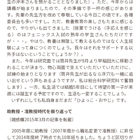
生の沖本さんを預かることとなりました）。ただ、今年からは
講義が始まりましたので、その準備で手一杯の感じがありま
す。先輩の先生方を改めて尊敬している今日この頃です。各種
委員会も多いですし。ただ、教養教育の楽しさもたまに感じる
ので、やりがいも出てきました（授業でうける（手応えを感じ
る）のはフェニックス入試の熟年の学生さんたちだけです
が・・・。やはり、教養は無理して教えるものではなく人生経
験によって身につくのでしょう。我々はそれをサポートする以
外手はないということでしょうか？）。
また、今年は研究面では筒井先生が9月より早稲田大に移動さ
れることが決まり、物心両面で支えていただいていただけに、
試練の始まりとなります（筒井先生が出るなら浮穴も一緒に追
い出せという声もあるようですが、私は総合科学研究科で奮闘
します）。一方、私生活では結婚5年目にして待望の第一子が来
週には誕生する予定ですので、生活も一変することでしょう。
いずれにしても私自身まだまだ「ひよっこ・おやじ」です。
助教授・准教授時代を振り返って
（雑感欄2015年3月の記事を転載）
2005年度に助教授（2007年度から職名変更で准教授）に昇任
して2014年度終了時点で丸10年経ちました。ちょうど区切りが