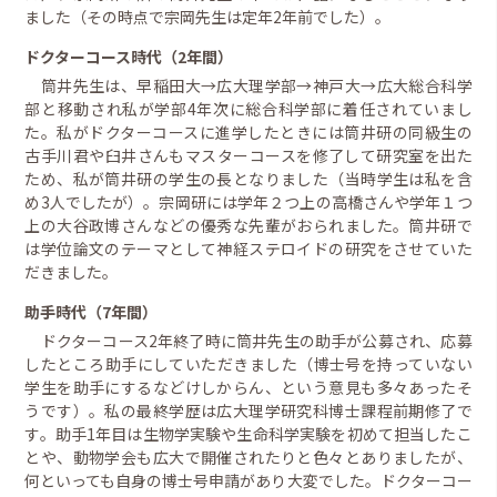
ました（その時点で宗岡先生は定年2年前でした）。
ドクターコース時代（2年間）
筒井先生は、早稲田大→広大理学部→神戸大→広大総合科学
部と移動され私が学部4年次に総合科学部に着任されていまし
た。私がドクターコースに進学したときには筒井研の同級生の
古手川君や臼井さんもマスターコースを修了して研究室を出た
ため、私が筒井研の学生の長となりました（当時学生は私を含
め3人でしたが）。宗岡研には学年２つ上の高橋さんや学年１つ
上の大谷政博さんなどの優秀な先輩がおられました。筒井研で
は学位論文のテーマとして神経ステロイドの研究をさせていた
だきました。
助手時代（7年間）
ドクターコース2年終了時に筒井先生の助手が公募され、応募
したところ助手にしていただきました（博士号を持っていない
学生を助手にするなどけしからん、という意見も多々あったそ
うです）。私の最終学歴は広大理学研究科博士課程前期修了で
す。助手1年目は生物学実験や生命科学実験を初めて担当したこ
とや、動物学会も広大で開催されたりと色々とありましたが、
何といっても自身の博士号申請があり大変でした。ドクターコー