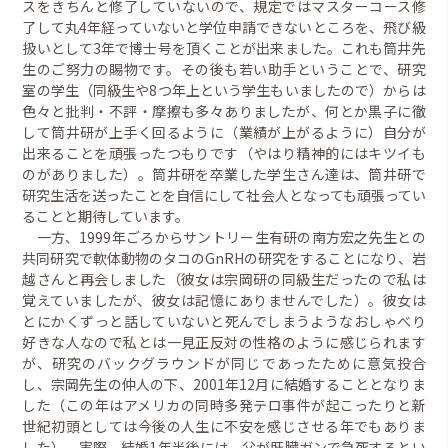
スをきちんと修了していないので、規定ではマスターコース修
了して丸4年経っていないと学位申請できないところを、飛び級
扱いとして3年で博士号を頂くことが出来ました。これも筒井先
生のご努力の賜物です。その後も若い助手ということで、研究
室の学生（同級生や8つ年上という学生もいましたので）からは
色々と批判・不評・摩擦も多々ありましたが、何とか黒子に徹
して筒井研が上手く回るように（業績が上がるように）自分が
出来ることを頑張ったつもりです（やはり精神的にはキツイも
のがありました）。筒井研を卒業した学生さん達は、筒井研で
研究生活を送ったことを自信にして社会人となっても頑張ってい
ることと期待しています。
一方、1999年ごろからサントリー生有研の南方宏之先生との
共同研究で軟体動物のタコのGnRHの研究をすることになり、岩
越さんと再会しました（彼女は宗岡研の同級生だったので私は
覚えていましたが、彼女は記憶にありませんでした）。彼女は
とにかくずっと話していないと死んでしまうようなおしゃべり
好きな人なので私とは一見正反対の性格のように感じられます
が、研究のバックグラウンドが同じであったために意気投合
し、宗岡先生の仲人の下、2001年12月に結婚することとなりま
した（この年はアメリカの同時多発テロ事件が起こったりと新
世紀初頭としては今後の人生に不安を感じさせる年でもありま
した）。実際、結婚1年半後には、父が肝臓ガンで急死するとい