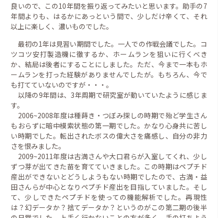
良いので、この10年間を振り返ってみたいと思います。助手の7
年間よりも、はるかにあっという間で、少しだけ辛くて、それ
以上に楽しく、濃いものでした。
最初の1年は見習い期間でした。一人での作戦会議でした。コ
ツコツ安打製造機に徹するか、ホームランを狙いに行くべき
か、結局は後者にすることにしました。ただ、今まで一本もホ
ームランを打った経験がありませんでしたが。もちろん、今で
も打てていないのですが・・・。
以降の9年間は、3年周期で研究室が動いていたように感じま
す。
2006~2008年度は種蒔き・つぼみ探しの時期で殆ど学生さん
もおらずに暗中模索状態の第一期でした。かなり心身共に苦し
い時期でした。転出されたボスの偉大さを痛感し、自分の非力
さを恨みました。
2009~2011年度は古満さんや大口君らが入室してくれ、少し
ずつ芽が出てきた苗を育てていきました。この時期はペプチド
産出ができないとどうしようもない時期でしたので、古満・益
田さんらが中心となりペプチド産出を目指していました。そし
て、少しできたペプチドを使っての機能解析でした。再現性
は？幻データか？捨てデータか？というのがこの第二期の後半
の日常でした。上手く行かないことの方が多く、手の打ちよう