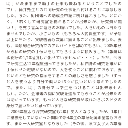
助手が決まるまで助手の仕事も兼ねるということでしたの
で）、筒井先生との共同研究の仕事を片付けることに専念しま
した。また、財団等への助成金申請に明け暮れました。とにか
く、「若くして研究室を構えることが出来たが、研究費が無
い！」を売り言葉に泣きのお願いでした。大きいものは当たり
ませんでしたが、小さいもの（もちろん大変貴重です）が予想
以上に当たり、実験機器も次第に揃えることが出来ました。妻
も、酒類総合研究所でのアルバイトを辞めてもらい、2005年秋
から私の研究の手伝いをしてもらうように頼みました（報酬は
酒総研の1/10程度しか出せていませんが・・・）。ただ、今ま
で研究生活12年程度送ってきましたが、私自身の研究を誰かに
手伝わせた経験がないので、人を使うことに慣れておらず、妻
といえども研究の指示をすることの難しさを感じました（ずっ
と人を使うより自分で動いたほうが良いという考えでしたの
で。また、助手の身分では学生をつけることは出来ません
し）。ただ、会議等の間に実験を進めてもらうことが出来たの
は助かっています。もっと大きな研究費が取れたらポスドクの
身分で雇いたいと思っています。
2006年度より浮穴研究室も2年目突入となりましたが、1年目
に講義をしていなかった関係で新4年生の卒研配属希望者もおら
ず、また一人研究室となりました（その後、県立女子大の卒論