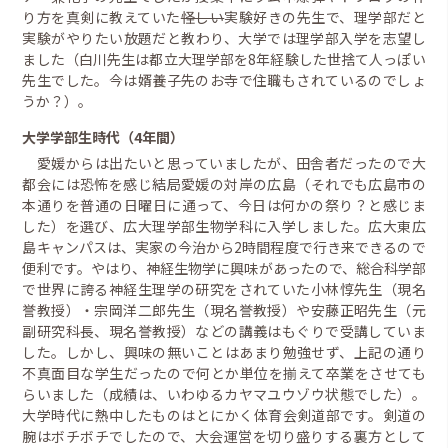
り方を真剣に教えていた
怪しい
実験好きの先生で、理学部だと
実験がやりたい放題だと教わり、大学では理学部入学を志望し
ました（白川先生は都立大理学部を8年経験した世捨て人っぽい
先生でした。今は婿養子先のお寺で住職もされているのでしょ
うか？）。
大学学部生時代（4年間）
愛媛からは出たいと思っていましたが、田舎者だったので大
都会には恐怖を感じ結局愛媛の対岸の広島（それでも広島市の
本通りを普通の日曜日に通って、今日は何かの祭り？と感じま
した）を選び、広大理学部生物学科に入学しました。広大東広
島キャンパスは、実家の今治から2時間程度で行き来できるので
便利です。やはり、神経生物学に興味があったので、総合科学部
で世界に誇る神経生理学の研究をされていた小林惇先生（現名
誉教授）・宗岡洋二郎先生（現名誉教授）や安藤正昭先生（元
副研究科長、現名誉教授）などの講義はもぐりで受講していま
した。しかし、興味の無いことはあまり勉強せず、上記の通り
不真面目な学生だったので何とか単位を揃えて卒業をさせても
らいました（成績は、いわゆるカヤマユウゾウ状態でした）。
大学時代に熱中したものはとにかく体育会剣道部です。剣道の
腕はボチボチでしたので、大会運営を切り盛りする裏方として