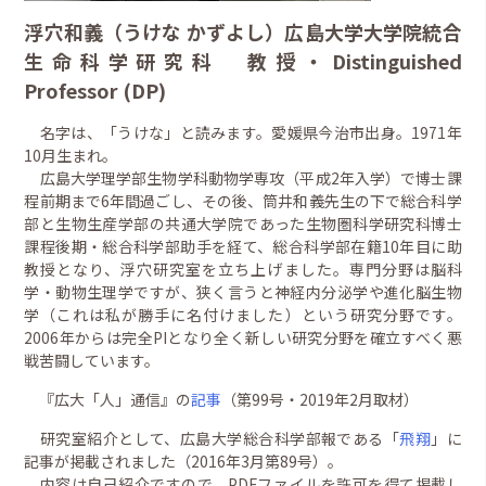
浮穴和義（うけな かずよし）広島大学大学院統合
生命科学研究科 教授・Distinguished
Professor (DP)
名字は、「うけな」と読みます。愛媛県今治市出身。1971年
10月生まれ。
広島大学理学部生物学科動物学専攻（平成2年入学）で博士課
程前期まで6年間過ごし、その後、筒井和義先生の下で総合科学
部と生物生産学部の共通大学院であった生物圏科学研究科博士
課程後期・総合科学部助手を経て、総合科学部在籍10年目に助
教授となり、浮穴研究室を立ち上げました。専門分野は脳科
学・動物生理学ですが、狭く言うと神経内分泌学や進化脳生物
学（これは私が勝手に名付けました）という研究分野です。
2006年からは完全PIとなり全く新しい研究分野を確立すべく悪
戦苦闘しています。
『広大「人」通信』の
記事
（第99号・2019年2月取材）
研究室紹介として、広島大学総合科学部報である「
飛翔
」に
記事が掲載されました（2016年3月第89号）。
内容は自己紹介ですので、PDFファイルを許可を得て掲載し