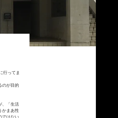
に行ってま
るのが目的
が、「生活
うかまあ性
のではない