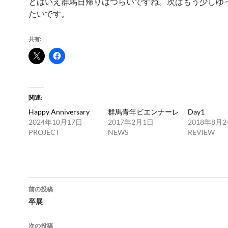
とはいえ群馬日帰りはつらいですね。次はもう少しゆ
たいです。
共有:
関連
Happy Anniversary
群馬青年ビエンナーレ
Day1
2024年10月17日
2017年2月1日
2018年8月2
PROJECT
NEWS
REVIEW
投
前の投稿
稿
卒展
ナ
次の投稿