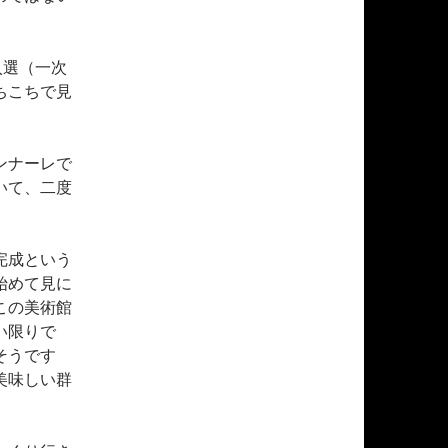
入選（一次
ちこちで見
ンナーレで
いて、二度
完成という
始めて見に
この美術館
い限りで
そうです
美味しい群