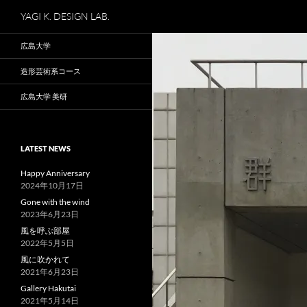
検
YAGI K. DESIGN LAB.
索
コ
広島大学
ン
テ
造形芸術系コース
ン
広島大学 美研
ツ
へ
ス
LATEST NEWS
キ
ッ
Happy Anniversary
2024年10月17日
プ
Gone with the wind
2023年6月23日
風を呼ぶ部屋
2022年5月5日
風に吹かれて
2021年6月23日
Gallery Hakutai
2021年5月14日