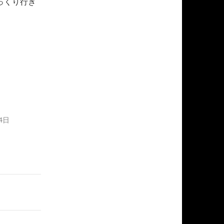
っくり行き
4日