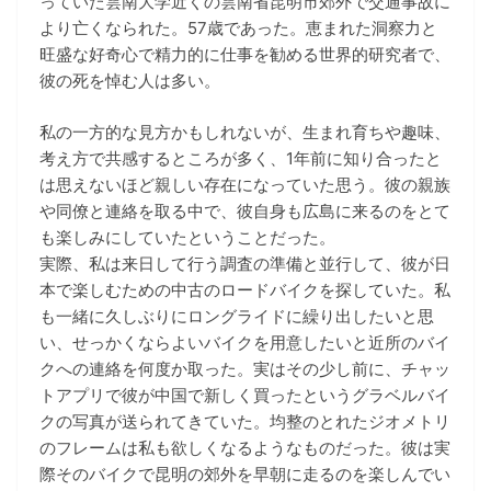
っていた雲南大学近くの雲南省昆明市郊外で交通事故に
より亡くなられた。57歳であった。恵まれた洞察力と
旺盛な好奇心で精力的に仕事を勧める世界的研究者で、
彼の死を悼む人は多い。
私の一方的な見方かもしれないが、生まれ育ちや趣味、
考え方で共感するところが多く、1年前に知り合ったと
は思えないほど親しい存在になっていた思う。彼の親族
や同僚と連絡を取る中で、彼自身も広島に来るのをとて
も楽しみにしていたということだった。
実際、私は来日して行う調査の準備と並行して、彼が日
本で楽しむための中古のロードバイクを探していた。私
も一緒に久しぶりにロングライドに繰り出したいと思
い、せっかくならよいバイクを用意したいと近所のバイ
クへの連絡を何度か取った。実はその少し前に、チャッ
トアプリで彼が中国で新しく買ったというグラベルバイ
クの写真が送られてきていた。均整のとれたジオメトリ
のフレームは私も欲しくなるようなものだった。彼は実
際そのバイクで昆明の郊外を早朝に走るのを楽しんでい