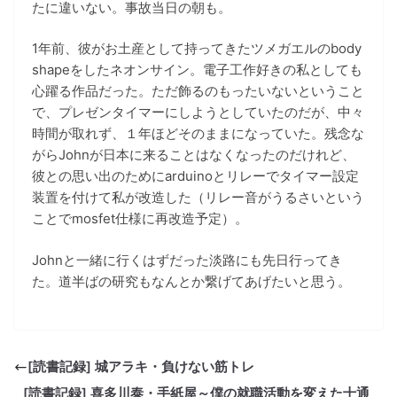
たに違いない。事故当日の朝も。
1年前、彼がお土産として持ってきたツメガエルのbody
shapeをしたネオンサイン。電子工作好きの私としても
心躍る作品だった。ただ飾るのもったいないということ
で、プレゼンタイマーにしようとしていたのだが、中々
時間が取れず、１年ほどそのままになっていた。残念な
がらJohnが日本に来ることはなくなったのだけれど、
彼との思い出のためにarduinoとリレーでタイマー設定
装置を付けて私が改造した（リレー音がうるさいという
ことでmosfet仕様に再改造予定）。
Johnと一緒に行くはずだった淡路にも先日行ってき
た。道半ばの研究もなんとか繋げてあげたいと思う。
[読書記録] 城アラキ・負けない筋トレ
[読書記録] 喜多川泰・手紙屋～僕の就職活動を変えた十通