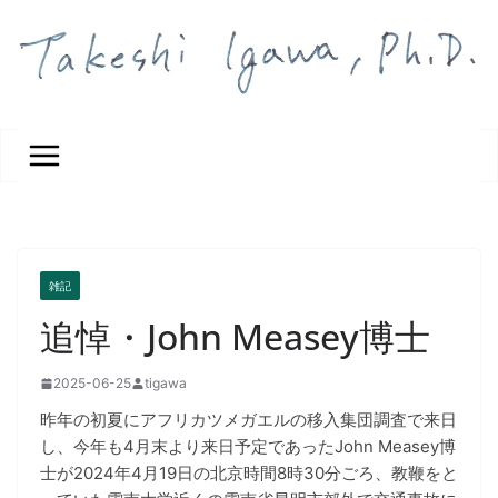
コ
ン
テ
ン
ツ
へ
ス
キ
ッ
プ
雑記
追悼・John Measey博士
2025-06-25
tigawa
昨年の初夏にアフリカツメガエルの移入集団調査で来日
し、今年も4月末より来日予定であったJohn Measey博
士が2024年4月19日の北京時間8時30分ごろ、教鞭をと