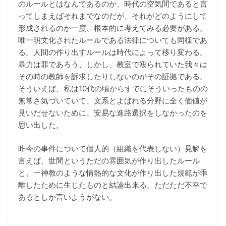
のルールとはなんであるのか、時代の空気間であると言
ってしまえばそれまでなのだが、それがどのようにして
形成されるのか一度、根本的に考えてみる必要がある。
唯一明文化されたルールである法律についても同様であ
る。人間の作り出すルールは時代によって移り変わる。
暴力は罪であろう、しかし、教室で殴られていた我々は
その時の教師を訴求したりしないのがその証拠である。
そういえば、私は10代の頃からすでにそういったものの
無常さ気づいていて、文系とよばれる分野に全く価値が
見いだせないために、安易な進路選択をしなかったのを
思い出した。
昨今の事件について個人的（組織を代表しない）見解を
言えば、世間というただの雰囲気が作り出したルール
と、一神教のような情熱的な文化が作り出した規範が乖
離したために生じたものと結論出来る。ただただ不幸で
あるとしか言いようがない。