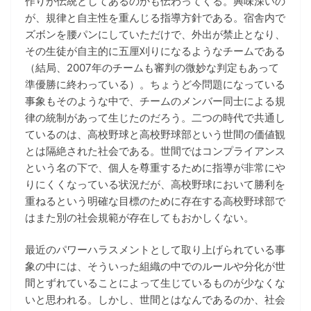
作りが伝統としてあるのかも伝わってくる。興味深いの
が、規律と自主性を重んじる指導方針である。宿舎内で
ズボンを腰パンにしていただけで、外出が禁止となり、
その生徒が自主的に五厘刈りになるようなチームである
（結局、2007年のチームも審判の微妙な判定もあって
準優勝に終わっている）。ちょうど今問題になっている
事象もそのような中で、チームのメンバー同士による規
律の統制があって生じたのだろう。二つの時代で共通し
ているのは、高校野球と高校野球部という世間の価値観
とは隔絶された社会である。世間ではコンプライアンス
という名の下で、個人を尊重するために指導が非常にや
りにくくなっている状況だが、高校野球において勝利を
重ねるという明確な目標のために存在する高校野球部で
はまた別の社会規範が存在してもおかしくない。
最近のパワーハラスメントとして取り上げられている事
象の中には、そういった組織の中でのルールや分化が世
間とずれていることによって生じているものが少なくな
いと思われる。しかし、世間とはなんであるのか、社会