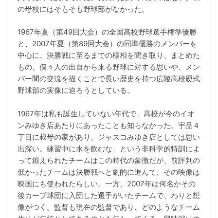
の母校にはそもそも野球部がなかった。
1967年夏（第49回大会）の全国高校野球選手権準優勝
と、2007年夏（第89回大会）の同準優勝のメンバーを
中心に、決勝戦に至るまでの様相を聞き取り、まとめた
もの。個々人の出自から来る野球に対する思いや、メン
バー間の交流を描くことで長い歴史を持つ広陵高校硬式
野球部の実像に迫ろうとしている。
1967年は私も誕生していない年代で、高校が今のイオ
ンみゆき店あたりにあったことも知らなかった。宇品４
丁目に叔母の家があり、ジャスコみゆき店としては思い
出深い。練習中に水を飲むな、という非科学的特訓によ
って鍛えられたチームはこの時代の象徴だが、前評判の
低かったチームは決勝戦へと劇的に進んで、その映像は
映画にも使われたらしい。一方、2007年は何名かその
後カープ球団に入団した選手がいたチームで、わりと想
像がつく。監督も現在の監督であり、どのようなチーム