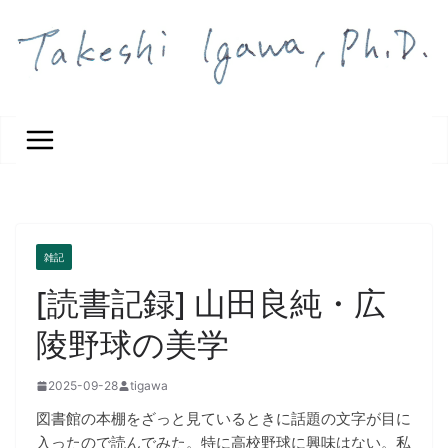
コ
ン
テ
ン
ツ
へ
ス
キ
ッ
プ
雑記
[読書記録] 山田良純・広
陵野球の美学
2025-09-28
tigawa
図書館の本棚をざっと見ているときに話題の文字が目に
入ったので読んでみた。特に高校野球に興味はない。私