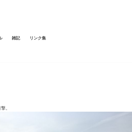
ル
雑記
リンク集
目撃。