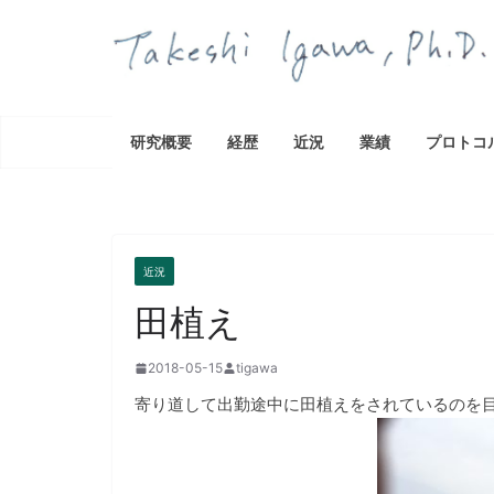
コ
ン
テ
ン
ツ
研究概要
経歴
近況
業績
プロトコ
へ
ス
キ
ッ
プ
近況
田植え
2018-05-15
tigawa
寄り道して出勤途中に田植えをされているのを