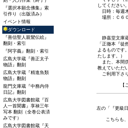
刻・入力作業（終了）
してください
『選択本願念佛集』索
日時：毎週木
引作り（出版済み）
場所：Ｃ６０
イベント情報
ダウンロード
『善信聖人親鸞伝絵』
静嘉堂文庫蔵
翻刻・索引
「正徹本『徒
よるものです
『阿字義』翻刻・索引
たします。）
広島大学蔵『善正太子
また、本間啓
物語』翻刻
教えていただ
広島大学蔵『精進魚類
ご利用下さり
物語』翻刻
【ご注意くだ
龍門文庫蔵『中務内侍
日記』翻刻
広島大学図書館蔵『百
人一首聞書』享禄三年
左の「『更級日
写本 翻刻（全巻公表済
みです）
こちらも、最
広島大学図書館蔵『天