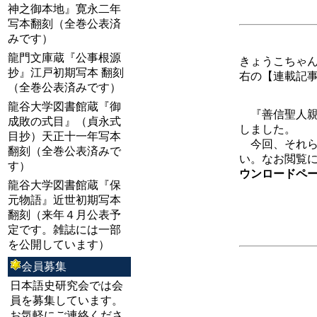
最終訂正
神之御本地』寛永二年
写本翻刻（全巻公表済
みです）
龍門文庫蔵『公事根源
きょうこちゃ
抄』江戸初期写本 翻刻
右の【連載記事】
（全巻公表済みです）
龍谷大学図書館蔵『御
『善信聖人親
成敗の式目』（貞永式
しました。
目抄）天正十一年写本
今回、それら
翻刻（全巻公表済みで
い。なお閲覧にはAc
す）
ウンロードペ
龍谷大学図書館蔵『保
元物語』近世初期写本
翻刻（来年４月公表予
定です。雑誌には一部
を公開しています）
会員募集
日本語史研究会では会
員を募集しています。
お気軽にご連絡くださ