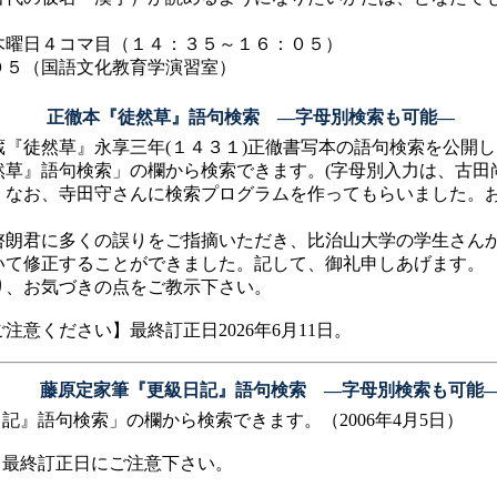
。
曜日４コマ目（１４：３５～１６：０５）
５（国語文化教育学演習室）
正徹本『徒然草』語句検索 ―字母別検索も可能―
『徒然草』永享三年(１４３１)正徹書写本の語句検索を公開し
然草』語句検索」の欄から検索できます。(字母別入力は、古田
。なお、寺田守さんに検索プログラムを作ってもらいました。
朗君に多くの誤りをご指摘いただき、比治山大学の学生さん
いて修正することができました。記して、御礼申しあげます。
、お気づきの点をご教示下さい。
さい】最終訂正日2026年6月11日。
藤原定家筆『更級日記』語句検索 ―字母別検索も可能
記』語句検索」の欄から検索できます。（2006年4月5日）
終訂正日にご注意下さい。