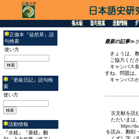
正徹本『徒然草』語
句検索
最新の記事
≫さ
使い方
きょうは、教
ご協力くださ
キャンパス各
すね、問題は
キャンパスが
『更級日記』語句検
索
使い方
古文献を読む
ただいまは、
活動情報
https://da.lib
を読み、翻刻
『水鏡』『唐鏡』翻
くずし字（古