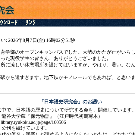
い: 2026年8月7日(金) 16時02分51秒
育学部のオープンキャンパスでした。大勢のかたがたがいらし
った現役学生の皆さん、ありがとうございました。
所に涼しい休憩場所を設けてはいますが、やはり、暑い。なん
。
駅から遠すぎます。地下鉄かモノレールでもあれば、と思い
「日本語史研究会」のお誘い
中で、日本語の歴史について研究する会を、開催しています
龍谷大学蔵『保元物語』（江戸時代初期写本）
rary.ryukoku.ac.jp/page/160506
・公刊を続けています。
代の仮名・漢字）が読めるようになりたいかたは、どなたで