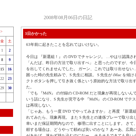
2008年08月06日の日記
>>
3日かかった
金
土
63年前に起きたことを忘れてはいけない。
1
2
今日は 『新選組！』 の DVD でチャレンジ。 …やはり認識さ
8
9
「んだば、昨日の方法で取り出すべ」 と思ったのですが、今
を出してくれませんでした。 ガーン、これでは取り出せない
15
16
困った時の先生頼みで、S 先生に相談。 S 先生が iMac を傾
22
23
クトボタンを押して引き抜く係という原始的な方法で取り出
た。
29
30
「でも 『MdN』 の付録の CD-ROM だと現象が再現しないん
いう話になり、S 先生が見守る中 『MdN』 の CD-ROM でテ
は再現しない。
「じゃあ、もう一度 DVD でやってみますか」 と再度 『新選組！
れてみたら、現象再現。 また S 先生との連係プレーで取り出
幸いまだ保証期間内なので、修理に出すことにします。 さて
頼する場合は、どうやって頼めば良いのかな？ あーあ、広島
があれば、迷わず持ち込むのになー。 そろそろできても良い