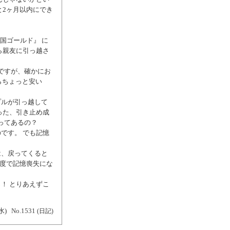
と2ヶ月以内にでき
天国ゴールド』 に
ら親友に引っ越さ
ですが、確かにお
ならちょっと安い
プルが引っ越して
った、引き止め成
ってあるの？
です。 でも記憶
は、戻ってくると
程度で記憶喪失にな
！ とりあえずこ
水)
No.1531
(日記)