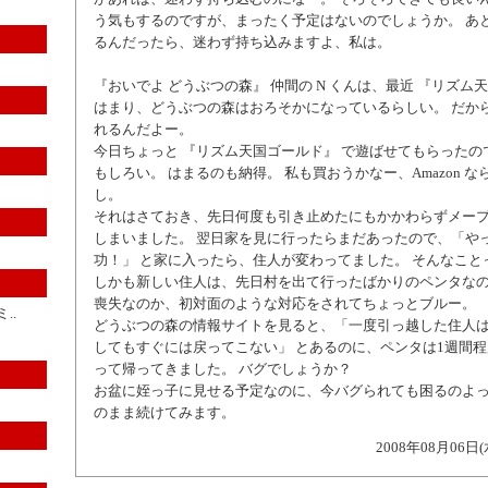
う気もするのですが、まったく予定はないのでしょうか。 あ
るんだったら、迷わず持ち込みますよ、私は。
『おいでよ どうぶつの森』 仲間の N くんは、最近 『リズム
はまり、どうぶつの森はおろそかになっているらしい。 だか
れるんだよー。
今日ちょっと 『リズム天国ゴールド』 で遊ばせてもらったの
もしろい。 はまるのも納得。 私も買おうかなー、Amazon 
し。
それはさておき、先日何度も引き止めたにもかかわらずメー
しまいました。 翌日家を見に行ったらまだあったので、「や
功！」 と家に入ったら、住人が変わってました。 そんなこと
しかも新しい住人は、先日村を出て行ったばかりのペンタなの
喪失なのか、初対面のような対応をされてちょっとブルー。
..
どうぶつの森の情報サイトを見ると、「一度引っ越した住人
してもすぐには戻ってこない」 とあるのに、ペンタは1週間
って帰ってきました。 バグでしょうか？
お盆に姪っ子に見せる予定なのに、今バグられても困るのよっ
のまま続けてみます。
2008年08月06日(