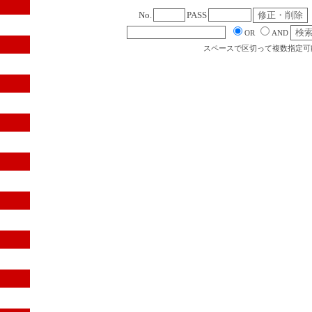
No.
PASS
OR
AND
スペースで区切って複数指定可