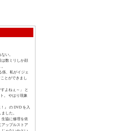
れない。
日は数ミリしか顔
…。
ける係、私がイジェ
すことができまし
ですよねぇ～」 と
スト。 やはり現象
』 の DVD を入
しました。
、生協に修理を依
にアップルストア
んじゃないかとい