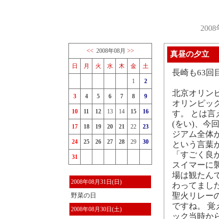
200
<<
>>
2008年08月
真昼の夕立
日
月
火
水
木
金
土
長崎も63回
1
2
北京オリン
3
4
5
6
7
8
9
オリンピッ
10
11
12
13
14
15
16
す。 とは
(をい)、今
17
18
19
20
21
22
23
ジアム全体
24
25
26
27
28
29
30
という言葉が
「すごく良
31
スイマーに
場は観たん
2008年08月31日(日)
わってました。
聖火リレー
野菜の日
ですね。 
2008年08月30日(土)
ック当時か