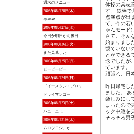
週末のメニュー
体操の具志
す。 鉄棒で
2008年08月28日(木)
点満点が出
ややや
て、今の若
2008年08月27日(水)
ゃんモード)
さて、そん
今日か明日か明後日
始まりまし
2008年08月26日(火)
観ていない
また見逃した
とができる
念でしたが
2008年08月25日(月)
ています。
ピーピーピー
頑張れ、日
2008年08月24日(日)
昨日帰宅した
『イースタン・プロミ..
ました。 
ドライマンゴー
楽しみにし
2008年08月23日(土)
まったので
ック中継を
パニーニ+1
そろそろ男
2008年08月21日(木)
ムロツヨシ、か