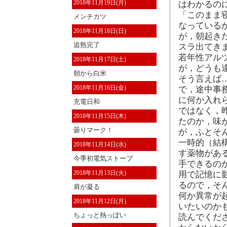
2018年11月19日(月)
はわかるの
「このまま
メンチカツ
なっている
2018年11月18日(日)
が，朝起き
追熟完了
スラ出てき
若年性アル
2018年11月17日(土)
が，どうも
朝から白米
そう言えば
2018年11月16日(金)
で，途中事
に何か入れ
充電日和
ではなく，
2018年11月15日(木)
たのか，味
曇りマーク！
が，ふとそ
一時的（結
2018年11月14日(水)
す薬物があ
今季初電気ストーブ
手できるの
2018年11月13日(火)
用で記憶に
るので，そ
肩が凝る
何か異常が
2018年11月12日(月)
いたいのか
ちょっと熱っぽい
読んでくだ