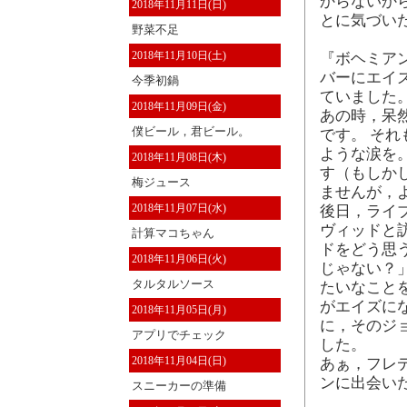
からないか
2018年11月11日(日)
とに気づい
野菜不足
2018年11月10日(土)
『ボヘミア
バーにエイ
今季初鍋
ていました
2018年11月09日(金)
あの時，呆
僕ビール，君ビール。
です。 そ
ような涙を
2018年11月08日(木)
す（もしか
梅ジュース
ませんが，
2018年11月07日(水)
後日，ライ
ヴィッドと
計算マコちゃん
ドをどう思う
2018年11月06日(火)
じゃない？
タルタルソース
たいなこと
がエイズに
2018年11月05日(月)
に，そのジ
アプリでチェック
した。
2018年11月04日(日)
あぁ，フレ
ンに出会い
スニーカーの準備