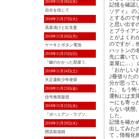
2018年11月28日(水)
記憶を確認
自分を信じて
ソディ』 
とするので
2018年11月27日(火)
と思い出す
高菜漬けと紅生姜
とブライア
2018年11月26日(月)
とがよくわ
のですが，
ケーキとボタン電池
ハットンの
2018年11月25日(日)
先に書いて
『鍵のかかった部屋 5..
楽屋に…」
「おかしい
2018年11月24日(土)
2冊借りた
天正遣欧少年使節
分が思って
2018年11月23日(金)
た。 もう
運転には支
信号無視疑惑
ーにも寄っ
2018年11月21日(水)
らない状態
『ボヘミアン・ラプソ..
した。
記憶を確か
2018年11月20日(火)
出してみた
閉店前混雑
て，情報化