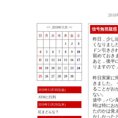
201
<<
>>
2018年11月
信号無視疑惑
日
月
火
水
木
金
土
昨日，少し
1
2
3
くなりまし
ドン引きさ
4
5
6
7
8
9
10
留めておき
11
12
13
14
15
16
17
あと，後半
りますので
18
19
20
21
22
23
24
25
26
27
28
29
30
昨日実家に
きました。
ることがお
2018年11月30日(金)
ない。
ATMに行列
途中，パン
2018年11月29日(木)
時は特にお
たのかは覚
紅まどんな？
かしかった