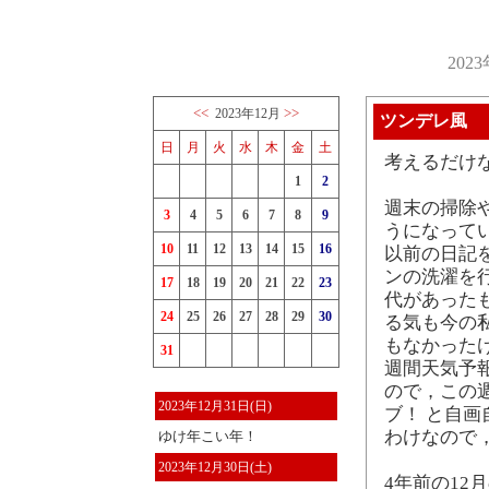
202
<<
>>
2023年12月
ツンデレ風
日
月
火
水
木
金
土
考えるだけ
1
2
週末の掃除
3
4
5
6
7
8
9
うになって
10
11
12
13
14
15
16
以前の日記
ンの洗濯を
17
18
19
20
21
22
23
代があった
24
25
26
27
28
29
30
る気も今の
もなかった
31
週間天気予
ので，この
2023年12月31日(日)
ブ！ と自
わけなので
ゆけ年こい年！
2023年12月30日(土)
4年前の1