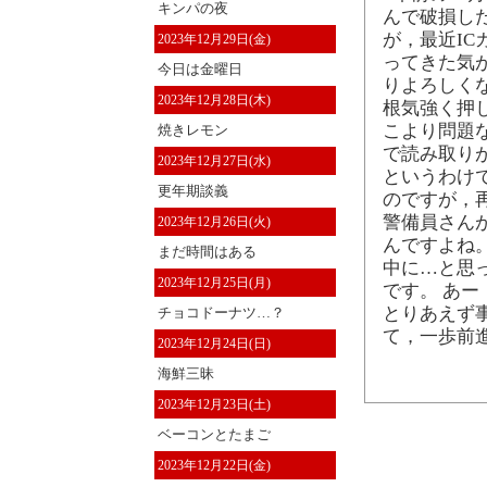
キンパの夜
んで破損し
が，最近I
2023年12月29日(金)
ってきた気
今日は金曜日
りよろしく
2023年12月28日(木)
根気強く押
こより問題
焼きレモン
で読み取り
2023年12月27日(水)
というわけ
更年期談義
のですが，
警備員さん
2023年12月26日(火)
んですよね
まだ時間はある
中に…と思
2023年12月25日(月)
です。 あー
とりあえず
チョコドーナツ…？
て，一歩前
2023年12月24日(日)
海鮮三昧
2023年12月23日(土)
ベーコンとたまご
2023年12月22日(金)