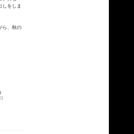
出しをしま
がら、秋の
会
5日