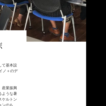
ボ
して基本設
イノ＋のデ
、産業振興
るような暑
スケルトン
ョンのも