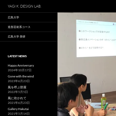
検
YAGI K. DESIGN LAB.
索
コ
広島大学
ン
テ
造形芸術系コース
ン
広島大学 美研
ツ
へ
ス
LATEST NEWS
キ
ッ
Happy Anniversary
2024年10月17日
プ
Gone with the wind
2023年6月23日
風を呼ぶ部屋
2022年5月5日
風に吹かれて
2021年6月23日
Gallery Hakutai
2021年5月14日