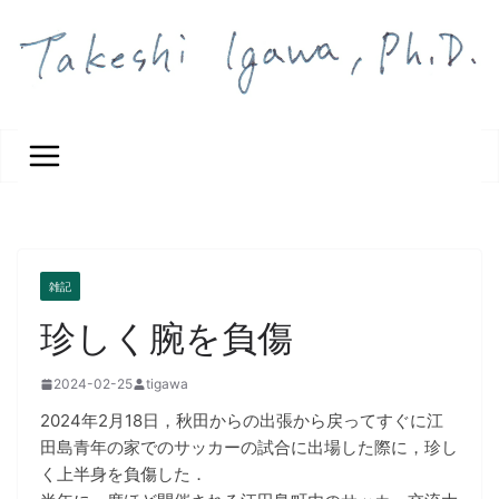
コ
ン
テ
ン
ツ
へ
ス
キ
ッ
プ
雑記
珍しく腕を負傷
2024-02-25
tigawa
2024年2月18日，秋田からの出張から戻ってすぐに江
田島青年の家でのサッカーの試合に出場した際に，珍し
く上半身を負傷した．