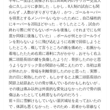
半年に一度ほど開催される江田島町内のサッカー交流大
会に久しぶりに参加した．しかし，8人制の試合にも関
わらず，人数がぎりぎりであり，かつ，ゴールキーパー
を得意とするメンバーもいなかったために，自己犠牲的
にキーパーを2回ほどやった．そうしたところ，試合の
終わり際に何でもないボールを後逸し（それまでにも何
度か同様に後逸していた），ボールが何とかゴールライ
ンを割らないように飛び込むように右腕で回収しようと
したところ，概して言うところの腕を痛めた．右腕から
着地したたため右肩に過剰に力がかかり，おそらく右上
腕二頭筋長頭の腱を負傷したようだ．骨折したのかと思
うようなクリック音が関節から聞こえたので，当初は肩
が外れたか，骨端を剥離骨折したのかと思った．実際，
次の日に発熱したので，もしかすると上腕二頭筋長頭の
関節上結節あたりの骨が痛んでいるのかもしれないが，
その後は痛み以外は外面的な変化はなかったので骨の損
傷はあったとしても軽度なものなのだろう．
前々日に雪解けもしていない湯沢城址を走っておいたの
で，体調も悪くなかった．そのため．若者から容赦なく