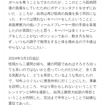
ボールを奪うこともできたのだが，ここのところ筋肉関
連の負傷をしていたためにボディコンタクトをせずにお
いた．ところが，結局は再び筋肉の負傷を負う羽目にな
った．すべては慣れないキーパーをしたということと，
表面摩擦力の低いフィールドプレーヤー用の手袋を装着
したのが原因だったと思う．キーパーは全くトレーニン
グをしたことがないポジションであり，動き方を知ら
ず，いつもの調子で無理をすると体を痛めるので今後は
やらないようにしたい．
2024年3月2日追記
怪我から二週間が経ち、腱の問題であればそろそろ治っ
ても良いのではないかと思っていたのだけれど、全く直
る気配がなく、どうも骨折しているような気がしたの
で、10年ぶりぐらいに整形外科に行くことにした。事象
を説明したところ、やはり骨かもしれないということで
レントゲンとMRIを撮影し、結局上腕骨大結節の骨折と
いうことが判明した。完治まで半年ということで結構な
重症であった。