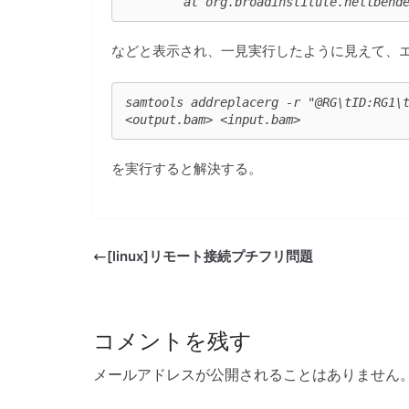
	at org.broadinstitute.hellbend
などと表示され、一見実行したように見えて、エラー
samtools addreplacerg -r "@RG\tID:RG1\
<output.bam> <input.bam>
を実行すると解決する。
[linux]リモート接続プチフリ問題
コメントを残す
メールアドレスが公開されることはありません