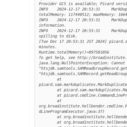
Provider GCS is available; Picard versi
INFO	2024-12-17 20:53:31	MarkDuplicates	Start of doWork freeMemory: 88456088; 
totalMemory: 117440512; maxMemory: 1664
INFO	2024-12-17 20:53:31	MarkDuplicates	Reading input file and constructing read end 
information.

INFO	2024-12-17 20:53:31	MarkDuplicates	Will retain up to 60300718 data points before 
spilling to disk.

[Tue Dec 17 20:53:31 JST 2024] picard.s
minutes.

Runtime.totalMemory()=897581056

To get help, see http://broadinstitute.
java.lang.NullPointerException: Cannot 
"htsjdk.samtools.SAMReadGroupRecord.get
"htsjdk.samtools.SAMRecord.getReadGroup
	at 
picard.sam.markduplicates.MarkDuplicate
	at picard.sam.markduplicates.MarkDuplicates.doWork(MarkDuplicates.java:270)

	at picard.cmdline.CommandLineProgram.instanceMain(CommandLineProgram.java:281)

	at 
org.broadinstitute.hellbender.cmdline.
dLineProgramExecutor.java:37)

	at org.broadinstitute.hellbender.Main.runCommandLineProgram(Main.java:166)

	at org.broadinstitute.hellbender.Main.mainEntry(Main.java:209)
