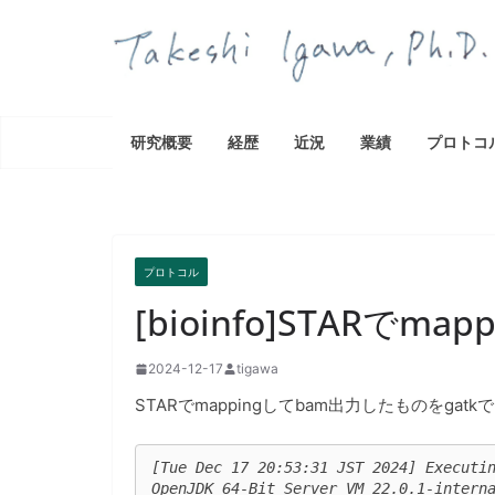
コ
ン
テ
ン
ツ
研究概要
経歴
近況
業績
プロトコ
へ
ス
キ
ッ
プ
プロトコル
[bioinfo]STARでma
2024-12-17
tigawa
STARでmappingしてbam出力したものをgatkで
[Tue Dec 17 20:53:31 JST 2024] Executin
OpenJDK 64-Bit Server VM 22.0.1-interna