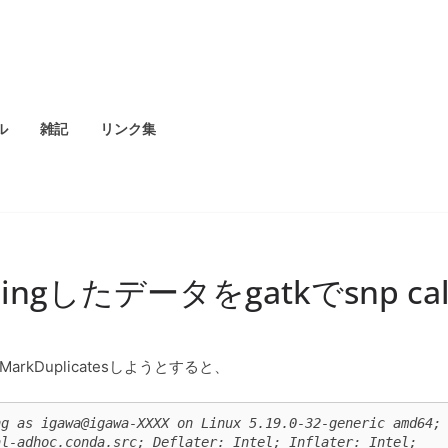
ル
雑記
リンク集
ppingしたデータをgatkでsnp ca
MarkDuplicatesしようとすると、
g as igawa@igawa-XXXX on Linux 5.19.0-32-generic amd64; 
l-adhoc.conda.src; Deflater: Intel; Inflater: Intel; 