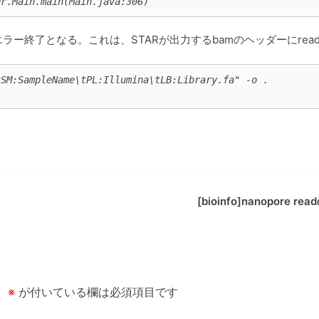
er.Main.main(Main.java:306)
終了となる。これは、STARが出力するbamのヘッダーにreadgr
tSM:SampleName\tPL:Illumina\tLB:Library.fa" -o .
[bioinfo]nanopore r
。
※
が付いている欄は必須項目です