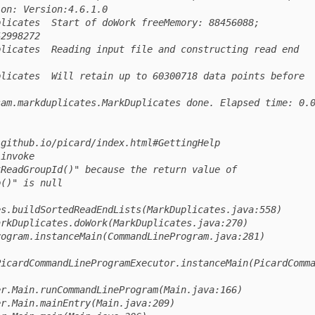
on: Version:4.6.1.0

2998272

am.markduplicates.MarkDuplicates done. Elapsed time: 0.0
github.io/picard/index.html#GettingHelp

invoke 
ReadGroupId()" because the return value of 
()" is null

s.buildSortedReadEndLists(MarkDuplicates.java:558)

PicardCommandLineProgramExecutor.instanceMain(PicardComm