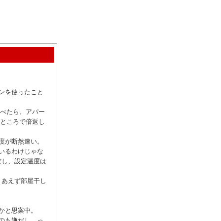
ンを使ったこと
調べたら、アパー
なところで倍返し
度が断然速い。
いるわけじゃな
だし、設定温度は
りあえず部屋干し
かと思案中。
のも嫌だし…っ