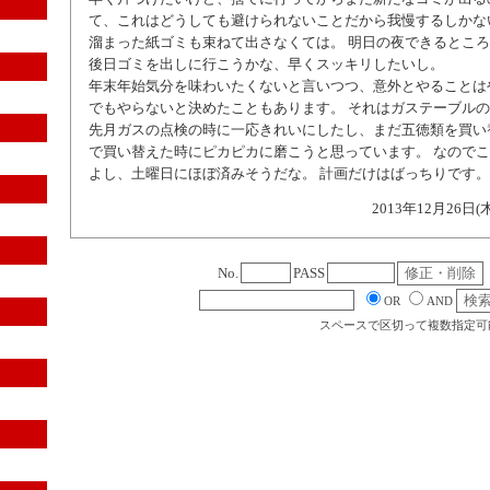
て、これはどうしても避けられないことだから我慢するしかな
溜まった紙ゴミも束ねて出さなくては。 明日の夜できるとこ
後日ゴミを出しに行こうかな、早くスッキリしたいし。
年末年始気分を味わいたくないと言いつつ、意外とやることは
でもやらないと決めたこともあります。 それはガステーブル
先月ガスの点検の時に一応きれいにしたし、まだ五徳類を買い
で買い替えた時にピカピカに磨こうと思っています。 なので
よし、土曜日にほぼ済みそうだな。 計画だけはばっちりです。
2013年12月26日(
No.
PASS
OR
AND
スペースで区切って複数指定可