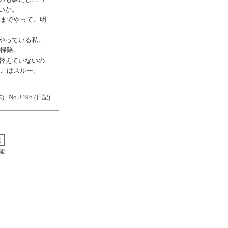
いか。
ろまでやって、明
やっている私。
の掃除。
替えていないの
ここはスルー。
木)
No.3496
(日記)
能