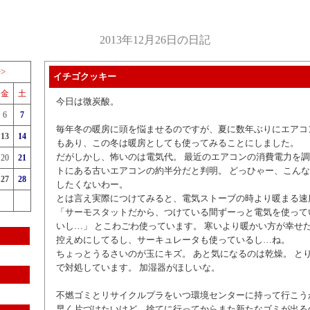
2013年12月26日の日記
>>
イチゴクッキー
金
土
今日は微炭酸。
6
7
毎年冬の暖房に頭を悩ませるのですが、夏に数年ぶりにエアコ
13
14
もあり、この冬は暖房としても使ってみることにしました。
だがしかし、怖いのは電気代。 最近のエアコンの消費電力を
20
21
トにある古いエアコンの約半分だと判明。 どっひゃー、こん
27
28
したくないわー。
とは言え実際につけてみると、電気ストーブの時より暖まる速
「サーモスタットだから、つけている間ずーっと電気を使って
いし…」 とこわごわ使っています。 寒いより暖かい方が幸せ
控えめにしてるし、サーキュレータも使っているし…ね。
ちょっとうるさいのが玉にキズ。 あと気になるのは乾燥。 と
で対処しています。 加湿器がほしいな。
不燃ゴミとリサイクルプラをいつ環境センターに持って行こう
早く片づけたいけど、捨てに行ってからまた新たなゴミが出る