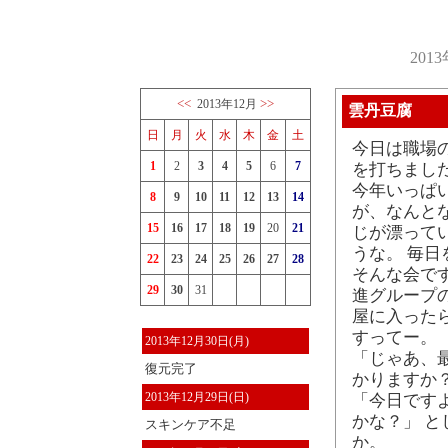
201
<<
>>
2013年12月
雲丹豆腐
日
月
火
水
木
金
土
今日は職場
1
2
3
4
5
6
7
を打ちまし
今年いっぱ
8
9
10
11
12
13
14
が、なんと
15
16
17
18
19
20
21
じが漂って
うな。 毎
22
23
24
25
26
27
28
そんな会で
29
30
31
進グループの
屋に入った
すってー。
2013年12月30日(月)
「じゃあ、
復元完了
かりますか？
2013年12月29日(日)
「今日です
かな？」 
スキンケア不足
か。