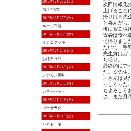
2013年12月28日(土)
次回情報化
白ネギ3本
上げること
帰りは S 
2013年12月27日(金)
と喜んだら
ループ問題
後に寄る場
2013年12月26日(木)
胃袋は食べ
て帰りました
イチゴクッキー
だいて、手
2013年12月25日(水)
先生方はガ
おぼろ豆腐
ち盛り。
最終的にア
2013年12月24日(火)
た。 S 先
シナモン風味
居さんは見
2013年12月23日(月)
っしゃった
もよろしく
レターセット
さ、まだ月曜
2013年12月22日(日)
ツナサラダ
2013年12月21日(土)
パネトーネ