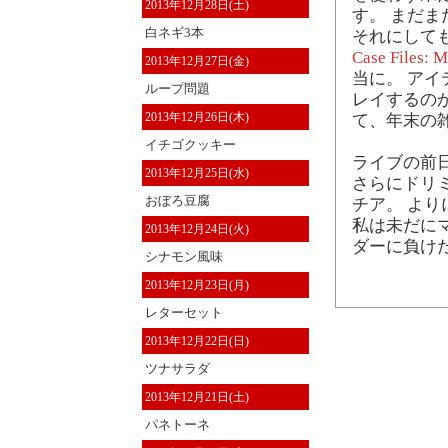
2013年12月28日(土)
す。 まだ
白ネギ3本
それにしても "Mys
Case Files: 
2013年12月27日(金)
当に。 ア
ループ問題
レイするの
2013年12月26日(木)
て、年末の
イチゴクッキー
ライブの前
2013年12月25日(水)
さらにドリ
おぼろ豆腐
チア。 よ
私は未だに
2013年12月24日(火)
ダーに負け
シナモン風味
2013年12月23日(月)
レターセット
2013年12月22日(日)
ツナサラダ
2013年12月21日(土)
パネトーネ