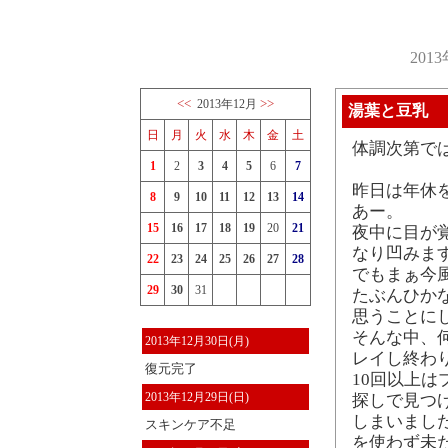
201
<<
>>
2013年12月
湯葉と豆乳
日
月
火
水
木
金
土
体調次第で
1
2
3
4
5
6
7
昨日は年休
8
9
10
11
12
13
14
あー。
15
16
17
18
19
20
21
夜中に目が
なり凹みま
22
23
24
25
26
27
28
でもまぁ今
29
30
31
たぶんひかな
思うことに
そんな中、何
2013年12月30日(月)
レイし終わ
復元完了
10回以上
2013年12月29日(日)
探しで見つ
しまいました
スキンケア不足
を使わず未