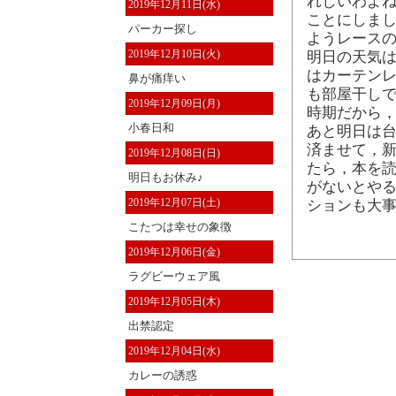
れしいわよ
2019年12月11日(水)
ことにしまし
パーカー探し
ようレース
2019年12月10日(火)
明日の天気
はカーテン
鼻が痛痒い
も部屋干しで
2019年12月09日(月)
時期だから
小春日和
あと明日は
済ませて，新
2019年12月08日(日)
たら，本を読
明日もお休み♪
がないとやる
2019年12月07日(土)
ションも大
こたつは幸せの象徴
2019年12月06日(金)
ラグビーウェア風
2019年12月05日(木)
出禁認定
2019年12月04日(水)
カレーの誘惑