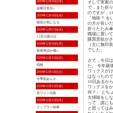
2019年12月19日(木)
そして実家の
で，また折り
金曜日気分♪
のですが，1
2019年12月18日(水)
「地味？ を
猫背が気になる
の方が良いだ
折りたたみ傘
2019年12月17日(火)
職場に置い
12月の雨の日
購買意欲が
2019年12月16日(月)
（主に無印良
でした。
肋骨周辺が痛い
2019年12月15日(日)
さて，今日
稲穂
た。 今年最
ワックスが
2019年12月14日(土)
はなったので
今季初あんか
10日あるか
2019年12月13日(金)
ワックスを
何？」 とち
赤ワイン完飲
大掃除をし
2019年12月12日(木)
って，誰にも
ドップラー効果
と思っては