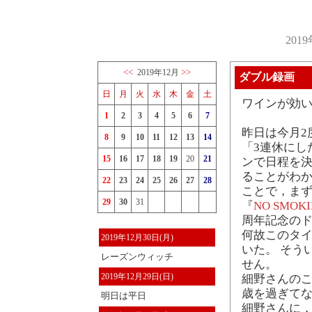
201
<<
>>
2019年12月
ダブル録画
日
月
火
水
木
金
土
ワインが効い
1
2
3
4
5
6
7
昨日は今月2
8
9
10
11
12
13
14
「3連休にし
15
16
17
18
19
20
21
ンで日程を
ることがわか
22
23
24
25
26
27
28
ことで，ま
29
30
31
『
NO SMOK
周年記念の
何故このタイ
2019年12月30日(月)
いた。 そう
レーズンウィッチ
せん。
2019年12月29日(日)
細野さんのこ
歳を過ぎて
明日は平日
細野さんに，