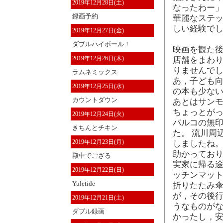
2019年12月28日(土)
なったわー」
録画予約
華麗なステ
しい経験でした
2019年12月27日(金)
ダブルハイボール！
映画を観た後
2019年12月26日(木)
店舗をまわり
りませんでし
ラムネミックス
あ，子ども向
2019年12月25日(水)
の本も少な
カウントダウン
あとはサン
ちょっとが
2019年12月24日(火)
パルコの無
きちんとチキン
た。 流川周
2019年12月23日(月)
しましたね。
助かってお
殿中でござる
実家に帰る
2019年12月22日(日)
ッチンマット
Yuletide
折りたたみ傘
が，その後行
2019年12月21日(土)
うなものがな
ダブル録画
かったし，