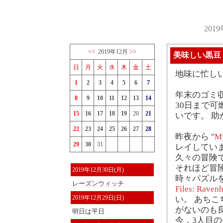
201
<<
>>
2019年12月
美味しい黒豆
日
月
火
水
木
金
土
地味に忙し
1
2
3
4
5
6
7
年末のゴミ
8
9
10
11
12
13
14
30日まで
15
16
17
18
19
20
21
いです。 助
22
23
24
25
26
27
28
昨夜から "
My
29
30
31
レイしてい
久々の冒険
それほど冒
2019年12月30日(月)
時々パズルを
レーズンウィッチ
Files: Ravenh
2019年12月29日(日)
い。 あち
がないのも
明日は平日
今，3人目