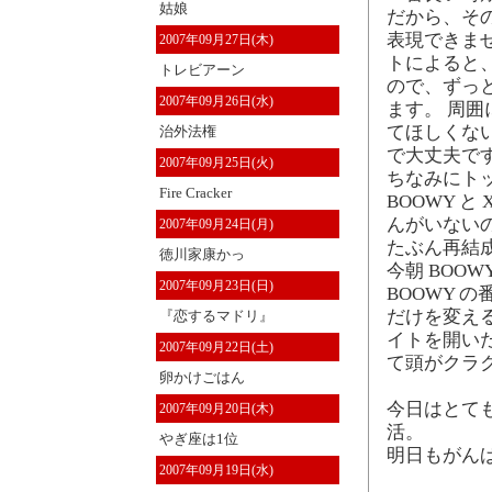
姑娘
だから、そ
表現できま
2007年09月27日(木)
トによると
トレビアーン
ので、ずっ
2007年09月26日(水)
ます。 周
てほしくな
治外法権
で大丈夫で
2007年09月25日(火)
ちなみにト
Fire Cracker
BOOWY と 
んがいない
2007年09月24日(月)
たぶん再結
徳川家康かっ
今朝 BOO
2007年09月23日(日)
BOOWY 
だけを変える
『恋するマドリ』
イトを開いた
2007年09月22日(土)
て頭がクラ
卵かけごはん
今日はとて
2007年09月20日(木)
活。
やぎ座は1位
明日もがん
2007年09月19日(水)