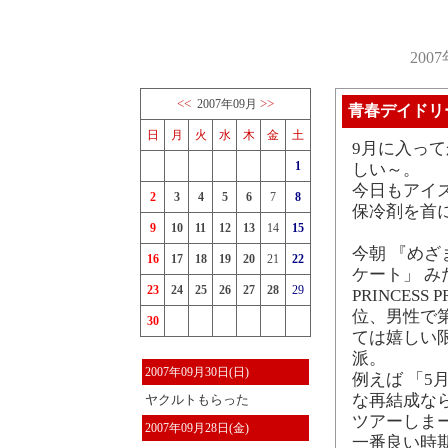
200
<<
>>
2007年09月
青春デイドリ
日
月
火
水
木
金
土
9月に入っ
1
しい～。
今日もアイ
2
3
4
5
6
7
8
保冷剤を首
9
10
11
12
13
14
15
今朝 『めざ
16
17
18
19
20
21
22
ケート」 
23
24
25
26
27
28
29
PRINCES
位、男性で
30
ては嬉しい
派。
2007年09月30日(日)
例えば 「5
な再結成な
ヤクルトもらった
ツアーしま
2007年09月28日(金)
一番良い時期に