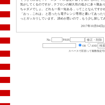
気がしてくるのですが，テフロンの耐久性の低さに多々難あり
ちゃダメでしょ。 どれも一長一短ある，ってことなんですか
「おっ，これは」 と思ったら電子レンジ専用と書いてあった
っとガッカリしています。 諦めが悪いので，もう少し探して
2017年10月04日(
No.
PASS
OR
AND
スペースで区切って複数指定可