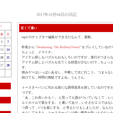
2017年10月04日の日記
>>
近くて遠い
金
土
mp4 のチャプター編集ができるだなんて，素敵。
6
7
昨夜から "
Awakening: The Redleaf Forest
" をプレイしている
13
14
ちょっと…イマイチ。
アイテム探しもパズルもおもしろいのですが，進行がつまらな
20
21
アイテム探しとパズルも出てくる頻度が少ないので，ちょっ
27
28
す。
積みゲーはいっぱいあるし，中断して次に行こう。 つまらな
続けても，時間の無駄ですよね，うんうん。
トースターパンに代わる新たな調理器具を探しているのです
つです。
「あ，これ良いかも！」 と思っても蓋がついていなくて，レシ
ルミホイルで蓋をする」 と書いてあり，いささかエコではない
つ買って，1つを蓋にする…と考えたりもしましたが，なんだ
そうしてみると，トースターパンは使い勝手が良いものだっ