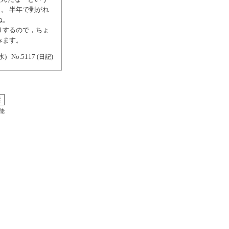
。 半年で剥がれ
ね。
りするので，ちょ
みます。
水)
No.5117
(日記)
能