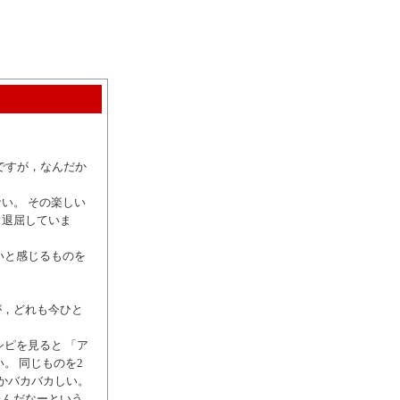
のですが，なんだか
い。 その楽しい
と退屈していま
いと感じるものを
が，どれも今ひと
ピを見ると 「ア
。 同じものを2
かバカバカしい。
たんだなーという