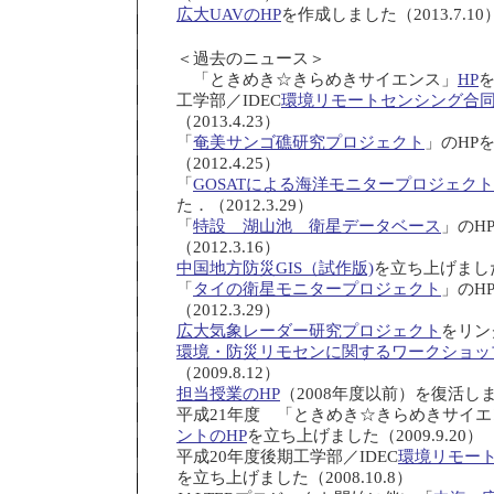
広大UAVのHP
を作成しました（2013.7.10
＜過去のニュース＞
「ときめき☆きらめきサイエンス」
HP
を
工学部／IDEC
環境リモートセンシング合同
（2013.4.23）
「
奄美サンゴ礁研究プロジェクト
」のHP
（2012.4.25）
「
GOSATによる海洋モニタープロジェクト
た．（2012.3.29）
「
特設 湖山池 衛星データベース
」のH
（2012.3.16）
中国地方防災GIS（試作版)
を立ち上げました（
「
タイの衛星モニタープロジェクト
」のH
（2012.3.29）
広大気象レーダー研究プロジェクト
をリンク
環境・防災リモセンに関するワークショッ
（2009.8.12）
担当授業のHP
（2008年度以前）を復活しまし
平成21年度 「ときめき☆きらめきサイ
ントのHP
を立ち上げました（2009.9.20）
平成20年度後期工学部／IDEC
環境リモート
を立ち上げました（2008.10.8）