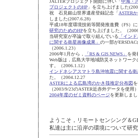
JALTERプロジェクト開始に伴い「
中海・
プロジェクトのHP
」を立ち上げました(2007.
祝 石見銀山世界遺産登録記念「
ASTE
しました(2007.6.28)
平成18年度環境技術等開発推進費（FS）に採
研究のためのHP
を立ち上げました。（2006.
当研究室が卒論で取り組んでいる
「インド
に関する衛星画像成果」
の一部がERSDA
（2006.1.23）
2006年1月から，
「RS & GIS NEWS」
を発
Web版は，広島大学地域防災ネットワー
す。（2006.1.12）
インドネシアスマトラ島沖地震に関する衛
た。（2004.12.27
ASTERによる広島湾のかき筏推定分布図
を
（2003/9/23のASTER近赤外データを使用）（
2004年度のゼミ資料のページ
を更新しました。
ようこそ，リモートセンシング＆G
私達は主に沿岸の環境について研究