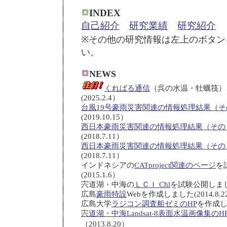
INDEX
自己紹介
研究業績
研究紹介
※その他の研究情報は左上のボタン
い。
NEWS
くればる通信
（呉の水温・牡蠣筏）
(2025.2.4）
台風19号豪雨災害関連の情報処理結果（そ
(2019.10.15）
西日本豪雨災害関連の情報処理結果（その
(2018.7.11）
西日本豪雨災害関連の情報処理結果（その
(2018.7.11）
インドネシアの
CATproject関連のページ
を
(2015.1.6）
宍道湖・中海の
ＬＣＩ Chl
を試験公開しました(
広島
豪雨特設
Webを作成しました(2014.8.2
広島大学
ラジコン調査船ゼミのHP
を作成しま
宍道湖・中海Landsat-8表面水温画像集のH
（2013.8.20）