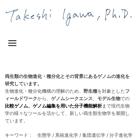
コ
ン
テ
ン
ツ
へ
ス
キ
ッ
プ
両生類の生物進化・種分化とその背景にあるゲノムの進化を
研究しています。
生物進化・種分化機構の理解のため、
野生種
を対象とした
フ
ィールドワーク
から、
ゲノムシークエンス
、
モデル生物
での
比較ゲノム、ゲノム編集を用いた分子機能解析
まで現代生物
学の様々なツールを活かして、新しい両生類生物学を展開し
ています。
キーワード： 生態学 / 系統進化学 / 集団遺伝学 / 分子進化学