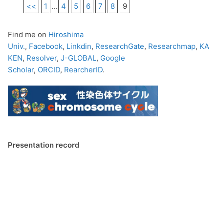
<<
1
...
4
5
6
7
8
9
Find me on
Hiroshima
Univ.
,
Facebook
,
Linkdin
,
ResearchGate
,
Researchmap
,
KA
KEN
,
Resolver
,
J-GLOBAL
,
Google
Scholar
,
ORCID
,
RearcherID
.
Presentation record