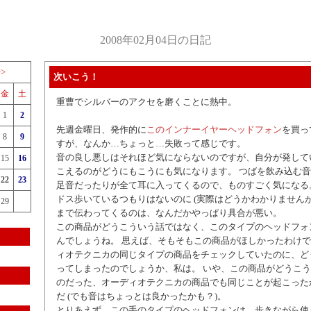
2008年02月04日の日記
>>
次いこう！
金
土
重曹でシルバーのアクセを磨くことに熱中。
1
2
先週金曜日、発作的に
このインナーイヤーヘッドフォン
を買っ
8
9
すが、なんか…ちょっと…失敗って感じです。
音の良し悪しはそれほど気にならないのですが、自分が発して
15
16
こえるのがどうにもこうにも気になります。 つばを飲み込む
22
23
足音だったりが全て耳に入ってくるので、ものすごく気になる
ドス歩いているつもりはないのに (実際はどうかわかりません
29
まで伝わってくるのは、なんだかやっぱり具合が悪い。
この商品がどうこういう話ではなく、このタイプのヘッドフォ
んでしょうね。 思えば、そもそもこの商品がほしかったわけ
ィオテクニカの同じタイプの商品をチェックしていたのに、ど
ってしまったのでしょうか、私は。 いや、この商品がどうこ
のだった、オーディオテクニカの商品でも同じことが起こった
だ (でも音はちょっとは良かったかも？)。
とりあえず、この手のタイプのヘッドフォンは、歩きながら使