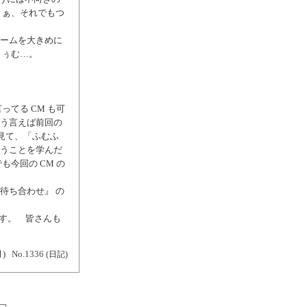
まぁ、それでもつ
ュームを大きめに
うぅむ…。
ってる CM も可
そう言えば前回の
見て、「ふむふ
いうことを学んだ
も今回の CM の
待ち合わせ』 の
す。 皆さんも
月)
No.1336
(日記)