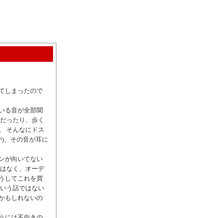
てしまったので
いる音が全部聞
音だったり、歩く
。 そんなにドス
が)、その音が耳に
ンが向いてない
ではなく、オーデ
うしてこれを買
ういう話ではない
かもしれないの
うには不向きの