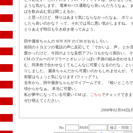
ような気がします。 電車やバス通勤なら良いんだろうなぁ。 
ばを飲み込む音は聞こえるか。
…と思ったけど、帰りはあまり気にならなかったなぁ。 ボリ
したら良いのかな？ って、それでは耳に悪い気がしますね。 
とりあえず明日も引き続き使ってみよう。
田中麗奈ちゃんの SOY JOY の CM がおもしろい。
前回のトヨエツの電話の声に反応して 「でかいよ、声」 とか言
愛かったけど、今回のような妄想アフレコもかなり面白い。 
CM のブルーのマフラーとオレンジっぽい手袋の組み合わせを
む、同系色で合わせなくてもこんなに可愛くなるのだな」 と
りしました。 麗奈ちゃんだから可愛いのかもしれませんが。 で
前髪はちょっと気になります (ウィッグ？)。
去年から、田中麗奈ちゃんがマイブームです。 『暗いところで
頃からかなぁ。 本当に可愛い。
私が夢中になっている可愛い CM は、
こちら
でチェックできま
ぜひ萌えてください。
2008年02月04日(
No.
PASS