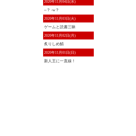
2020年11月04日(水)
--？ -w？
2020年11月03日(火)
ゲームと読書三昧
2020年11月02日(月)
炙りしめ鯖
2020年11月01日(日)
新人王に一直線！