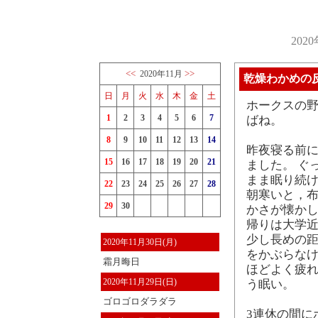
202
<<
>>
2020年11月
乾燥わかめの
日
月
火
水
木
金
土
ホークスの
1
2
3
4
5
6
7
ばね。
8
9
10
11
12
13
14
昨夜寝る前
15
16
17
18
19
20
21
ました。 ぐ
まま眠り続け
22
23
24
25
26
27
28
朝寒いと，布
29
30
かさが懐か
帰りは大学
少し長めの距
2020年11月30日(月)
をかぶらな
霜月晦日
ほどよく疲れ
2020年11月29日(日)
う眠い。
ゴロゴロダラダラ
3連休の間に