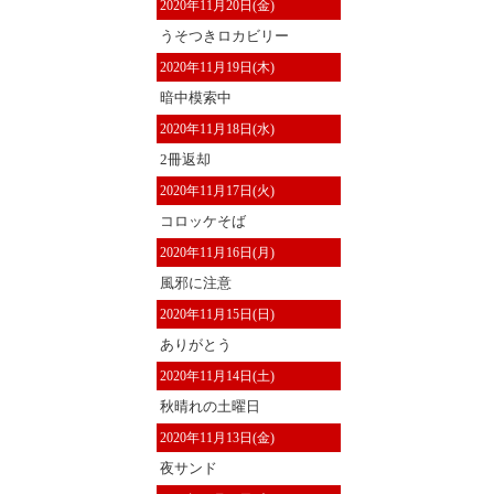
2020年11月20日(金)
うそつきロカビリー
2020年11月19日(木)
暗中模索中
2020年11月18日(水)
2冊返却
2020年11月17日(火)
コロッケそば
2020年11月16日(月)
風邪に注意
2020年11月15日(日)
ありがとう
2020年11月14日(土)
秋晴れの土曜日
2020年11月13日(金)
夜サンド