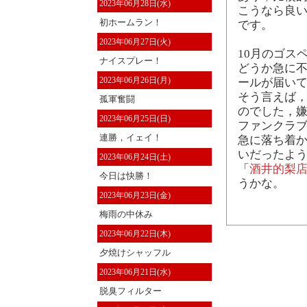
2023年06月28日(水)
こうなら良い
初ホームラン！
です。
2023年06月27日(火)
10月のゴス
ナイスプレー！
どうか急に不
2023年06月26日(月)
ールが届いて
そう言えば
孤軍奮闘
のでした，
2023年06月25日(日)
ファンクラ
連勝，イェイ！
急に落ち着
いだったよ
2023年06月24日(土)
「
酒井的梨
今日は快勝！
うかな。
2023年06月23日(金)
梅雨の中休み
2023年06月22日(木)
夕焼けシャッフル
2023年06月21日(水)
脱臭フィルター