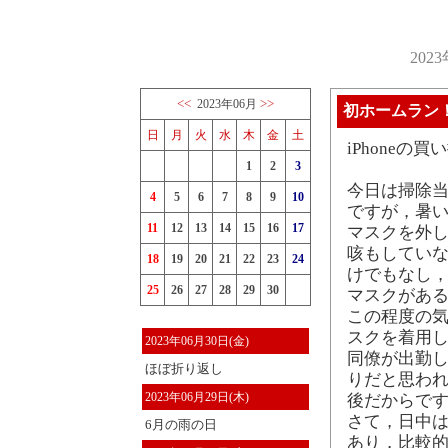
202
<<
>>
2023年06月
初ホームラン
日
月
火
水
木
金
土
iPhone
1
2
3
今日は掃除
4
5
6
7
8
9
10
ですが，暑
11
12
13
14
15
16
17
マスクを外し
咳もしてい
18
19
20
21
22
23
24
けでもなし
25
26
27
28
29
30
マスクがある
この程度の
スクを着用し
2023年06月30日(金)
同僚が出勤
ほぼ折り返し
りだと思われ
2023年06月29日(木)
後だからで
さて，日中
6月の雨の日
あり，比較的