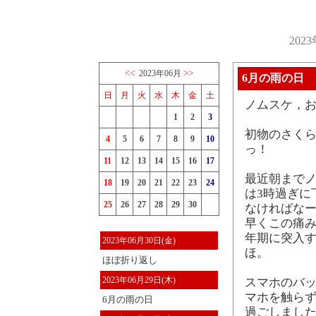
202
<<
>>
2023年06月
6月の雨の日
日
月
火
水
木
金
土
ノムスケ，
1
2
3
初物のさくら
4
5
6
7
8
9
10
っ！
11
12
13
14
15
16
17
最近朝まで
18
19
20
21
22
23
24
は3時過ぎに
25
26
27
28
29
30
なければな
早くこの痛
年期に突入す
2023年06月30日(金)
ほ。
ほぼ折り返し
2023年06月29日(木)
スマホのバ
マホを触らず
6月の雨の日
過ごしまし