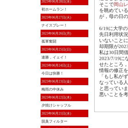
2023年06月28日(水)
そこで
岡山
初ホームラン！
を眺めている
が，母の日
2023年06月27日(火)
ナイスプレー！
6/19に大
2023年06月26日(月)
先日利用状
いないことに
孤軍奮闘
却期限が202
2023年06月25日(日)
私は30日間
連勝，イェイ！
2023/7/
せたところ
2023年06月24日(土)
情報の修正
今日は快勝！
「もし私が
2023年06月23日(金)
なっている
と思っていま
梅雨の中休み
悪いことを
2023年06月22日(木)
夕焼けシャッフル
2023年06月21日(水)
脱臭フィルター