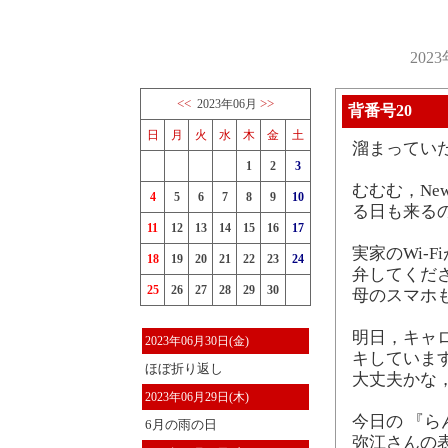
202
<<
>>
2023年06月
背番号20
日
月
火
水
木
金
土
溜まってい
1
2
3
むむむ，Ne
4
5
6
7
8
9
10
る日も来る
11
12
13
14
15
16
17
実家のWi-
18
19
20
21
22
23
24
弁してくだ
25
26
27
28
29
30
母のスマホ
明日，キャ
2023年06月30日(金)
キしていま
ほぼ折り返し
大丈夫かな
2023年06月29日(木)
今日の 『ら
6月の雨の日
弥江さんの