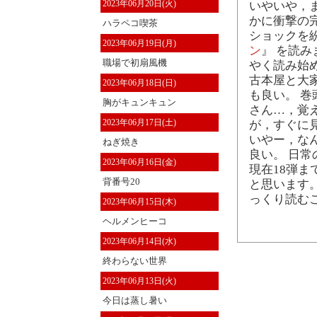
2023年06月20日(火)
いやいや，
かに衝撃の
ハラペコ喫茶
ショックを
2023年06月19日(月)
ン
』 を読
職場で初扇風機
やく読み始
古本屋と大
2023年06月18日(日)
も良い。 
胸がキュンキュン
さん…，覚
2023年06月17日(土)
が，すぐに
いやー，な
ねぎ焼き
良い。 日
2023年06月16日(金)
現在18弾
背番号20
と思います
っくり読む
2023年06月15日(木)
ヘルメンヒーコ
2023年06月14日(水)
終わらない世界
2023年06月13日(火)
今日は蒸し暑い