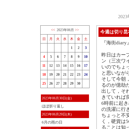
202
<<
>>
2023年06月
今週は切り昆
日
月
火
水
木
金
土
『海街dia
1
2
3
昨日はカー
4
5
6
7
8
9
10
ン（三次ワ
11
12
13
14
15
16
17
いのでちょ
と思いなが
18
19
20
21
22
23
24
そして今朝
25
26
27
28
29
30
るのが億劫
出して，そ
きていれば
2023年06月30日(金)
6時前に起
ほぼ折り返し
の洗濯に行
2023年06月29日(木)
ちょっと不
く，硬貨は5
6月の雨の日
ることは知