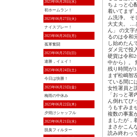
2023年06月28日(水)
ちょっと心
初ホームラン！
着いてまず，
ム洗浄。 そ
2023年06月27日(火)
大丈夫。 …
ナイスプレー！
ん」 の文
2023年06月26日(月)
るのは令和元
し始めたん
孤軍奮闘
ダメ元で投入
2023年06月25日(日)
硬貨は令和
連勝，イェイ！
中から）。 
残り時間が3
2023年06月24日(土)
まず松嶋智左
今日は快勝！
ている間に
2023年06月23日(金)
女性署員と
「おっと署
梅雨の中休み
ん倒れてび
2023年06月22日(木)
うもすみま
夕焼けシャッフル
複数の事案
ましたが，
2023年06月21日(水)
まさかこん
脱臭フィルター
読み終わっ