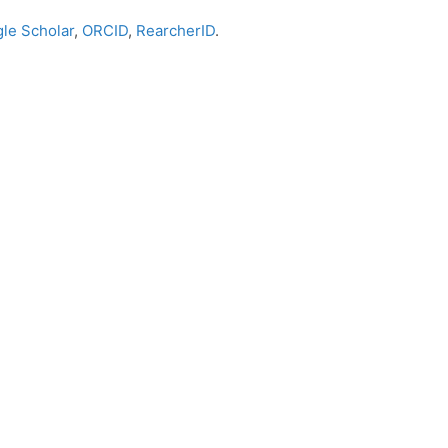
le Scholar
,
ORCID
,
RearcherID
.