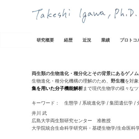
コ
ン
テ
ン
ツ
研究概要
経歴
近況
業績
プロトコ
へ
ス
キ
ッ
プ
両生類の生物進化・種分化とその背景にあるゲノム
生物進化・種分化機構の理解のため、
野生種
を対象
集を用いた分子機能解析
まで現代生物学の様々なツ
キーワード： 生態学 / 系統進化学 / 集団遺伝学 /
井川 武
広島大学両生類研究センター 准教授
大学院統合生命科学研究科・基礎生物学/生命医科