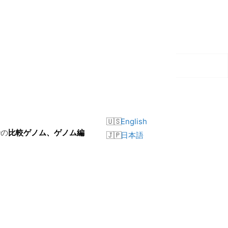
English
での
比較ゲノム、ゲノム編
日本語