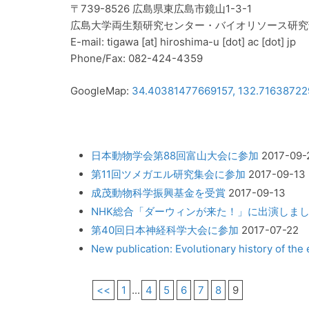
〒739-8526 広島県東広島市鏡山1-3-1
広島大学両生類研究センター・バイオリソース研究
E-mail: tigawa [at] hiroshima-u [dot] ac [dot] jp
Phone/Fax: 082-424-4359
GoogleMap:
34.40381477669157, 132.7163872
日本動物学会第88回富山大会に参加
2017-09-
第11回ツメガエル研究集会に参加
2017-09-13
成茂動物科学振興基金を受賞
2017-09-13
NHK総合「ダーウィンが来た！」に出演しま
第40回日本神経科学大会に参加
2017-07-22
New publication: Evolutionary history of the
<<
1
...
4
5
6
7
8
9