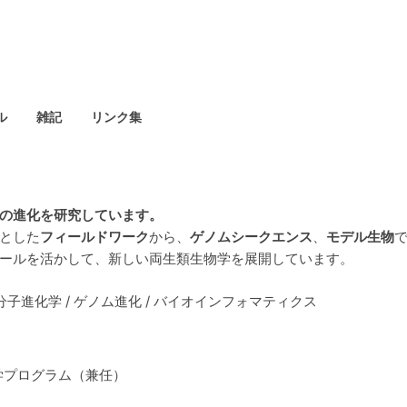
ル
雑記
リンク集
の進化を研究しています。
とした
フィールドワーク
から、
ゲノムシークエンス
、
モデル生物
ールを活かして、新しい両生類生物学を展開しています。
 分子進化学 / ゲノム進化 / バイオインフォマティクス
学プログラム（兼任）