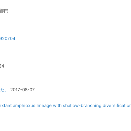
部門
2920704
24
した。
2017-08-07
 extant amphioxus lineage with shallow-branching diversification