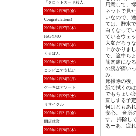
『タロットカード殺人..
用意して、
ネットで見
2007年12月28日(金)
いなので、途
Congratulations!
ては、酢水で
2007年12月27日(木)
白くなってい
ているウェッ
HASYMO
大変だろうな
2007年12月26日(水)
上かかりまし
くるぽん
で、途中ちょ
筋肉痛になる
2007年12月25日(火)
の腕が痛いっ
コンビニで支払い
み。
2007年12月24日(月)
床掃除の後、
紙で拭くの
ケーキはアソート
でもちょい
2007年12月22日(土)
直しする予定
リサイクル
何はともあ
安心。 台所
2007年12月21日(金)
す。 掃除し
開店休業
あーあ、疲れ
2007年12月20日(木)