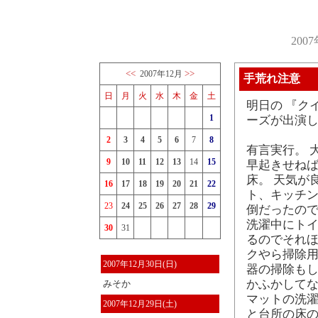
200
<<
>>
2007年12月
手荒れ注意
日
月
火
水
木
金
土
明日の 『ク
1
ーズが出演
2
3
4
5
6
7
8
有言実行。 
9
10
11
12
13
14
15
早起きせねば
床。 天気が
16
17
18
19
20
21
22
ト、キッチン
23
24
25
26
27
28
29
倒だったので
洗濯中にトイ
30
31
るのでそれ
クやら掃除
2007年12月30日(日)
器の掃除もし
かふかして
みそか
マットの洗
2007年12月29日(土)
と台所の床の