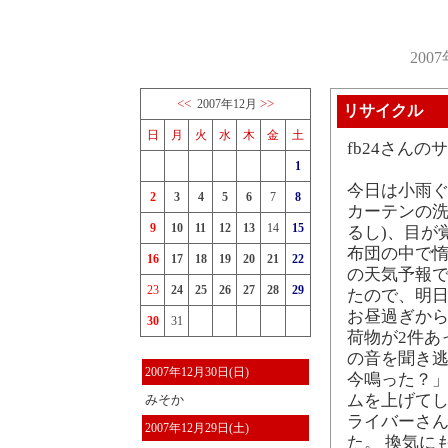
200
<<
>>
2007年12月
リサイクル
日
月
火
水
木
金
土
fb24さんの
1
今日は小雨
2
3
4
5
6
7
8
カーテンの洗
9
10
11
12
13
14
15
るし)、目が
布団の中で惰
16
17
18
19
20
21
22
の天気予報
23
24
25
26
27
28
29
たので、明日
お昼過ぎから
30
31
荷物が2件あっ
の音を聞き逃
2007年12月30日(日)
今鳴った？」
ムを上げてし
みそか
ライバーさ
2007年12月29日(土)
た。 換気に