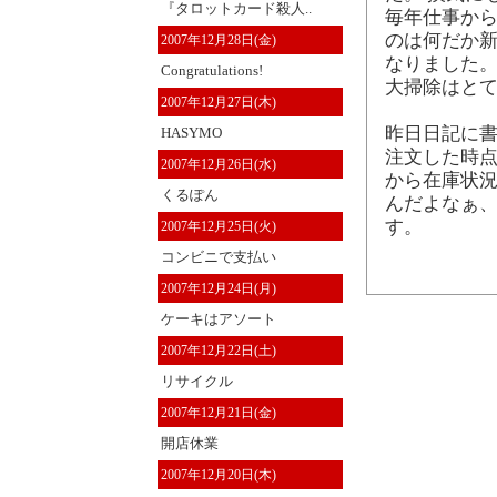
『タロットカード殺人..
毎年仕事か
のは何だか新
2007年12月28日(金)
なりました。
Congratulations!
大掃除はとて
2007年12月27日(木)
昨日日記に書い
HASYMO
注文した時
2007年12月26日(水)
から在庫状
くるぽん
んだよなぁ、
す。
2007年12月25日(火)
コンビニで支払い
2007年12月24日(月)
ケーキはアソート
2007年12月22日(土)
リサイクル
2007年12月21日(金)
開店休業
2007年12月20日(木)