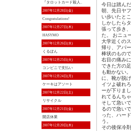
『タロットカード殺人..
今日は踏ん
朝、先日ヤフ
2007年12月28日(金)
い歩いたとこ
Congratulations!
しかしたらタ
2007年12月27日(木)
張って歩き
た。 おニュー
HASYMO
大学近くの
2007年12月26日(水)
帰り、アパ
くるぽん
棒状のもので
右目の痛み
2007年12月25日(火)
できた方の
コンビニで支払い
も動かない。
2007年12月24日(月)
に、靴が脱げ
イツよ破れ
ケーキはアソート
ーが下りまし
2007年12月22日(土)
れてるんち
リサイクル
そして急いで
るので急いで
2007年12月21日(金)
った、ハー
開店休業
う。
2007年12月20日(木)
その後保冷剤