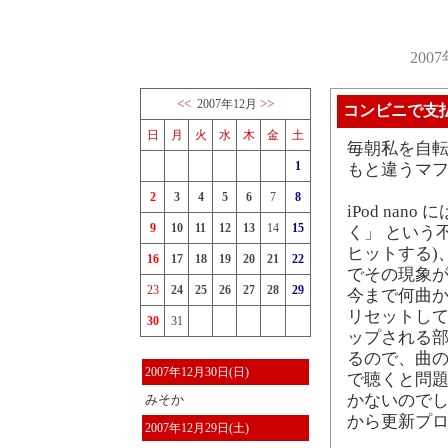
200
<<
>>
2007年12月
コンビニで支
日
月
火
水
木
金
土
毎朝私を自
1
もと違うマフ
2
3
4
5
6
7
8
iPod na
9
10
11
12
13
14
15
く」 という
ヒットする)、今
16
17
18
19
20
21
22
でその現象が
23
24
25
26
27
28
29
今まで何曲かそ
リセットして
30
31
ップされる
るので、曲の
2007年12月30日(日)
で聴くと問題
かないのでし
みそか
から更新プ
2007年12月29日(土)