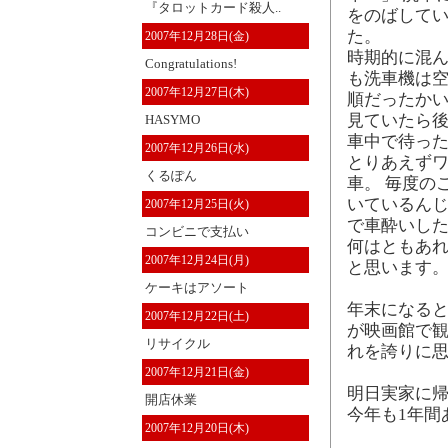
『タロットカード殺人..
をのばして
た。
2007年12月28日(金)
時期的に混
Congratulations!
も洗車機は空
2007年12月27日(木)
順だったかい
見ていたら後
HASYMO
車中で待っ
2007年12月26日(水)
とりあえず
くるぽん
車。 毎度の
いているんじ
2007年12月25日(火)
で車酔いし
コンビニで支払い
何はともあれ
2007年12月24日(月)
と思います
ケーキはアソート
年末になると
2007年12月22日(土)
が映画館で観
リサイクル
れを誇りに思
2007年12月21日(金)
明日実家に
開店休業
今年も1年間
2007年12月20日(木)