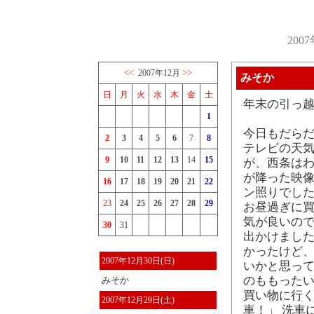
200
<<
>>
2007年12月
みそか
日
月
火
水
木
金
土
年末の引っ
1
今日もだら
2
3
4
5
6
7
8
テレビの天
9
10
11
12
13
14
15
が、西条はわ
が降った映
16
17
18
19
20
21
22
ン照りでした
23
24
25
26
27
28
29
お昼過ぎに
気が良いので
30
31
出かけました
かったけど
2007年12月30日(日)
いかと思って
のももったい
みそか
買い物に行く
2007年12月29日(土)
車！」 洗車